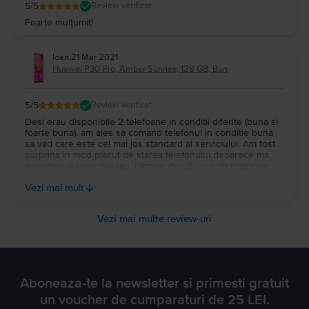
5
/5
Review verificat
Foarte mulțumit!
Ioan
,
21 Mar 2021
Huawei P30 Pro, Amber Sunrise, 128 GB, Bun
5
/5
Review verificat
Desi erau disponibile 2 telefoane in conditii diferite (buna si
foarte buna), am ales sa comand telefonul in conditie buna
sa vad care este cel mai jos standard al serviciului. Am fost
surprins in mod placut de starea telefonului deoarece ma
asteptam la ceva mai rau. Urmele de uzura sunt prezente,
dar nu cat sa deranjeze vizual. Raportul calitate pret m-a
Vezi mai mult
multumit. Voi mai comanda de aici.
Vezi mai multe review-uri
Aboneaza-te la newsletter si primesti gratuit
un voucher de cumparaturi de 25 LEI.