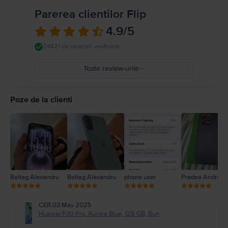
Parerea clientilor Flip
4.9
/5
24421 de recenzii verificate
Toate review-urile
5
4
Poze de la clienti
3
2
1
Baltag Alexandru
Baltag Alexandru
phone user
Predea Andreea
CER
,
03 May 2025
Huawei P30 Pro, Aurora Blue, 128 GB, Bun