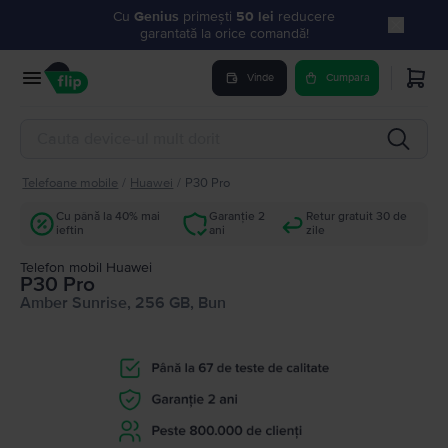
Cu
Genius
primești
50 lei
reducere
garantată la orice comandă!
Vinde
Cumpara
Telefoane mobile
/
Huawei
/
P30 Pro
Cu până la 40% mai
Garanție 2
Retur gratuit 30 de
ieftin
ani
zile
Telefon mobil Huawei
P30 Pro
Amber Sunrise, 256 GB, Bun