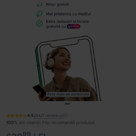
Poze reale ale produsului
4.9
24421
review-uri
100%
din clienții Flip recomandă produsul
99