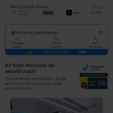
Rate și Credit Online
detalii
Card de
credit
Încearcă gratuit Genius
Transport
Oferte
Retur
gratuit
exclusive
60 de zile
Parte din grupul
62 teste efectuate de
experții noștri
Fiecare produs este testat în 62 de
puncte, cu ajutorul unui program
de specialitate.