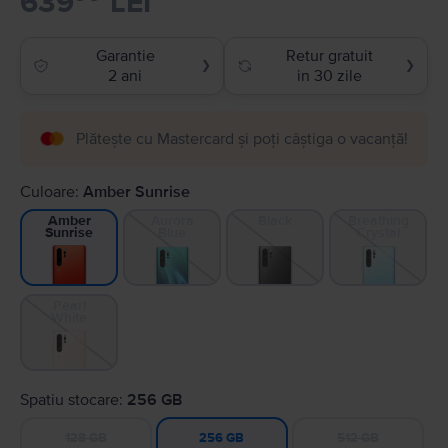
639
LEI
Garantie
Retur gratuit
❯
❯
2 ani
in 30 zile
Plătește cu Mastercard și poți câștiga o vacanță!
Culoare:
Amber Sunrise
Aurora
Black
Breathing
Amber
Blue
Crystal
Sunrise
Pearl
White
Spatiu stocare:
256 GB
128 GB
512 GB
256 GB