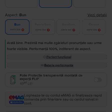
Aspect:
Bun
Vezi detalii
Foarte bun
Excelent
Ca nou
Bun
Alertă stoc
Alertă stoc
Alertă stoc
Alertă stoc
Arată bine. Prezintă mai multe zgârieturi pronunțate sau urme
foarte vizibile. Performanță 100%, indiferent de aspect.
Perfect funcțional
Baterie performanta
Folie Protecție transparentă montată de
experții FLIP
Enable
99
49
LEI
Logheaza-te cu contul eMAG si finalizeaza rapid
comanda prin finantare sau cu cardul salvat in
cont.