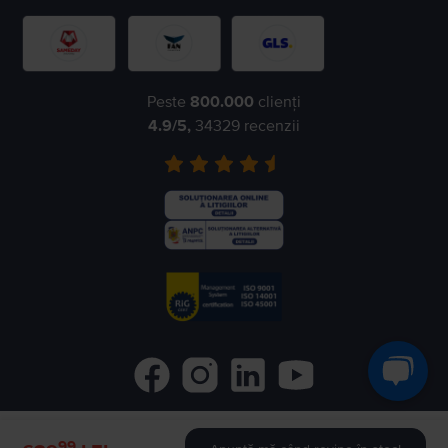
Peste
800.000
clienți
4.9
/5,
34329
recenzii
99
©
2026
Flip.ro
- All rights reserved.