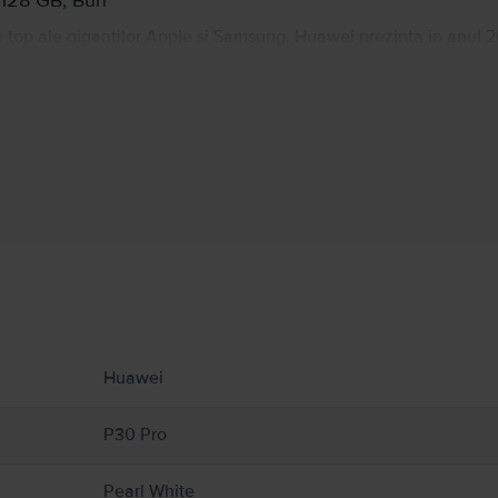
 128 GB, Bun
 top ale gigantilor Apple si Samsung. Huawei prezinta in anul 2
at model din aceasta generatie venind mai ales cu imbunatatiri 
ntr-o camera persicop de 8MP telephoto, alaturi de cele doua ca
trecere cu orice alt telefon din lume. Cu siguranta un telefon d
Informatii producator
 produs.
Huawei
P30 Pro
Pearl White