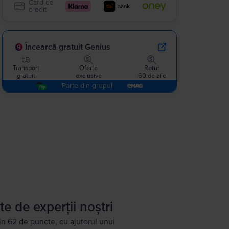
Card de
credit
Încearcă gratuit Genius
Transport
Oferte
Retur
gratuit
exclusive
60 de zile
Parte din grupul
te de experții noștri
în 62 de puncte, cu ajutorul unui