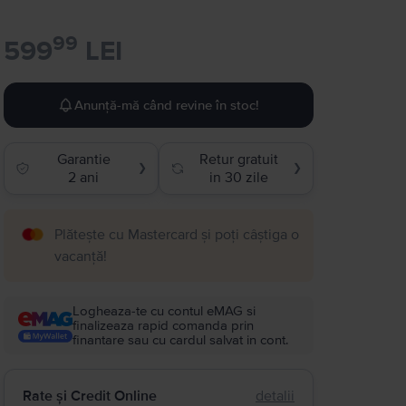
99
599
LEI
Anunță-mă când revine în stoc!
Garantie
Retur gratuit
❯
❯
2 ani
in 30 zile
Plătește cu Mastercard și poți câștiga o
vacanță!
Logheaza-te cu contul eMAG si
finalizeaza rapid comanda prin
finantare sau cu cardul salvat in cont.
Rate și Credit Online
detalii