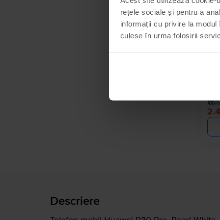
rețele sociale și pentru a ana
informații cu privire la modul 
culese în urma folosirii servici
Hua
Ora
R
2.
Descriere