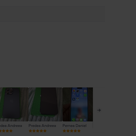
edea Andreea
Predea Andreea
Pernea Daniel
Daniela Toader
Ghi