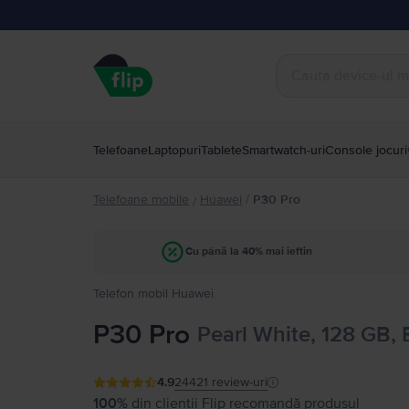
Telefoane
Laptopuri
Tablete
Smartwatch-uri
Console jocuri
Telefoane mobile
Huawei
/
P30 Pro
/
Cu până la 40% mai ieftin
Telefon mobil Huawei
P30 Pro
Pearl White, 128 GB,
4.9
24421
review-uri
100%
din clienții Flip recomandă produsul