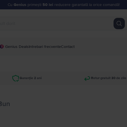
Cu
Genius
primești
50 lei
reducere garantată la orice comandă!
Genius Deals
Intrebari frecvente
Contact
Garanție 2 ani
Retur gratuit 30 de zile
 Bun