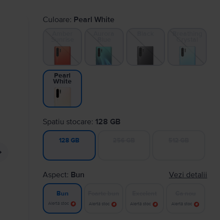
Culoare:
Pearl White
Amber
Aurora
Black
Breathing
Sunrise
Blue
Crystal
Pearl
White
Spatiu stocare:
128 GB
256 GB
512 GB
128 GB
Aspect:
Bun
Vezi detalii
Foarte bun
Excelent
Ca nou
Bun
Alertă stoc
Alertă stoc
Alertă stoc
Alertă stoc