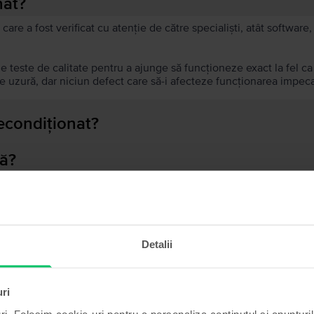
nat?
 care a fost verificat cu atenție de către specialiști, atât softwar
de teste de calitate pentru a ajunge să funcționeze exact la fel c
 uzură, dar niciun defect care să-i afecteze funcționarea impeca
recondiționat?
ă?
ului?
Detalii
Produse similare căutării tale
uri
ri. Folosim cookie-uri pentru a personaliza conținutul și anunțurile