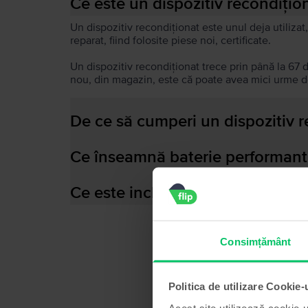
Ce este un dispozitiv recondițio
Un dispozitiv recondiționat este unul deja utilizat,
reparat, fiind folosite piese noi, certificate.
Un dispozitiv recondiționat trece prin până la 67 
nou, din magazin, este că poate avea mici urme de
De ce să cumperi un dispozitiv 
Ce înseamnă baterie performant
Ce este inclus în cutia dispozitiv
Consimțământ
Politica de utilizare Cookie-
Acest site utilizează cookie-u