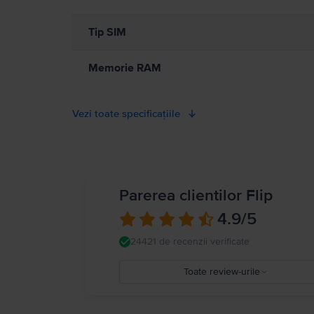
Tip SIM
Memorie RAM
Vezi toate specificațiile
Parerea clientilor Flip
4.9
/5
24421 de recenzii verificate
Toate review-urile
5
4