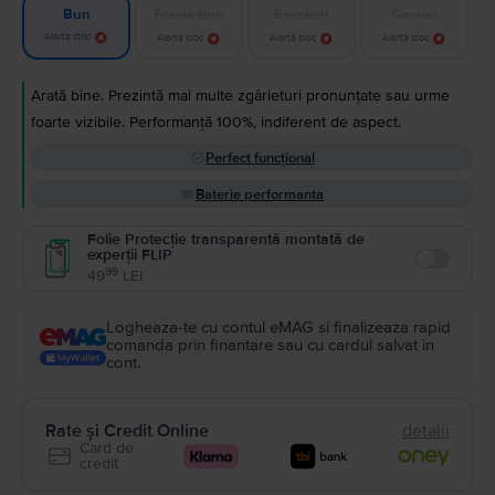
Foarte bun
Excelent
Ca nou
Bun
Alertă stoc
Alertă stoc
Alertă stoc
Alertă stoc
Arată bine. Prezintă mai multe zgârieturi pronunțate sau urme
foarte vizibile. Performanță 100%, indiferent de aspect.
Perfect funcțional
Baterie performanta
Folie Protecție transparentă montată de
experții FLIP
Enable
99
49
LEI
Logheaza-te cu contul eMAG si finalizeaza rapid
comanda prin finantare sau cu cardul salvat in
cont.
Rate și Credit Online
detalii
Card de
credit