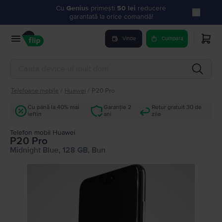
Cu
Genius
primești
50 lei
reducere
garantată la orice comandă!
Vinde
Cumpara
Telefoane mobile
/
Huawei
/
P20 Pro
Cu până la 40% mai
Garanție 2
Retur gratuit 30 de
ieftin
ani
zile
Telefon mobil Huawei
P20 Pro
Midnight Blue, 128 GB, Bun