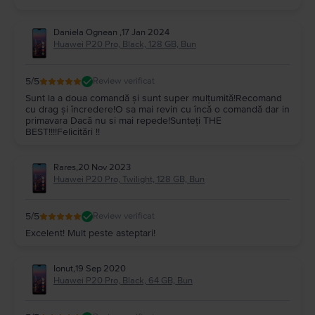
Daniela Ognean
,
17 Jan 2024
Huawei P20 Pro, Black, 128 GB, Bun
5
/5
Review verificat
Sunt la a doua comandă și sunt super mulțumită!Recomand
cu drag și încredere!O sa mai revin cu încă o comandă dar in
primavara Dacă nu si mai repede!Sunteți THE
BEST!!!!Felicitări !!
Rares
,
20 Nov 2023
Huawei P20 Pro, Twilight, 128 GB, Bun
5
/5
Review verificat
Excelent! Mult peste asteptari!
Ionut
,
19 Sep 2020
Huawei P20 Pro, Black, 64 GB, Bun