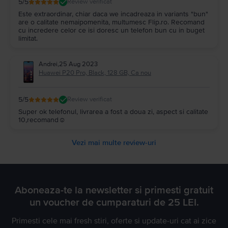
5
/5
Review verificat
Este extraordinar, chiar daca we incadreaza in variants "bun"
are o calitate nemaipomenita, multumesc Flip.ro. Recomand
cu incredere celor ce isi doresc un telefon bun cu in buget
limitat.
Andrei
,
25 Aug 2023
Huawei P20 Pro, Black, 128 GB, Ca nou
5
/5
Review verificat
Super ok telefonul, livrarea a fost a doua zi, aspect si calitate
10,recomand☺️
Vezi mai multe review-uri
Aboneaza-te la newsletter si primesti gratuit
un voucher de cumparaturi de 25 LEI.
Primesti cele mai fresh stiri, oferte si update-uri cat ai zice