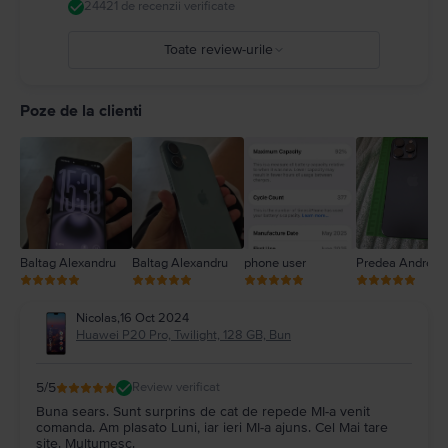
24421 de recenzii verificate
Toate review-urile
5
4
Poze de la clienti
3
2
1
Baltag Alexandru
Baltag Alexandru
phone user
Predea Andreea
Nicolas
,
16 Oct 2024
Huawei P20 Pro, Twilight, 128 GB, Bun
5
/5
Review verificat
Buna sears. Sunt surprins de cat de repede MI-a venit
comanda. Am plasato Luni, iar ieri MI-a ajuns. Cel Mai tare
site. Multumesc.