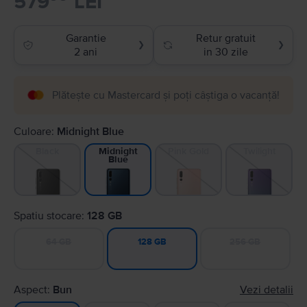
579
LEI
Garantie
Retur gratuit
❯
❯
2 ani
in 30 zile
Plătește cu Mastercard și poți câștiga o vacanță!
Culoare:
Midnight Blue
Black
Pink Gold
Twilight
Midnight
Blue
Spatiu stocare:
128 GB
64 GB
256 GB
128 GB
Aspect:
Bun
Vezi detalii