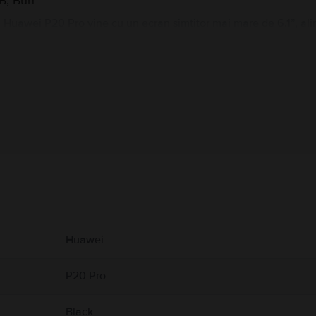
B, Bun
 Huawei P20 Pro vine cu un ecran simtitor mai mare de 6.1”, a
data aceasta cu doar 6GB RAM. Camea tripla de pe spate o sa i
ere wide de 40MP respectiv 20MP si una telephoto de 8MP. Camer
Informatii producator
 produs.
Huawei
P20 Pro
Black