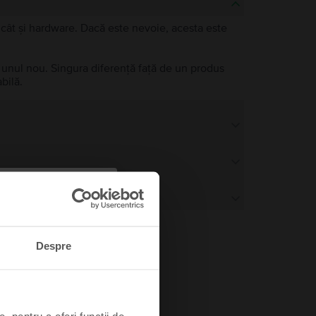
e, cât și hardware. Dacă este nevoie, acesta este
a unul nou. Singura diferență față de un produs
bilă.
Despre
, pentru a oferi funcții de