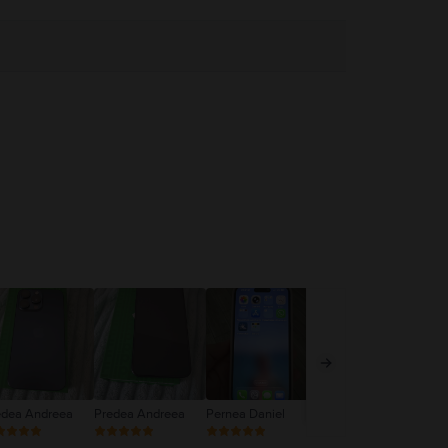
edea Andreea
Predea Andreea
Pernea Daniel
Daniela Toader
Ghi