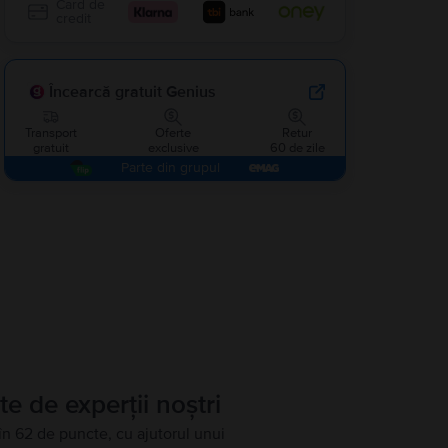
Card de
credit
Încearcă gratuit Genius
Transport
Oferte
Retur
gratuit
exclusive
60 de zile
Parte din grupul
te de experții noștri
în 62 de puncte, cu ajutorul unui