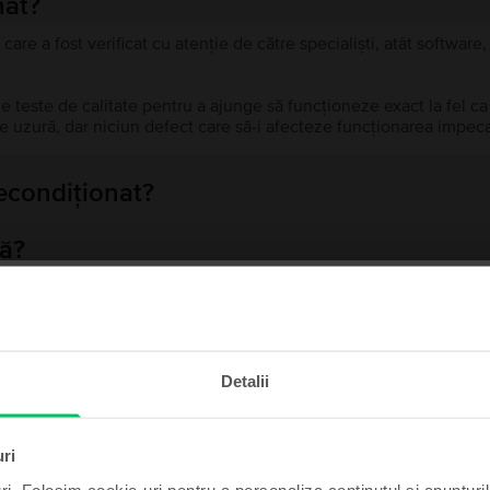
nat?
 care a fost verificat cu atenție de către specialiști, atât softwar
de teste de calitate pentru a ajunge să funcționeze exact la fel c
 uzură, dar niciun defect care să-i afecteze funcționarea impeca
recondiționat?
ă?
ului?
te și câștigă!
Detalii
t poate fi al tău cu un pic
Produse similare căutării tale
de noroc.
uri
ri. Folosim cookie-uri pentru a personaliza conținutul și anunțurile