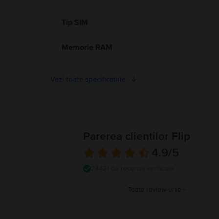
Tip SIM
Memorie RAM
Vezi toate specificațiile
Parerea clientilor Flip
4.9
/5
24421 de recenzii verificate
Toate review-urile
5
4