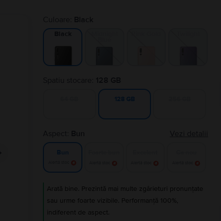
Culoare:
Black
Midnight
Pink Gold
Twilight
Black
Blue
Spatiu stocare:
128 GB
64 GB
256 GB
128 GB
Aspect:
Bun
Vezi detalii
Foarte bun
Excelent
Ca nou
Bun
Alertă stoc
Alertă stoc
Alertă stoc
Alertă stoc
Arată bine. Prezintă mai multe zgârieturi pronunțate
sau urme foarte vizibile. Performanță 100%,
indiferent de aspect.