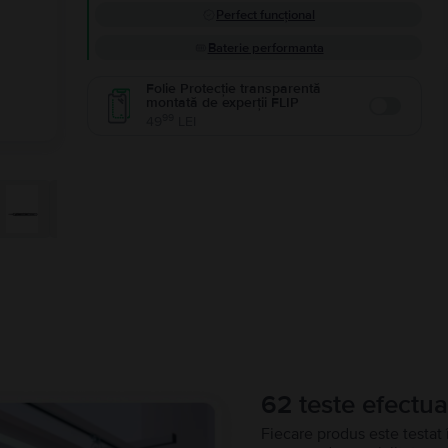
Perfect funcțional
Baterie performanta
Folie Protecție transparentă
montată de experții FLIP
Enable
99
49
LEI
62 teste efectua
Fiecare produs este testat 