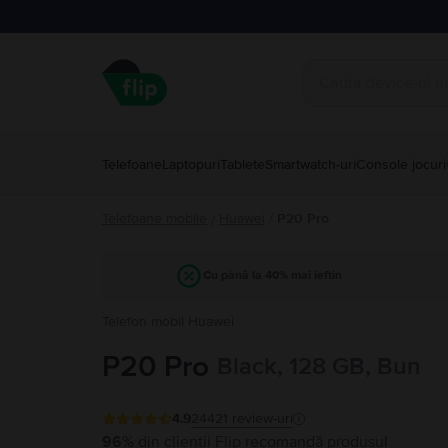
Telefoane
Laptopuri
Tablete
Smartwatch-uri
Console jocuri
Telefoane mobile
Huawei
/
P20 Pro
/
Cu până la 40% mai ieftin
Telefon mobil Huawei
P20 Pro
Black, 128 GB, Bun
4.9
24421
review-uri
96%
din clienții Flip recomandă produsul