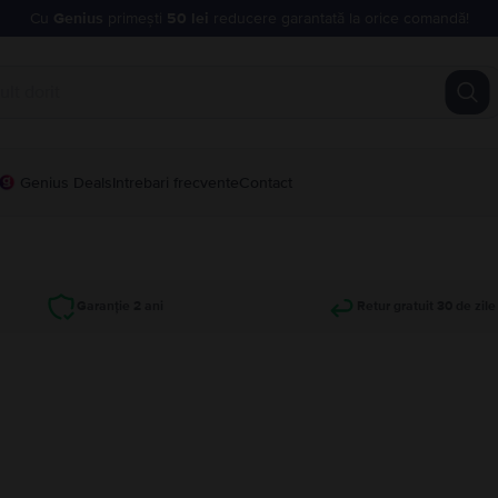
Cu
Genius
primești
50 lei
reducere garantată la orice comandă!
Genius Deals
Intrebari frecvente
Contact
Garanție 2 ani
Retur gratuit 30 de zile