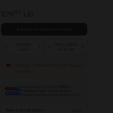
99
579
LEI
Anunță-mă când revine în stoc!
Garantie
Retur gratuit
❯
❯
2 ani
in 30 zile
Plătește cu Mastercard și poți câștiga o
vacanță!
Logheaza-te cu contul eMAG si
finalizeaza rapid comanda prin
finantare sau cu cardul salvat in cont.
Rate și Credit Online
detalii