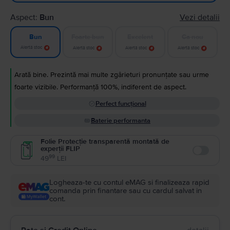
Aspect:
Bun
Vezi detalii
Foarte bun
Excelent
Ca nou
Bun
Alertă stoc
Alertă stoc
Alertă stoc
Alertă stoc
Arată bine. Prezintă mai multe zgârieturi pronunțate sau urme
foarte vizibile. Performanță 100%, indiferent de aspect.
Perfect funcțional
Baterie performanta
Folie Protecție transparentă montată de
experții FLIP
Enable
99
49
LEI
Logheaza-te cu contul eMAG si finalizeaza rapid
comanda prin finantare sau cu cardul salvat in
cont.