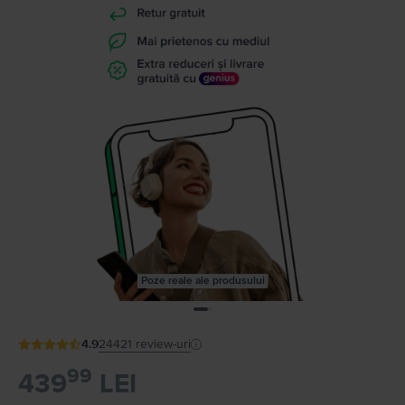
Poze reale ale produsului
4.9
24421
review-uri
99
439
LEI