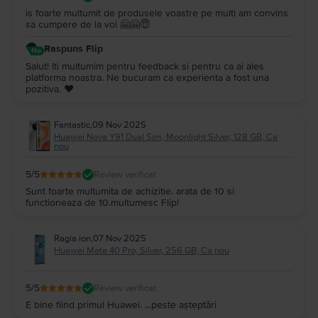
is foarte multumit de produsele voastre pe multi am convins
sa cumpere de la voi 🤗🤗😇
Raspuns Flip
Salut! Iti multumim pentru feedback si pentru ca ai ales
platforma noastra. Ne bucuram ca experienta a fost una
pozitiva. ❤️
Fantastic
,
09 Nov 2025
Huawei Nova Y91 Dual Sim, Moonlight Silver, 128 GB, Ca
nou
5
/5
Review verificat
Sunt foarte multumita de achizitie. arata de 10 si
functioneaza de 10.multumesc Flip!
Ragia ion
,
07 Nov 2025
Huawei Mate 40 Pro, Silver, 256 GB, Ca nou
5
/5
Review verificat
E bine fiind primul Huawei. ...peste așteptări