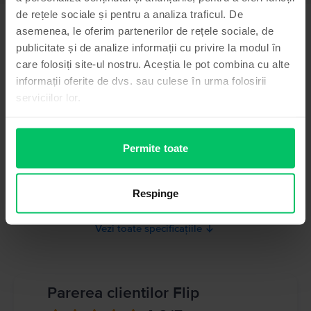
de rețele sociale și pentru a analiza traficul. De
Informatii siguranta produs
Specificații
asemenea, le oferim partenerilor de rețele sociale, de
Brand
publicitate și de analize informații cu privire la modul în
Informatii producator
Huawei
care folosiți site-ul nostru. Aceștia le pot combina cu alte
informații oferite de dvs. sau culese în urma folosirii
Model
Informatii persoana responsabila
P10 Plus
serviciilor lor.
Culoare
Informatii siguranta produs
Silver
Informatii privind avertismentele de siguranta cu privire la produs.
Permite toate
Tip SIM
A se citi manualul
Nano-SIM
Memorie RAM
Respinge
4 GB
Vezi toate specificațiile
Parerea clientilor Flip