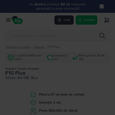
Cu
Genius
primești
50 lei
reducere
garantată la orice comandă!
Vinde
Cumpara
Telefoane mobile
/
Huawei
/
P10 Plus
Cu până la 40% mai
Garanție 2
Retur gratuit 30 de
ieftin
ani
zile
Telefon mobil Huawei
P10 Plus
Silver, 64 GB, Bun