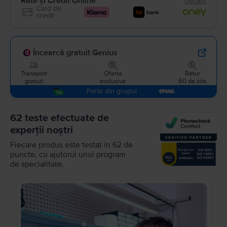
Rate și Credit Online
detalii
Card de
credit
Încearcă gratuit Genius
Transport
Oferte
Retur
gratuit
exclusive
60 de zile
Parte din grupul
62 teste efectuate de
experții noștri
Fiecare produs este testat în 62 de
puncte, cu ajutorul unui program
de specialitate.