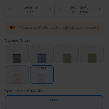
Garantie
Retur gratuit
❯
❯
2 ani
in 30 zile
Plătește cu Mastercard și poți câștiga o vacanță!
Culoare:
Silver
Black
Blue
Gold
Green
Rose
Silver
Gold
Spatiu stocare:
64 GB
64 GB