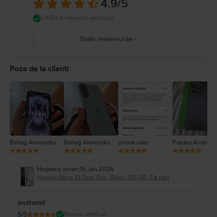
4.9
/5
24421 de recenzii verificate
Toate review-urile
5
4
Poze de la clienti
3
2
1
Baltag Alexandru
Baltag Alexandru
phone user
Predea Andreea
Hegedus istván
,
15 Jan 2026
Huawei Nova 10 Dual Sim, Black, 128 GB, Ca nou
multumit
5
/5
Review verificat