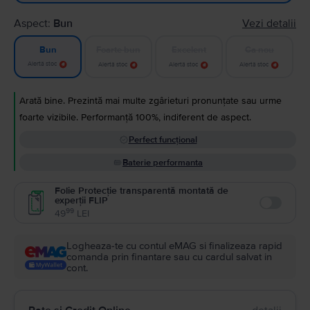
Aspect:
Bun
Vezi detalii
Foarte bun
Excelent
Ca nou
Bun
Alertă stoc
Alertă stoc
Alertă stoc
Alertă stoc
Arată bine. Prezintă mai multe zgârieturi pronunțate sau urme
foarte vizibile. Performanță 100%, indiferent de aspect.
Perfect funcțional
Baterie performanta
Folie Protecție transparentă montată de
experții FLIP
Enable
99
49
LEI
Logheaza-te cu contul eMAG si finalizeaza rapid
comanda prin finantare sau cu cardul salvat in
cont.