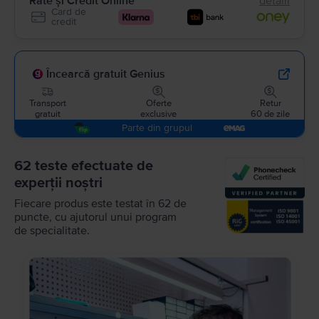
Rate și Credit Online
detalii
Card de
credit
Încearcă gratuit Genius
Transport
Oferte
Retur
gratuit
exclusive
60 de zile
Parte din grupul
62 teste efectuate de
experții noștri
Fiecare produs este testat în 62 de
puncte, cu ajutorul unui program
de specialitate.