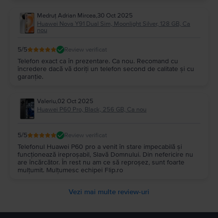
Medruț Adrian Mircea
,
30 Oct 2025
Huawei Nova Y91 Dual Sim, Moonlight Silver, 128 GB, Ca
nou
5
/5
Review verificat
Telefon exact ca în prezentare. Ca nou. Recomand cu
încredere dacă vă doriți un telefon second de calitate și cu
garanție.
Valeriu
,
02 Oct 2025
Huawei P60 Pro, Black, 256 GB, Ca nou
5
/5
Review verificat
Telefonul Huawei P60 pro a venit în stare impecabilă și
funcționează ireproșabil, Slavă Domnului. Din nefericire nu
are încărcător. În rest nu am ce să reproșez, sunt foarte
mulțumit. Mulțumesc echipei Flip.ro
Vezi mai multe review-uri