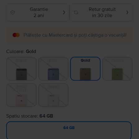
Garantie
Retur gratuit
❯
❯
2 ani
in 30 zile
Plătește cu Mastercard și poți câștiga o vacanță!
Culoare:
Gold
Black
Blue
Green
Gold
Rose
Silver
Gold
Spatiu stocare:
64 GB
64 GB