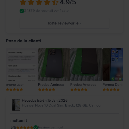
4.9
/5
24379 de recenzii verificate
Toate review-urile
5
4
Poze de la clienti
3
2
1
phone user
Predea Andreea
Predea Andreea
Pernea Daniel
Hegedus istván
,
15 Jan 2026
Huawei Nova 10 Dual Sim, Black, 128 GB, Ca nou
multumit
5
/5
Review verificat