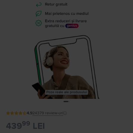
Poze reale ale produsului
4.9
24379
review-uri
99
439
LEI