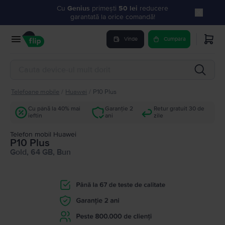
Cu
Genius
primești
50 lei
reducere
garantată la orice comandă!
Vinde
Cumpara
Telefoane mobile
/
Huawei
/
P10 Plus
Cu până la 40% mai
Garanție 2
Retur gratuit 30 de
ieftin
ani
zile
Telefon mobil Huawei
P10 Plus
Gold, 64 GB, Bun