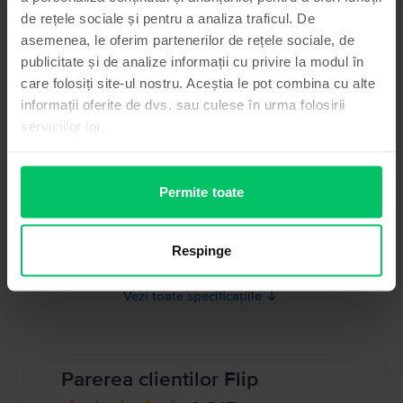
de rețele sociale și pentru a analiza traficul. De
Informatii siguranta produs
Specificații
asemenea, le oferim partenerilor de rețele sociale, de
Brand
publicitate și de analize informații cu privire la modul în
Informatii producator
Huawei
care folosiți site-ul nostru. Aceștia le pot combina cu alte
informații oferite de dvs. sau culese în urma folosirii
Model
Informatii persoana responsabila
P10 Plus
serviciilor lor.
Culoare
Informatii siguranta produs
Gold
Informatii privind avertismentele de siguranta cu privire la produs.
Permite toate
Tip SIM
A se citi manualul
Nano-SIM
Memorie RAM
Respinge
4 GB
Vezi toate specificațiile
Parerea clientilor Flip