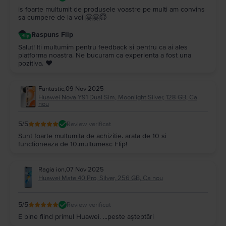
is foarte multumit de produsele voastre pe multi am convins
sa cumpere de la voi 🤗🤗😇
Raspuns Flip
Salut! Iti multumim pentru feedback si pentru ca ai ales
platforma noastra. Ne bucuram ca experienta a fost una
pozitiva. ❤️
Fantastic
,
09 Nov 2025
Huawei Nova Y91 Dual Sim, Moonlight Silver, 128 GB, Ca
nou
5
/5
Review verificat
Sunt foarte multumita de achizitie. arata de 10 si
functioneaza de 10.multumesc Flip!
Ragia ion
,
07 Nov 2025
Huawei Mate 40 Pro, Silver, 256 GB, Ca nou
5
/5
Review verificat
E bine fiind primul Huawei. ...peste așteptări