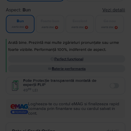
Aspect:
Bun
Vezi detalii
Foarte bun
Excelent
Ca nou
Bun
Alertă stoc
Alertă stoc
Alertă stoc
Alertă stoc
Arată bine. Prezintă mai multe zgârieturi pronunțate sau urme
foarte vizibile. Performanță 100%, indiferent de aspect.
Perfect funcțional
Baterie performanta
Folie Protecție transparentă montată de
experții FLIP
Enable
99
49
LEI
Logheaza-te cu contul eMAG si finalizeaza rapid
comanda prin finantare sau cu cardul salvat in
cont.