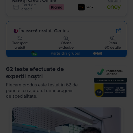
Rate și Credit Online
detalii
Card de
credit
Încearcă gratuit Genius
Transport
Oferte
Retur
gratuit
exclusive
60 de zile
Parte din grupul
62 teste efectuate de
experții noștri
Fiecare produs este testat în 62 de
puncte, cu ajutorul unui program
de specialitate.