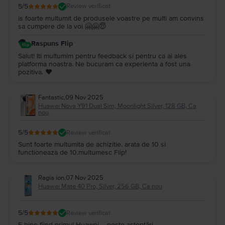
5
/5
Review verificat
is foarte multumit de produsele voastre pe multi am convins
sa cumpere de la voi 🤗🤗😇
Raspuns Flip
Salut! Iti multumim pentru feedback si pentru ca ai ales
platforma noastra. Ne bucuram ca experienta a fost una
pozitiva. ❤️
Fantastic
,
09 Nov 2025
Huawei Nova Y91 Dual Sim, Moonlight Silver, 128 GB, Ca
nou
5
/5
Review verificat
Sunt foarte multumita de achizitie. arata de 10 si
functioneaza de 10.multumesc Flip!
Ragia ion
,
07 Nov 2025
Huawei Mate 40 Pro, Silver, 256 GB, Ca nou
5
/5
Review verificat
E bine fiind primul Huawei. ...peste așteptări