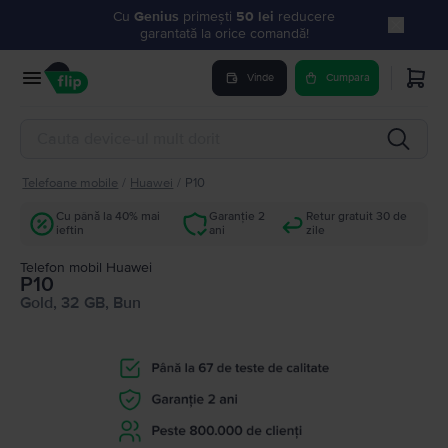
Cu
Genius
primești
50 lei
reducere
garantată la orice comandă!
Vinde
Cumpara
Telefoane mobile
/
Huawei
/
P10
Cu până la 40% mai
Garanție 2
Retur gratuit 30 de
ieftin
ani
zile
Telefon mobil Huawei
P10
Gold, 32 GB, Bun