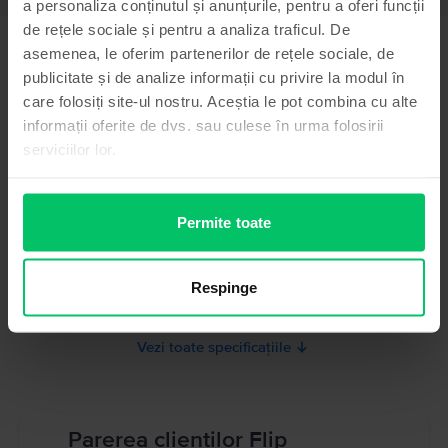
a personaliza conținutul și anunțurile, pentru a oferi funcții
de rețele sociale și pentru a analiza traficul. De
Informatii siguranta produs
Specificații
asemenea, le oferim partenerilor de rețele sociale, de
publicitate și de analize informații cu privire la modul în
Brand
Informatii producator
care folosiți site-ul nostru. Aceștia le pot combina cu alte
Huawei
informații oferite de dvs. sau culese în urma folosirii
Model
Informatii persoana responsabila
serviciilor lor.
P10
Culoare
Informatii siguranta produs
Gold
Permite toate
Informatii privind avertismentele de siguranta cu privire la produs.
Tip SIM
A se citi manualul
Nano-SIM
Memorie RAM
Respinge
4 GB
Vezi toate specificațiile
Parerea clientilor Flip