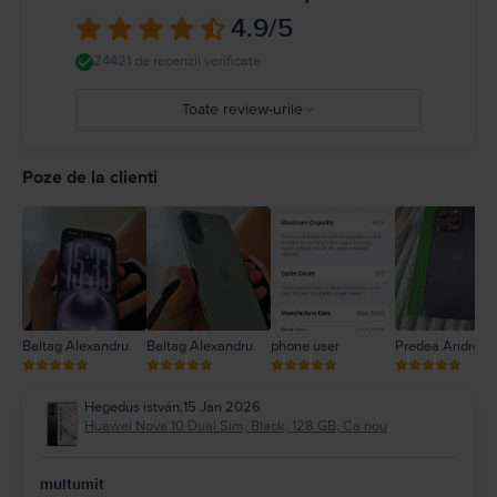
4.9
/5
24421 de recenzii verificate
Toate review-urile
5
4
Poze de la clienti
3
2
1
Baltag Alexandru
Baltag Alexandru
phone user
Predea Andreea
Hegedus istván
,
15 Jan 2026
Huawei Nova 10 Dual Sim, Black, 128 GB, Ca nou
multumit