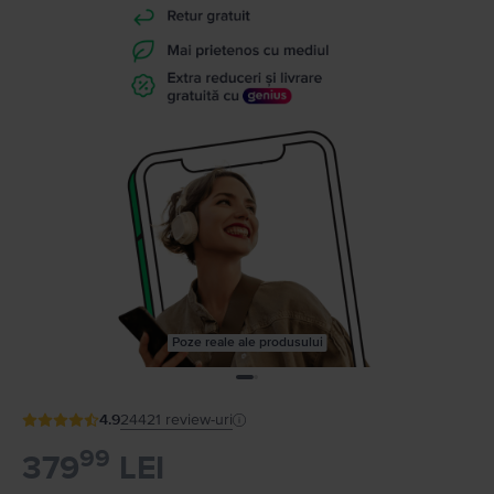
Poze reale ale produsului
4.9
24421
review-uri
99
379
LEI