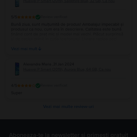
Huawei P Smart (2019), Sapphire Blue, 32 GB, Ca nou
5
/5
Review verificat
Bună ziua, sunt mulțumită de produs! Ambalajul impecabil și
produsul ca nou, cum era în descriere. Calitatea este bună
ținând cont de preț mic și model mai vechi. Plăcut surprinsă
și de cablul primit în cutia telefonului. Livrare rapida deci
foarte mulțumită! Recomand și cu siguranță o să revenim la
Vezi mai mult
echipa flip!
Alexandra Maria
,
31 Jan 2024
Huawei P Smart (2019), Aurora Blue, 64 GB, Ca nou
4
/5
Review verificat
Super
Vezi mai multe review-uri
Aboneaza-te la newsletter si primesti gratuit