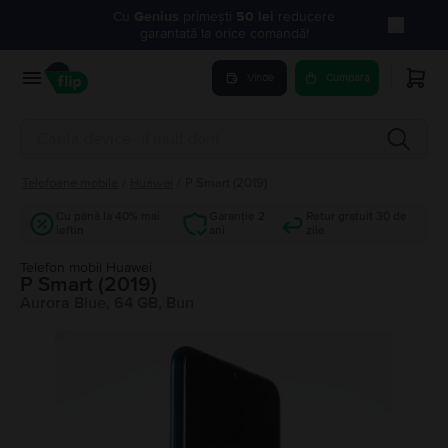
Cu
Genius
primești
50 lei
reducere
garantată la orice comandă!
Vinde
Cumpara
Telefoane mobile
/
Huawei
/
P Smart (2019)
Cu până la 40% mai
Garanție 2
Retur gratuit 30 de
ieftin
ani
zile
Telefon mobil Huawei
P Smart (2019)
Aurora Blue, 64 GB, Bun