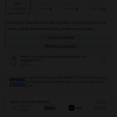
Foarte bun
Excelent
Ca nou
Bun
Alertă stoc
Alertă stoc
Alertă stoc
Alertă stoc
Arată bine. Prezintă mai multe zgârieturi pronunțate sau urme
foarte vizibile. Performanță 100%, indiferent de aspect.
Perfect funcțional
Baterie performanta
Folie Protecție transparentă montată de
experții FLIP
Enable
99
49
LEI
Logheaza-te cu contul eMAG si finalizeaza rapid
comanda prin finantare sau cu cardul salvat in
cont.
Rate și Credit Online
detalii
Card de
credit