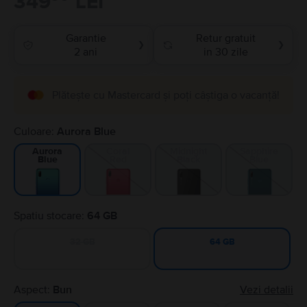
349
LEI
Garantie
Retur gratuit
❯
❯
2 ani
in 30 zile
Plătește cu Mastercard și poți câștiga o vacanță!
Culoare:
Aurora Blue
Coral
Midnight
Sapphire
Aurora
Red
Black
Blue
Blue
Spatiu stocare:
64 GB
32 GB
64 GB
Aspect:
Bun
Vezi detalii