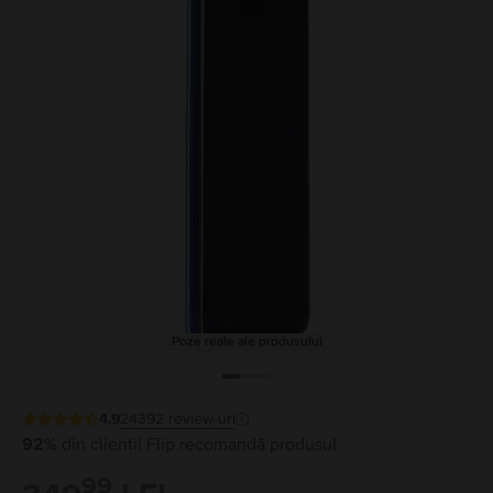
Poze reale ale produsului
4.9
24392
review-uri
92%
din clienții Flip recomandă produsul
99