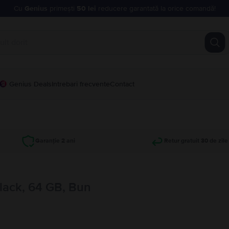
Cu
Genius
primești
50 lei
reducere garantată la orice comandă!
Genius Deals
Intrebari frecvente
Contact
Garanție 2 ani
Retur gratuit 30 de zile
lack, 64 GB, Bun