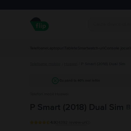
Telefoane
Laptopuri
Tablete
Smartwatch-uri
Console jocuri
Telefoane mobile
Huawei
/
P Smart (2018) Dual Sim
/
Cu până la 40% mai ieftin
Telefon mobil Huawei
P Smart (2018) Dual Sim
B
4.9
24392
review-uri