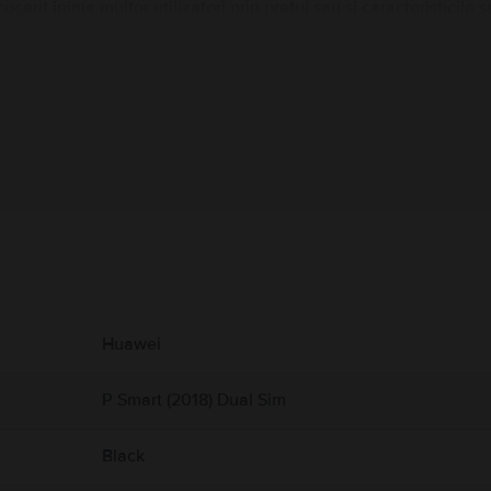
cerit inima multor utilizatori prin pretul sau si caracteristicil
ale de pe spate de 13MP. Acest telefon prezinta caracteristici 
Informatii producator
 produs.
Huawei
P Smart (2018) Dual Sim
Black