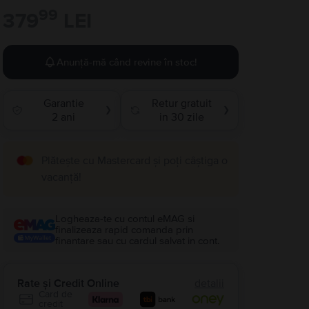
99
379
LEI
Anunță-mă când revine în stoc!
Garantie
Retur gratuit
❯
❯
2 ani
in 30 zile
Plătește cu Mastercard și poți câștiga o
vacanță!
Logheaza-te cu contul eMAG si
finalizeaza rapid comanda prin
finantare sau cu cardul salvat in cont.
Rate și Credit Online
detalii
Card de
credit