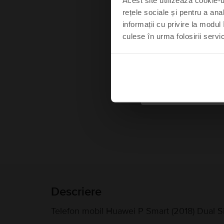
rețele sociale și pentru a ana
informații cu privire la modul 
culese în urma folosirii servici
Mă s
Nu
Descriere
Telefon mobil Huawei P Smart (2018) Dual S