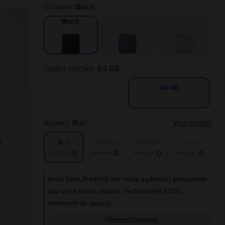
Culoare:
Black
Blue
Gold
Black
Spatiu stocare:
64 GB
32 GB
64 GB
Aspect:
Bun
Vezi detalii
Foarte bun
Excelent
Ca nou
Bun
Alertă stoc
Alertă stoc
Alertă stoc
Alertă stoc
Arată bine. Prezintă mai multe zgârieturi pronunțate
sau urme foarte vizibile. Performanță 100%,
indiferent de aspect.
Perfect funcțional