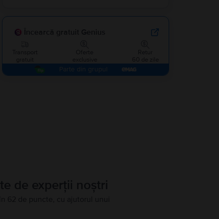
Încearcă gratuit Genius
Transport
Oferte
Retur
gratuit
exclusive
60 de zile
Parte din grupul
te de experții noștri
în 62 de puncte, cu ajutorul unui