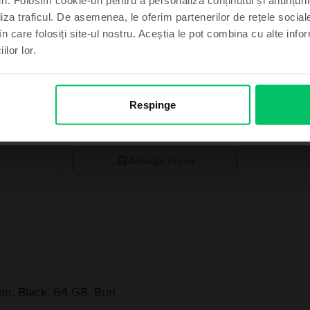
Ultimul în stoc
liza traficul. De asemenea, le oferim partenerilor de rețele sociale
în care folosiți site-ul nostru. Aceștia le pot combina cu alte info
ilor lor.
imt norocos
, mulțumesc
Huawei P60 Pro Dual Sim
Rococo Pearl, 256 GB, Ca nou
Respinge
Livrare estimata:
1-2 zile lucratoare
Rate de la 142 lei/luna
99
1.699
Lei
Adauga in cos
im, Black, 64 GB, Bun