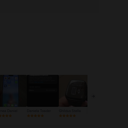
rnea Daniel
Daniela Toader
Ghildus Stella
Nemes Antonia
Ne