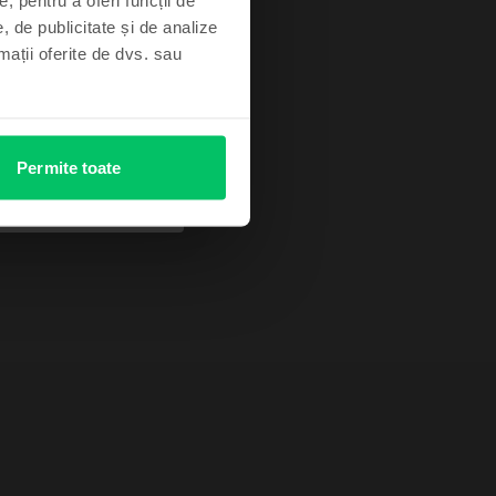
, de publicitate și de analize
rmații oferite de dvs. sau
Permite toate