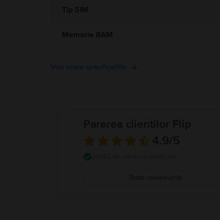
Tip SIM
Memorie RAM
Vezi toate specificațiile
Parerea clientilor Flip
4.9
/5
24392 de recenzii verificate
Toate review-urile
5
4
3