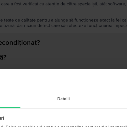
 care a fost verificat cu atenție de către specialiști, atât softwar
de teste de calitate pentru a ajunge să funcționeze exact la fel c
 uzură, dar niciun defect care să-i afecteze funcționarea impeca
recondiționat?
ă?
ului?
Detalii
Produse similare căutării tale
uri
ri. Folosim cookie-uri pentru a personaliza conținutul și anunțurile