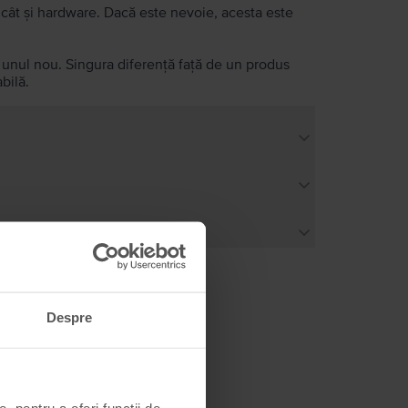
e, cât și hardware. Dacă este nevoie, acesta este
a unul nou. Singura diferență față de un produs
bilă.
Despre
, pentru a oferi funcții de