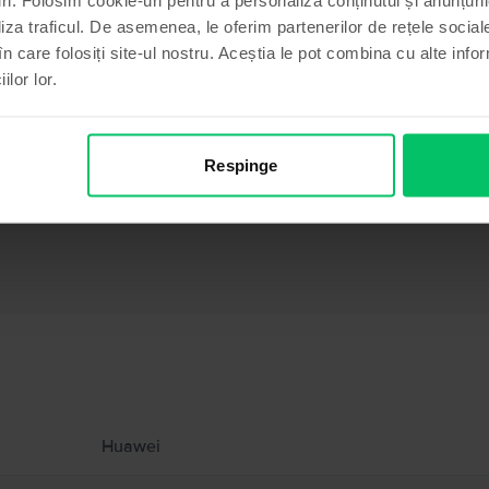
liza traficul. De asemenea, le oferim partenerilor de rețele sociale
în care folosiți site-ul nostru. Aceștia le pot combina cu alte info
ilor lor.
B, Ca nou
Respinge
Informatii producator
 produs.
Huawei