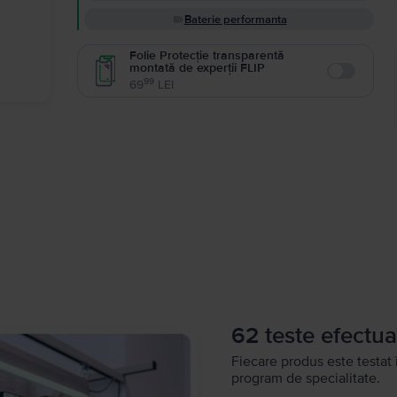
Baterie performanta
Folie Protecție transparentă
montată de experții FLIP
Enable
99
69
LEI
62 teste efectua
Fiecare produs este testat 
program de specialitate.