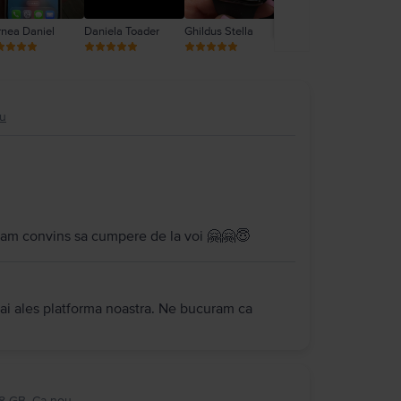
rnea Daniel
Daniela Toader
Ghildus Stella
Nemes Antonia
Ne
ou
i am convins sa cumpere de la voi 🤗🤗😇
 ai ales platforma noastra. Ne bucuram ca
28 GB, Ca nou