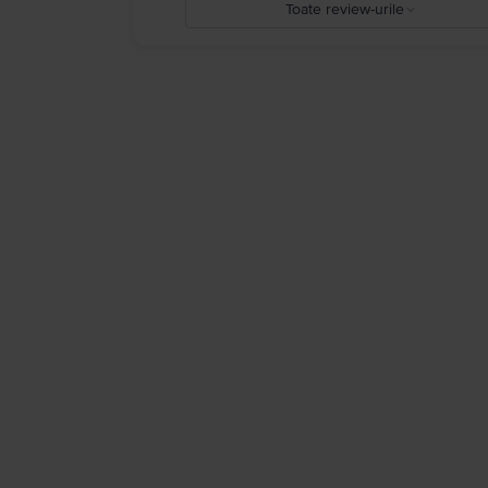
Toate review-urile
5
4
3
2
1