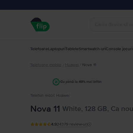
Telefoane
Laptopuri
Tablete
Smartwatch-uri
Console jocuri
Telefoane mobile
Huawei
/
Nova 11
/
Cu până la 40% mai ieftin
Telefon mobil Huawei
Nova 11
White, 128 GB, Ca no
4.9
24379
review-uri