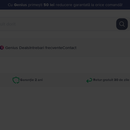
Cu
Genius
primești
50 lei
reducere garantată la orice comandă!
Genius Deals
Intrebari frecvente
Contact
Garanție 2 ani
Retur gratuit 30 de zile
u