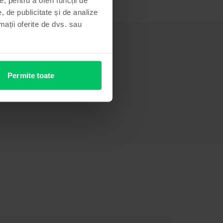
, de publicitate și de analize
rmații oferite de dvs. sau
Permite toate
Informatii persoana responsabila