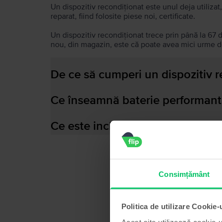
Un dispozitiv recondiționat este unul deja utilizat,
reparat, fiind folosite piese noi, certificate.
Un dispozitiv recondiționat trece prin până la 67 
nou, din magazin, este că poate avea mici urme de
De ce să cumperi un dispozitiv 
Ce înseamnă baterie performant
Ce este inclus în cutia dispozitiv
Consimțământ
Politica de utilizare Cookie-
Acest site utilizează cookie-u