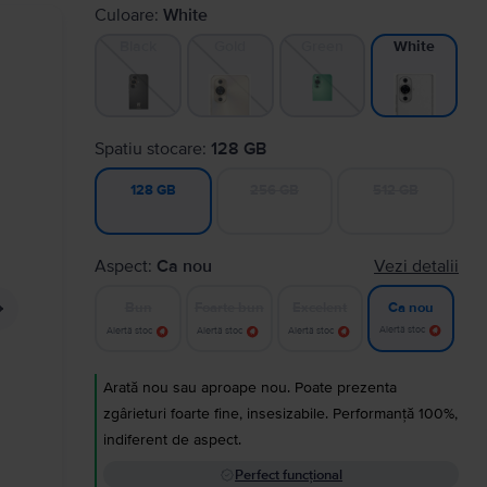
Culoare:
White
Black
Gold
Green
White
Spatiu stocare:
128 GB
256 GB
512 GB
128 GB
Aspect:
Ca nou
Vezi detalii
Bun
Foarte bun
Excelent
Ca nou
Alertă stoc
Alertă stoc
Alertă stoc
Alertă stoc
Arată nou sau aproape nou. Poate prezenta
zgârieturi foarte fine, insesizabile. Performanță 100%,
indiferent de aspect.
Perfect funcțional