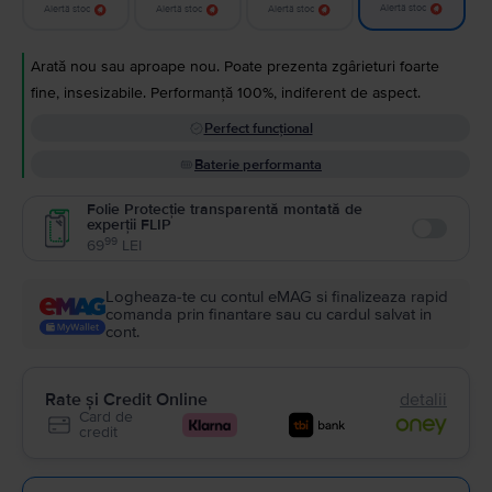
Alertă stoc
Alertă stoc
Alertă stoc
Alertă stoc
Arată nou sau aproape nou. Poate prezenta zgârieturi foarte
fine, insesizabile. Performanță 100%, indiferent de aspect.
Perfect funcțional
Baterie performanta
Folie Protecție transparentă montată de
experții FLIP
Enable
99
69
LEI
Logheaza-te cu contul eMAG si finalizeaza rapid
comanda prin finantare sau cu cardul salvat in
cont.
Rate și Credit Online
detalii
Card de
credit