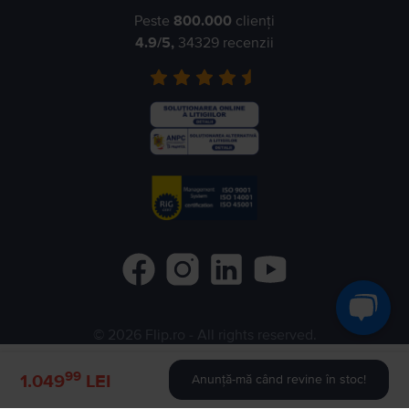
Peste
800.000
clienți
4.9
/5,
34329
recenzii
©
2026
Flip.ro
- All rights reserved.
Flip.bg
Flip.gr
Rejoy.hu
99
1.049
LEI
Anunță-mă când revine în stoc!