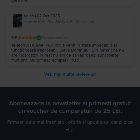
garanție.
Valeriu
,
02 Oct 2025
Huawei P60 Pro, Black, 256 GB, Ca nou
5
/5
Review verificat
Telefonul Huawei P60 pro a venit în stare impecabilă și
funcționează ireproșabil, Slavă Domnului. Din nefericire nu
are încărcător. În rest nu am ce să reproșez, sunt foarte
mulțumit. Mulțumesc echipei Flip.ro
Vezi mai multe review-uri
Aboneaza-te la newsletter si primesti gratuit
un voucher de cumparaturi de 25 LEI.
Primesti cele mai fresh stiri, oferte si update-uri cat ai zice
Flip!