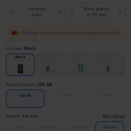
Garantie
Retur gratuit
❯
❯
2 ani
in 30 zile
Plătește cu Mastercard și poți câștiga o vacanță!
Culoare:
Black
Gold
Green
White
Black
Spatiu stocare:
128 GB
256 GB
512 GB
128 GB
Aspect:
Ca nou
Vezi detalii
Bun
Foarte bun
Excelent
Ca nou