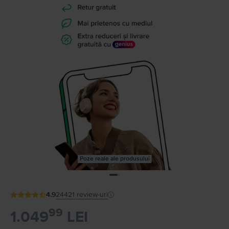
Poze reale ale produsului
4.9
24421
review-uri
99
1.049
LEI