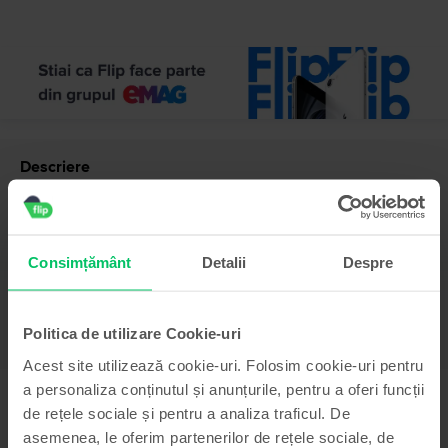
Descriere
Telefon mobil Huawei Nova 11, Black, 128 GB, Ca nou
Vezi mai mult
Consimțământ
Detalii
Despre
Informatii conformitate produs
Informatii siguranta produs
Specificații
Politica de utilizare Cookie-uri
Brand
Informatii producator
Acest site utilizează cookie-uri. Folosim cookie-uri pentru
Huawei
a personaliza conținutul și anunțurile, pentru a oferi funcții
Model
Informatii persoana responsabila
de rețele sociale și pentru a analiza traficul. De
Nova 11
asemenea, le oferim partenerilor de rețele sociale, de