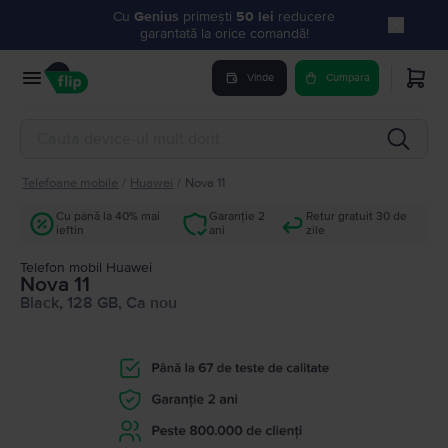
Cu
Genius
primești
50 lei
reducere
garantată la orice comandă!
Vinde
Cumpara
Telefoane mobile
/
Huawei
/
Nova 11
Cu până la 40% mai
Garanție 2
Retur gratuit 30 de
ieftin
ani
zile
Telefon mobil Huawei
Nova 11
Black, 128 GB, Ca nou