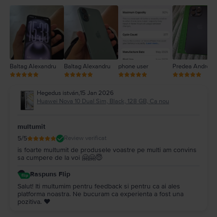
3
2
1
Baltag Alexandru
Baltag Alexandru
phone user
Predea Andreea
Hegedus istván
,
15 Jan 2026
Huawei Nova 10 Dual Sim, Black, 128 GB, Ca nou
multumit
5
/5
Review verificat
is foarte multumit de produsele voastre pe multi am convins
sa cumpere de la voi 🤗🤗😇
Raspuns Flip
Salut! Iti multumim pentru feedback si pentru ca ai ales
platforma noastra. Ne bucuram ca experienta a fost una
pozitiva. ❤️