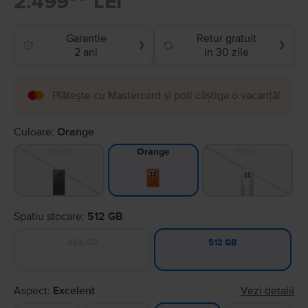
2.499
LEI
Garantie
Retur gratuit
❯
❯
2 ani
in 30 zile
Plătește cu Mastercard și poți câștiga o vacanță!
Culoare:
Orange
Black
Silver
Orange
Spatiu stocare:
512 GB
256 GB
512 GB
Aspect:
Excelent
Vezi detalii