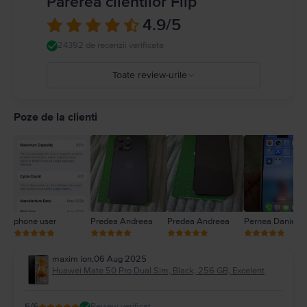
Parerea clientilor Flip
4.9
/5
24392 de recenzii verificate
Toate review-urile
5
4
Poze de la clienti
3
2
1
phone user
Predea Andreea
Predea Andreea
Pernea Daniel
maxim ion
,
06 Aug 2025
Huawei Mate 50 Pro Dual Sim, Black, 256 GB, Excelent
5
/5
Review verificat