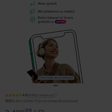
Poze reale ale produsului
4.9
24392
review-uri
100%
din clienții Flip recomandă produsul
99