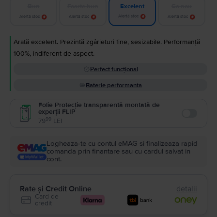
Bun
Foarte bun
Ca nou
Excelent
Alertă stoc
Alertă stoc
Alertă stoc
Alertă stoc
Arată excelent. Prezintă zgârieturi fine, sesizabile. Performanță
100%, indiferent de aspect.
Perfect funcțional
Baterie performanta
Folie Protecție transparentă montată de
experții FLIP
Enable
99
79
LEI
Logheaza-te cu contul eMAG si finalizeaza rapid
comanda prin finantare sau cu cardul salvat in
cont.
Rate și Credit Online
detalii
Card de
credit