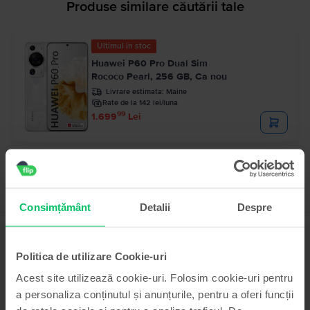
Produse similare căutării tale
Ultimul în stoc
Huawei P60 Pro Dual Sim
Rococo Pearl, 256 GB, Ca nou
Livrare estimata:
Maine
Rate de la 142 lei/luna
99
1.699
Lei
Consimțământ
Detalii
Despre
Descriere
Politica de utilizare Cookie-uri
Telefon mobil Huawei Mate 50 Pro Dual Sim, Orange, 512 GB, Excelent
Acest site utilizează cookie-uri. Folosim cookie-uri pentru
Vezi mai mult
a personaliza conținutul și anunțurile, pentru a oferi funcții