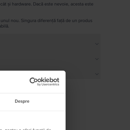
e, cât și hardware. Dacă este nevoie, acesta este
a unul nou. Singura diferență față de un produs
bilă.
Despre
, pentru a oferi funcții de