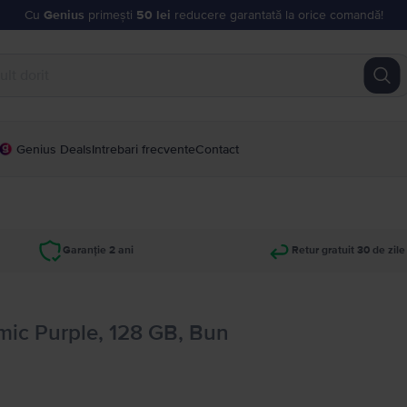
Cu
Genius
primești
50 lei
reducere garantată la orice comandă!
Genius Deals
Intrebari frecvente
Contact
Garanție 2 ani
Retur gratuit 30 de zile
ic Purple, 128 GB, Bun