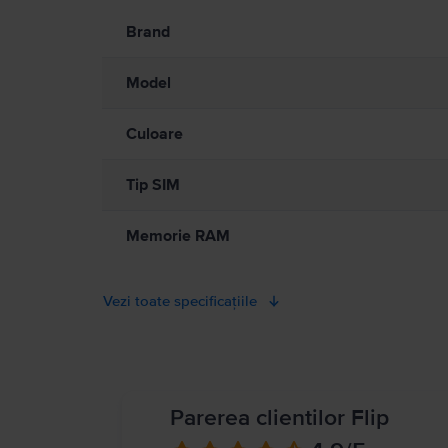
Informatii privind avertismentele de siguranta cu privire la
A se citi manualul
Brand
Model
Culoare
Tip SIM
Memorie RAM
Vezi toate specificațiile
Parerea clientilor Flip