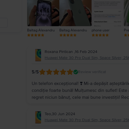
Baltag Alexandru
Baltag Alexandru
phone user
Pr
Roxana Pintican
,
16 Feb 2024
Huawei Mate 30 Pro Dual Sim, Space Silver, 2
5
/5
Review verificat
Un telefon excepțional! ❣️ Mi-a depășit așteptăril
condiție foarte bună! Mulțumesc din suflet! Este a
regret niciun bănuț, cele mai bune investiții! R
Teo
,
30 Jun 2024
Huawei Mate 30 Pro Dual Sim, Space Silver, 25