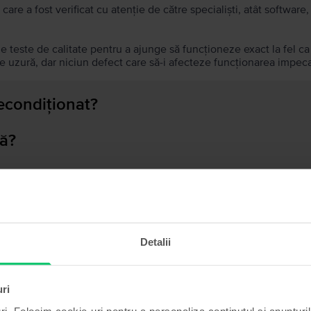
 care a fost verificat cu atenție de către specialiști, atât softwar
de teste de calitate pentru a ajunge să funcționeze exact la fel c
 uzură, dar niciun defect care să-i afecteze funcționarea impeca
recondiționat?
ă?
ului?
Detalii
Produse similare căutării tale
uri
ri. Folosim cookie-uri pentru a personaliza conținutul și anunțurile