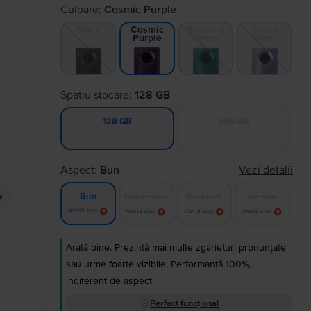
Culoare:
Cosmic Purple
Black
Emerald
Space
Cosmic
Green
Silver
Purple
Spatiu stocare:
128 GB
256 GB
128 GB
Aspect:
Bun
Vezi detalii
Foarte bun
Excelent
Ca nou
Bun
Alertă stoc
Alertă stoc
Alertă stoc
Alertă stoc
Arată bine. Prezintă mai multe zgârieturi pronunțate
sau urme foarte vizibile. Performanță 100%,
indiferent de aspect.
Perfect funcțional