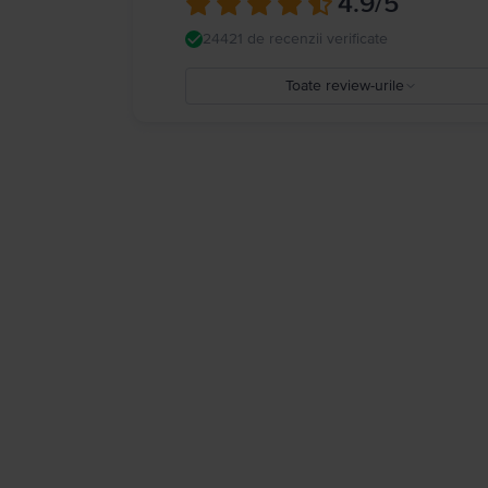
4.9
/5
24421 de recenzii verificate
Toate review-urile
5
4
3
2
1