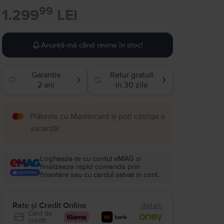
99
1.299
LEI
Anunță-mă când revine în stoc!
Garantie
Retur gratuit
❯
❯
2 ani
in 30 zile
Plătește cu Mastercard și poți câștiga o
vacanță!
Logheaza-te cu contul eMAG si
finalizeaza rapid comanda prin
finantare sau cu cardul salvat in cont.
Rate și Credit Online
detalii
Card de
credit