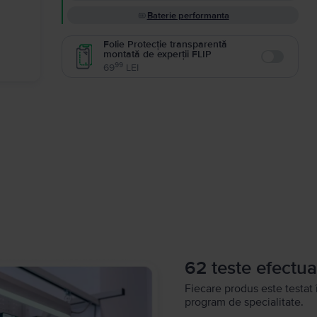
Baterie performanta
Folie Protecție transparentă
montată de experții FLIP
Enable
99
69
LEI
62 teste efectua
Fiecare produs este testat 
program de specialitate.