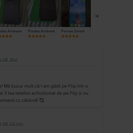
edea Andreea
Predea Andreea
Pernea Daniel
Daniela Toader
Ghi
56 GB, Bun
e! Mă bucur mult că l-am găsit pe Flip într-o
l 3 lea telefon achiziționat de pe Flip și nu
ecomand cu căldură! 🥰
6 GB, Ca nou