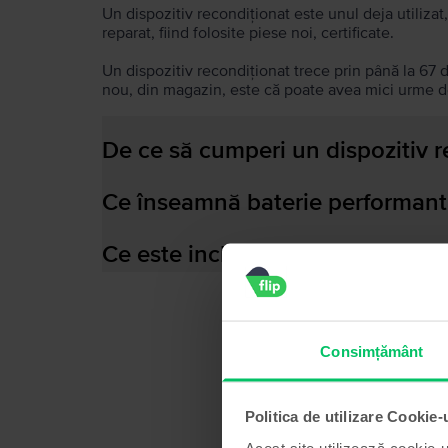
Un dispozitiv recondiționat este unul deja utilizat,
reparat, fiind folosite piese noi, certificate.
Un dispozitiv recondiționat trece prin până la 67 
nou, din magazin, este că poate avea mici urme de
De ce să cumperi un dispozitiv 
Ce înseamnă baterie performant
Ce este inclus în cutia dispozitiv
Consimțământ
Politica de utilizare Cookie-
Acest site utilizează cookie-u