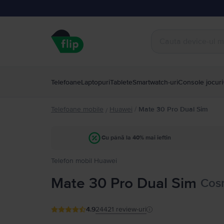
Telefoane
Laptopuri
Tablete
Smartwatch-uri
Console jocuri
Telefoane mobile
Huawei
/
Mate 30 Pro Dual Sim
/
Cu până la 40% mai ieftin
Telefon mobil Huawei
Mate 30 Pro Dual Sim
Cosm
4.9
24421
review-uri