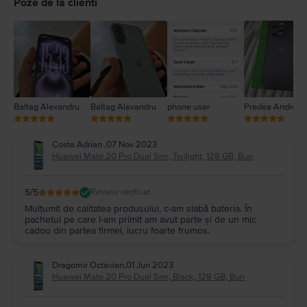
Poze de la clienti
3
2
1
Baltag Alexandru
Baltag Alexandru
phone user
Predea Andreea
Costa Adrian
,
07 Nov 2023
Huawei Mate 20 Pro Dual Sim, Twilight, 128 GB, Bun
5
/5
Review verificat
Mulțumit de calitatea produsului, c-am slabă bateria. În
pachetul pe care l-am primit am avut parte și de un mic
cadou din partea firmei, lucru foarte frumos.
Dragomir Octavian
,
01 Jun 2023
Huawei Mate 20 Pro Dual Sim, Black, 128 GB, Bun