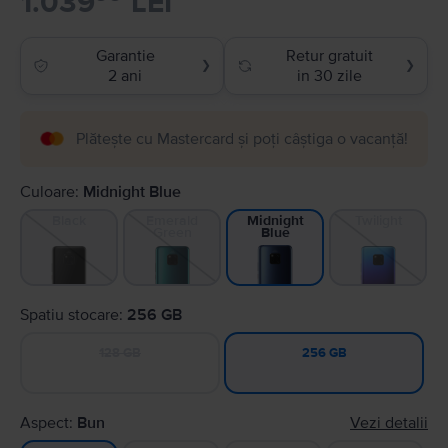
1.039
LEI
Garantie
Retur gratuit
❯
❯
2 ani
in 30 zile
Plătește cu Mastercard și poți câștiga o vacanță!
Culoare:
Midnight Blue
Black
Emerald
Twilight
Midnight
Green
Blue
Spatiu stocare:
256 GB
128 GB
256 GB
Aspect:
Bun
Vezi detalii