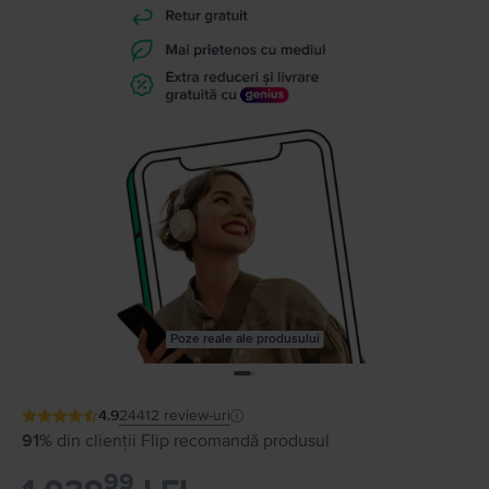
Poze reale ale produsului
4.9
24412
review-uri
91%
din clienții Flip recomandă produsul
99