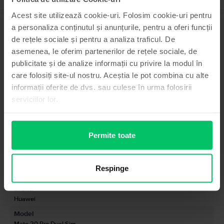
Acest site utilizează cookie-uri. Folosim cookie-uri pentru
a personaliza conținutul și anunțurile, pentru a oferi funcții
Descriere
de rețele sociale și pentru a analiza traficul. De
Telefon mobil Huawei Mate 20 Pro Dual Sim, Midnight Blue, 256 GB,
asemenea, le oferim partenerilor de rețele sociale, de
Bun
publicitate și de analize informații cu privire la modul în
Huawei Mate 20 Pro este un telefon care surprinde placut, avand o putere
care folosiți site-ul nostru. Aceștia le pot combina cu alte
extraordinara de procesare si functii inovative. Huawei prezinta acest
telefon intr-un corp format din sticla curbata in genul Samsung Galaxy S8 si
informații oferite de dvs. sau culese în urma folosirii
aluminiu, ceea ce pe multi a impresionat este dezvoltarea unui scanner de
serviciilor lor.
amprente integrat in ecran. Camera tripla de pe spatele telefonului a cucerit
multi utilizatori prin imaginile de inalta calitate.
Vezi mai mult
Permite toate
Informatii conformitate produs
Informatii siguranta produs
Specificații
Respinge
Brand
Informatii producator
Huawei
Model
Informatii persoana responsabila
Mate 20 Pro Dual Sim