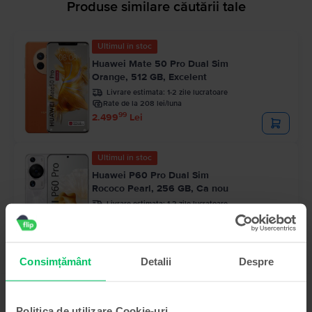
Produse similare căutării tale
Ultimul în stoc
Huawei Mate 50 Pro Dual Sim
Orange, 512 GB, Excelent
Livrare estimata:
1-2 zile lucratoare
Rate de la 208 lei/luna
99
2.499
Lei
Ultimul în stoc
Huawei P60 Pro Dual Sim
Rococo Pearl, 256 GB, Ca nou
Livrare estimata:
1-2 zile lucratoare
Rate de la 142 lei/luna
99
1.699
Lei
Consimțământ
Detalii
Despre
Politica de utilizare Cookie-uri