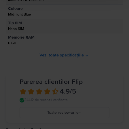
Culoare
Informatii siguranta produs
Midnight Blue
Informatii privind avertismentele de siguranta cu privire la produs.
Tip SIM
A se citi manualul
Nano-SIM
Memorie RAM
6 GB
Vezi toate specificațiile
Parerea clientilor Flip
4.9
/5
24412 de recenzii verificate
Toate review-urile
5
4