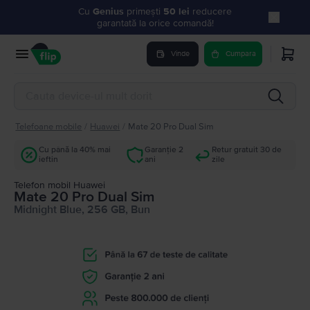
Cu
Genius
primești
50 lei
reducere
garantată la orice comandă!
Vinde
Cumpara
Telefoane mobile
/
Huawei
/
Mate 20 Pro Dual Sim
Cu până la 40% mai
Garanție 2
Retur gratuit 30 de
ieftin
ani
zile
Telefon mobil Huawei
Mate 20 Pro Dual Sim
Midnight Blue, 256 GB, Bun