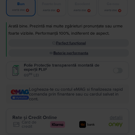
Foarte bun
Excelent
Ca nou
Bun
Alertă stoc
Alertă stoc
Alertă stoc
Alertă stoc
Arată bine. Prezintă mai multe zgârieturi pronunțate sau urme
foarte vizibile. Performanță 100%, indiferent de aspect.
Perfect funcțional
Baterie performanta
Folie Protecție transparentă montată de
experții FLIP
Enable
99
69
LEI
Logheaza-te cu contul eMAG si finalizeaza rapid
comanda prin finantare sau cu cardul salvat in
cont.
Rate și Credit Online
detalii
Card de
credit