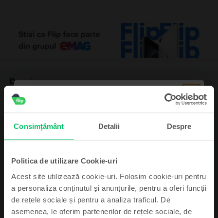
Descriere
Telefon mobil Huawei Mate 10 Pro Dual Sim, Midnight Blue, 128 GB, Bun
Cu un ecran de 6” 18:9 AMOLED, Huawei Mate 10 Pro este diferit fata de
modelul de baza. Acest fapt il putem observa in marginile sale mai subtiri,
amplasarea unui scanner de amprenta in partea din spate si mai mult RAM -
Consimțământ
Detalii
Despre
4GB.
Vezi mai mult
Politica de utilizare Cookie-uri
Informatii conformitate produs
Acest site utilizează cookie-uri. Folosim cookie-uri pentru
Informatii siguranta produs
a personaliza conținutul și anunțurile, pentru a oferi funcții
Specificații
de rețele sociale și pentru a analiza traficul. De
Brand
Informatii producator
asemenea, le oferim partenerilor de rețele sociale, de