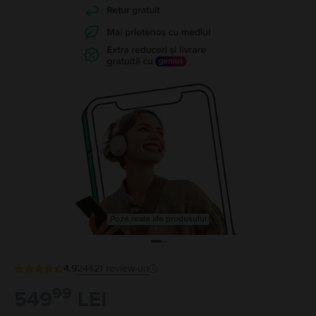
Poze reale ale produsului
4.9
24421
review-uri
99
549
LEI