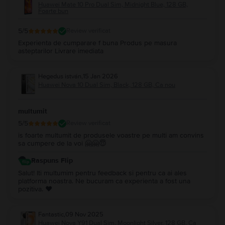
Huawei Mate 10 Pro Dual Sim, Midnight Blue, 128 GB,
Foarte bun
5
/5
Review verificat
Experienta de cumparare f buna Produs pe masura
asteptarilor Livrare imediata
Hegedus istván
,
15 Jan 2026
Huawei Nova 10 Dual Sim, Black, 128 GB, Ca nou
multumit
5
/5
Review verificat
is foarte multumit de produsele voastre pe multi am convins
sa cumpere de la voi 🤗🤗😇
Raspuns Flip
Salut! Iti multumim pentru feedback si pentru ca ai ales
platforma noastra. Ne bucuram ca experienta a fost una
pozitiva. ❤️
Fantastic
,
09 Nov 2025
Huawei Nova Y91 Dual Sim, Moonlight Silver, 128 GB, Ca