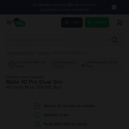
Cu
Genius
primești
50 lei
reducere
garantată la orice comandă!
Vinde
Cumpara
Telefoane mobile
/
Huawei
/
Mate 10 Pro Dual Sim
Cu până la 40% mai
Garanție 2
Retur gratuit 30 de
ieftin
ani
zile
Telefon mobil Huawei
Mate 10 Pro Dual Sim
Midnight Blue, 128 GB, Bun