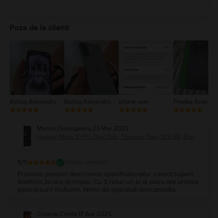
5
4
Poze de la clienti
3
2
1
Baltag Alexandru
Baltag Alexandru
phone user
Predea Andreea
Marian Dobrogeanu
,
23 Mar 2023
Huawei Mate 10 Pro Dual Sim, Titanium Grey, 128 GB, Bun
5
/5
Review verificat
Produse precum descrierea specificata,retur corect,suport
telefonic,livrare prompta. Cu 3 retur-uri si al patru-lea produs
pastrat,sunt multumit. Nimic de reprosat deocamdata.
Cristina Chirila
,
17 Apr 2025