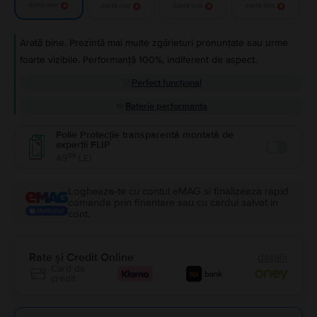
Alertă stoc
Alertă stoc
Alertă stoc
Alertă stoc
Arată bine. Prezintă mai multe zgârieturi pronunțate sau urme
foarte vizibile. Performanță 100%, indiferent de aspect.
Perfect funcțional
Baterie performanta
Folie Protecție transparentă montată de
experții FLIP
Enable
99
49
LEI
Logheaza-te cu contul eMAG si finalizeaza rapid
comanda prin finantare sau cu cardul salvat in
cont.
Rate și Credit Online
detalii
Card de
credit