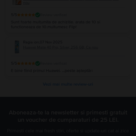
nou
5
/5
Review verificat
Sunt foarte multumita de achizitie. arata de 10 si
functioneaza de 10.multumesc Flip!
Ragia ion
,
07 Nov 2025
Huawei Mate 40 Pro, Silver, 256 GB, Ca nou
5
/5
Review verificat
E bine fiind primul Huawei. ...peste așteptări
Vezi mai multe review-uri
Aboneaza-te la newsletter si primesti gratuit
un voucher de cumparaturi de 25 LEI.
Primesti cele mai fresh stiri, oferte si update-uri cat ai zice