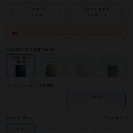
Garantie
Retur gratuit
❯
❯
2 ani
in 30 zile
Plătește cu Mastercard și poți câștiga o vacanță!
Culoare:
Midnight Blue
Mocha
Pink Gold
Titanium
Midnight
Brown
Grey
Blue
Spatiu stocare:
128 GB
64 GB
128 GB
Aspect:
Bun
Vezi detalii
Foarte bun
Excelent
Ca nou
Bun