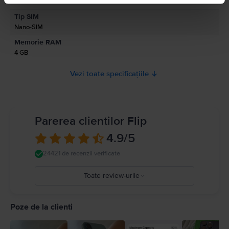
Pink Gold
Informatii privind avertismentele de siguranta cu privire la produs.
Tip SIM
A se citi manualul
Nano-SIM
Memorie RAM
4 GB
Vezi toate specificațiile
Parerea clientilor Flip
4.9
/5
24421 de recenzii verificate
Toate review-urile
5
4
Poze de la clienti
3
2