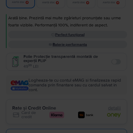
Alertă stoc
Alertă stoc
Alertă stoc
Alertă stoc
Arată bine. Prezintă mai multe zgârieturi pronunțate sau urme
foarte vizibile. Performanță 100%, indiferent de aspect.
Perfect funcțional
Baterie performanta
Folie Protecție transparentă montată de
experții FLIP
Enable
99
49
LEI
Logheaza-te cu contul eMAG si finalizeaza rapid
comanda prin finantare sau cu cardul salvat in
cont.
Rate și Credit Online
detalii
Card de
credit