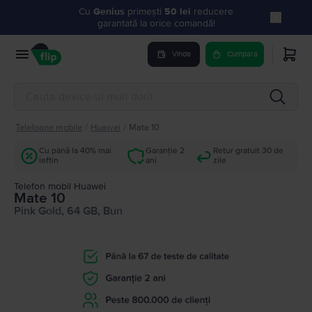
Cu
Genius
primești
50 lei
reducere
garantată la orice comandă!
Vinde
Cumpara
Telefoane mobile
/
Huawei
/
Mate 10
Cu până la 40% mai
Garanție 2
Retur gratuit 30 de
ieftin
ani
zile
Telefon mobil Huawei
Mate 10
Pink Gold, 64 GB, Bun