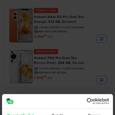
Ultimul în stoc
Huawei Mate 50 Pro Dual Sim
Orange, 512 GB, Excelent
Livrare estimata:
1-2 zile lucratoare
Rate de la 208 lei/luna
99
2.499
Lei
Ultimul în stoc
Huawei P60 Pro Dual Sim
Rococo Pearl, 256 GB, Ca nou
Livrare estimata:
1-2 zile lucratoare
Rate de la 142 lei/luna
99
1.699
Lei