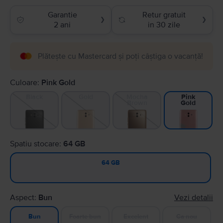
Garantie
Retur gratuit
❯
❯
2 ani
in 30 zile
Plătește cu Mastercard și poți câștiga o vacanță!
Culoare:
Pink Gold
Black
Gold
Mocha
Pink
Brown
Gold
Spatiu stocare:
64 GB
64 GB
Aspect:
Bun
Vezi detalii
Foarte bun
Excelent
Ca nou
Bun