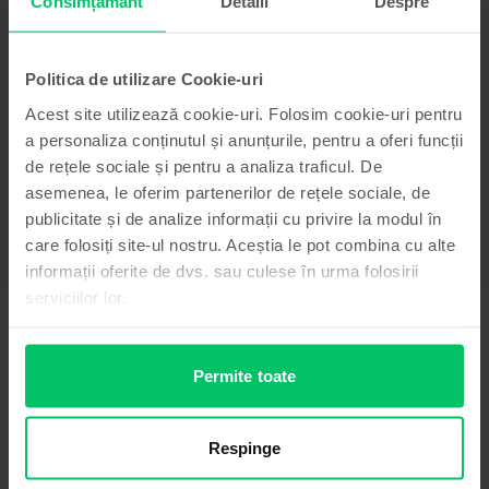
Consimțământ
Detalii
Despre
Descriere
Telefon mobil Huawei Mate 10, Pink Gold, 64 GB, Bun
Politica de utilizare Cookie-uri
Huawei Mate 10 a aparut in 2017 si se bazeaza pe un ecran FullView de 5.9”
Acest site utilizează cookie-uri. Folosim cookie-uri pentru
contrar competitiei care abordeaza diferite formate de ecrane. Inima acestui
Huawei o reprezinta procesorul Kirin 970. Cei de la Huawei s-au concentrat
a personaliza conținutul și anunțurile, pentru a oferi funcții
mai mult pe procesor pentru modelul acesta si mai putin pe camera
de rețele sociale și pentru a analiza traficul. De
principala duala. Huawei a optat pentru o constructie din sticla, de admirat
asemenea, le oferim partenerilor de rețele sociale, de
fiind faptul ca au introdus o baterie generoasa de 4000mAh.
Vezi mai mult
publicitate și de analize informații cu privire la modul în
care folosiți site-ul nostru. Aceștia le pot combina cu alte
Informatii conformitate produs
informații oferite de dvs. sau culese în urma folosirii
serviciilor lor.
Informatii siguranta produs
Specificații
Brand
Informatii producator
Permite toate
Huawei
Model
Informatii persoana responsabila
Mate 10
Respinge
Culoare
Informatii siguranta produs