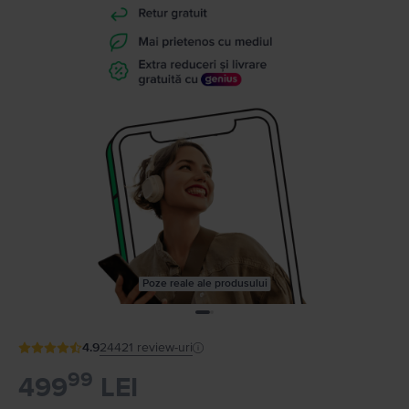
Poze reale ale produsului
4.9
24421
review-uri
99
499
LEI