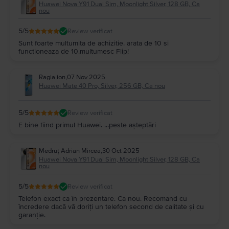
Huawei Nova Y91 Dual Sim, Moonlight Silver, 128 GB, Ca
nou
5
/5
Review verificat
Sunt foarte multumita de achizitie. arata de 10 si
functioneaza de 10.multumesc Flip!
Ragia ion
,
07 Nov 2025
Huawei Mate 40 Pro, Silver, 256 GB, Ca nou
5
/5
Review verificat
E bine fiind primul Huawei. ...peste așteptări
Medruț Adrian Mircea
,
30 Oct 2025
Huawei Nova Y91 Dual Sim, Moonlight Silver, 128 GB, Ca
nou
5
/5
Review verificat
Telefon exact ca în prezentare. Ca nou. Recomand cu
încredere dacă vă doriți un telefon second de calitate și cu
garanție.