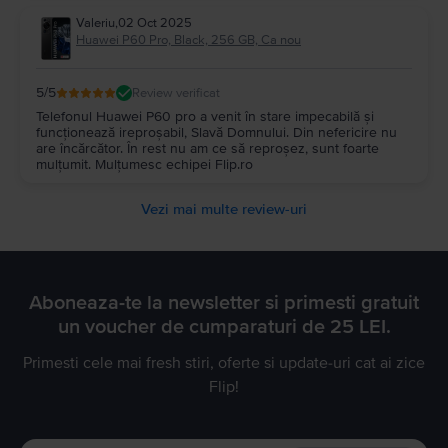
Valeriu
,
02 Oct 2025
Huawei P60 Pro, Black, 256 GB, Ca nou
5
/5
Review verificat
Telefonul Huawei P60 pro a venit în stare impecabilă și
funcționează ireproșabil, Slavă Domnului. Din nefericire nu
are încărcător. În rest nu am ce să reproșez, sunt foarte
mulțumit. Mulțumesc echipei Flip.ro
Vezi mai multe review-uri
Aboneaza-te la newsletter si primesti gratuit
un voucher de cumparaturi de 25 LEI.
Primesti cele mai fresh stiri, oferte si update-uri cat ai zice
Flip!