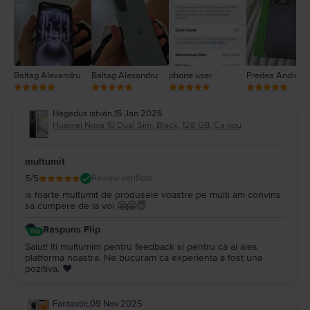
1
Baltag Alexandru
Baltag Alexandru
phone user
Predea Andreea
Hegedus istván
,
15 Jan 2026
Huawei Nova 10 Dual Sim, Black, 128 GB, Ca nou
multumit
5
/5
Review verificat
is foarte multumit de produsele voastre pe multi am convins
sa cumpere de la voi 🤗🤗😇
Raspuns Flip
Salut! Iti multumim pentru feedback si pentru ca ai ales
platforma noastra. Ne bucuram ca experienta a fost una
pozitiva. ❤️
Fantastic
,
09 Nov 2025