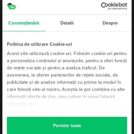
99
2.319
Lei
- 100 Lei
Apple iPhone 14 Pro
Consimțământ
Detalii
Despre
Space Black, 128 GB, Excelent
Livrare estimata:
1-2 zile lucratoare
Rate de la 197 lei/luna
Economisesti 1.400 Lei vs Nou
99
Politica de utilizare Cookie-uri
Pret cu Genius: 2.209
Lei
99
2.359
Lei
99
2.459
Lei
Acest site utilizează cookie-uri. Folosim cookie-uri pentru
a personaliza conținutul și anunțurile, pentru a oferi funcții
de rețele sociale și pentru a analiza traficul. De
asemenea, le oferim partenerilor de rețele sociale, de
Abonează-te și câștigă!
publicitate și de analize informații cu privire la modul în
care folosiți site-ul nostru. Aceștia le pot combina cu alte
Device-ul mult dorit poate fi al tău cu un pic
informații oferite de dvs. sau culese în urma folosirii
de noroc.
serviciilor lor.
Descriere
Telefon mobil Apple iPhone XS Max, Gold, 512 GB, Bun
“Welcome to the big screens!”. iPhone XS MAX detine recordul in
Permite toate
portofoliul celor de la Apple pentru cel mai mare ecran pus pana acum pe
un smartphone. Dimnesiunile sunt inspirate de la versiunile modelelor