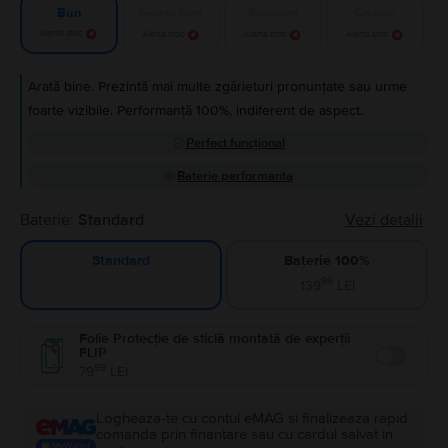
Foarte bun
Excelent
Ca nou
Bun
Alertă stoc
Alertă stoc
Alertă stoc
Alertă stoc
Arată bine. Prezintă mai multe zgârieturi pronunțate sau urme
foarte vizibile. Performanță 100%, indiferent de aspect.
Perfect funcțional
Baterie performanta
Baterie:
Standard
Vezi detalii
Baterie 100%
Standard
99
139
LEI
Folie Protecție de sticlă montată de experții
FLIP
Enable
99
79
LEI
Logheaza-te cu contul eMAG si finalizeaza rapid
comanda prin finantare sau cu cardul salvat in