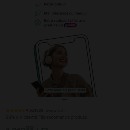
Poze reale ale produsului
4.9
24392
review-uri
93%
din clienții Flip recomandă produsul
99