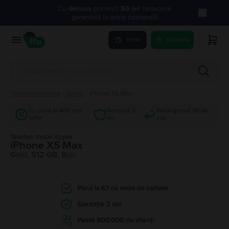
Cu
Genius
primești
50 lei
reducere
garantată la orice comandă!
Vinde
Cumpara
Telefoane mobile
/
Apple
/
iPhone XS Max
Cu până la 40% mai
Garanție 2
Retur gratuit 30 de
ieftin
ani
zile
Telefon mobil Apple
iPhone XS Max
Gold, 512 GB, Bun