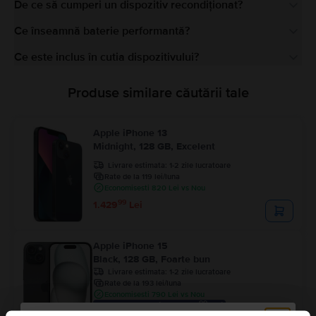
De ce să cumperi un dispozitiv recondiționat?
Ce înseamnă baterie performantă?
Ce este inclus în cutia dispozitivului?
Produse similare căutării tale
Apple iPhone 13
Midnight, 128 GB, Excelent
Livrare estimata:
1-2 zile lucratoare
Rate de la 119 lei/luna
Economisesti 820 Lei vs Nou
99
1.429
Lei
Apple iPhone 15
Black, 128 GB, Foarte bun
Livrare estimata:
1-2 zile lucratoare
Rate de la 193 lei/luna
Economisesti 790 Lei vs Nou
99
Pret cu Genius: 2.219
Lei