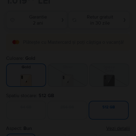
1.019
LEI
Garantie
Retur gratuit
❯
❯
2 ani
in 30 zile
Plătește cu Mastercard și poți câștiga o vacanță!
Culoare:
Gold
Silver
Space
Gold
Grey
Spatiu stocare:
512 GB
64 GB
256 GB
512 GB
Aspect:
Bun
Vezi detalii