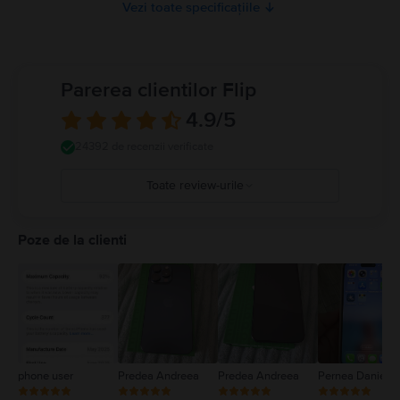
Vezi toate specificațiile
iPhone-ului, se recomandă utilizarea unei huse sau a unei carcase.
Utilizarea iPhone-ului în unele împrejurări vă poate distrage atenția și poate
cauza situații periculoase (de exemplu, evitați să ascultați muzică în căști în
timp de mergeți pe bicicletă și evitați scrierea unui mesaj text în timp ce
conduceți mașina). Respectați regulile care interzic sau restricționează
Parerea clientilor Flip
utilizarea dispozitivelor mobile sau a căștilor. Utilizarea de cabluri sau
adaptoare deteriorate sau încărcarea în prezența umezelii poate cauza
4.9
/5
incendii, șocuri electrice, vătămări personale sau daune pentru iPhone sau
alte proprietăți. Detalii complete la
https://support.apple.com/ro-
24392 de recenzii verificate
ro/guide/iphone/iph301fc905/ios
Toate review-urile
5
4
Poze de la clienti
3
2
1
phone user
Predea Andreea
Predea Andreea
Pernea Daniel