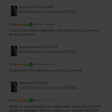
capta imagini video în
4K la 24 fps
, având ca rezultat cadre incredibil de
Carol carol
,
24 Dec 2024
fluide. Ba chiar am putea spune că, cu ajutorul acestui telefon, poți uita de
Apple iPhone XS, Space Grey, 64 GB, Bun
gimbal
atunci când filmezi pentru un episod vlog sau când vrei, pur și
simplu, să surprinzi imagini video din vacanță la o calitate incontestabilă.
Echilibrul culorilor și contrastul imaginilor captate cu un
iPhone XS
, fie ele
5
/5
Review verificat
unele foto sau video, vor fi unele satisfăcătoare, iar galeria telefonului tău
va fi plină de cadre bine conturare.
N-am cuvinte performață este chiar bună pentru un telefon
de 6 ani vechime
iPhone XS
- display
Ecranul unui
iPhone XS
, care măsoară
5,8 inch
, așa cum îți spuneam și mai
sus, este un
Super Retina OLED, HDR10
. Display-ul acestui telefon are o
Stefania Fifere
,
16 Oct 2024
rezoluție de 1125 x 2436 pixeli. Dimensiunea și claritatea ecranului acestui
Apple iPhone XS, Space Grey, 64 GB, Bun
model de la Apple sunt suficiente pentru orice utilizator.
iPhone XS
- baterie
Cu
2658 mAh
, acumulatorul unui
iPhone XS
e suficient de puternic să te
5
/5
Review verificat
țină departe de încărcător la o utilizare medie a telefonului pe perioada
Arată foarte bine,merge ca unul nou,recomand!!
zilei. Probabil ar mai fi important pentru tine să știi că acest model de la
Apple suportă și reîncărcarea fast charging, la 15W, dar are și posibilitatea
de reîncărcare wireless.
Gabriel
,
14 Nov 2022
iPhone XS
- memorie internă și spațiu de stocare
Apple iPhone XS, Space Grey, 64 GB, Bun
iPhone XS
are
trei
variante de stocare internă dintre care o poți alege pe
cea care te avantajează cel mai mult. Vorbim de 64GB cu 4GB RAM, 256GB
cu 4GB RAM sau 512GB 4GB RAM, alternativele pe care le ai la dispoziție în
5
/5
Review verificat
cazul acestui telefon de la Apple.
Telefonul a venit foarte bine impachetat, arată chiar mai bine
Iar dacă ești fanul brandului american, probabil știi deja că producătorul nu
decât ma așteptam. Bateria a venit cu un procent de 100%
permite „completarea” spațiului de stocare internă cu ajutorul unui card de