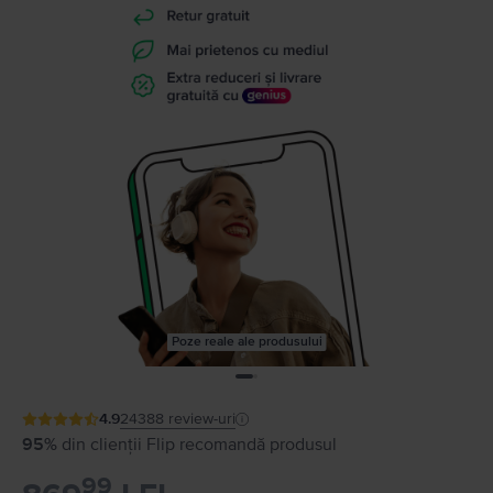
Poze reale ale produsului
4.9
24388
review-uri
95%
din clienții Flip recomandă produsul
99