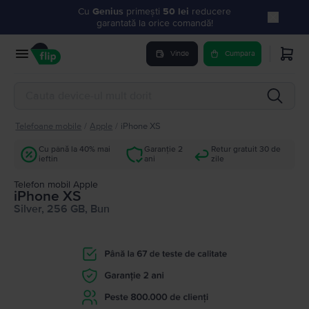
Cu
Genius
primești
50 lei
reducere
garantată la orice comandă!
Vinde
Cumpara
Telefoane mobile
/
Apple
/
iPhone XS
Cu până la 40% mai
Garanție 2
Retur gratuit 30 de
ieftin
ani
zile
Telefon mobil Apple
iPhone XS
Silver, 256 GB, Bun