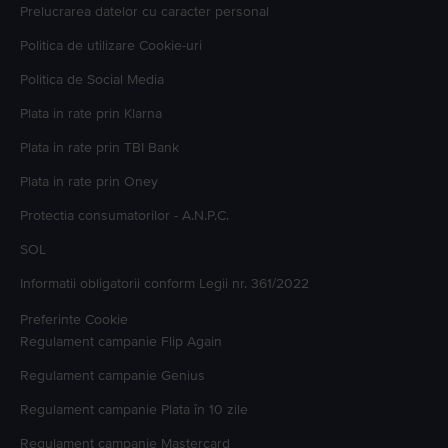
mult decât avantajoase pentru bugetul tău, cu până la 50% mai mici decât
Prelucrarea datelor cu caracter personal
cele ale telefoanelor noi.
Alege-l pe cel care îți întâlnește nevoile și comandă-l cât încă mai e pe stoc,
Politica de utilizare Cookie-uri
ofertele bune se evaporă cât ai zice FLIP!
Politica de Social Media
Plata in rate prin Klarna
Plata in rate prin TBI Bank
Plata in rate prin Oney
Protectia consumatorilor - A.N.P.C.
SOL
Informatii obligatorii conform Legii nr. 361/2022
Preferinte Cookie
Regulament campanie
Flip Again
Regulament campanie
Genius
Regulament campanie
Plata în 10 zile
Regulament campanie
Mastercard