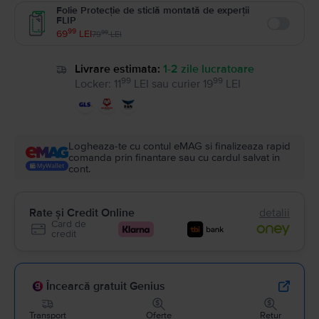
Folie Protecție de sticlă montată de experții
FLIP
Enable
99
69
LEI
99
79
LEI
Livrare estimata:
1-2 zile lucratoare
99
99
Locker
:
11
LEI
sau
curier
19
LEI
Logheaza-te cu contul eMAG si finalizeaza rapid
comanda prin finantare sau cu cardul salvat in
cont.
Rate și Credit Online
detalii
Card de
credit
Încearcă gratuit Genius
Transport
Oferte
Retur