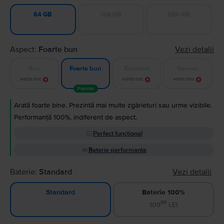
128 GB
256 GB
64 GB
Aspect:
Foarte bun
Vezi detalii
Bun
Excelent
Ca nou
Foarte bun
Alertă stoc
Alertă stoc
Alertă stoc
Popular
Arată foarte bine. Prezintă mai multe zgârieturi sau urme vizibile.
Performanță 100%, indiferent de aspect.
Perfect funcțional
Baterie performanta
Baterie:
Standard
Vezi detalii
Baterie 100%
Standard
99
109
LEI