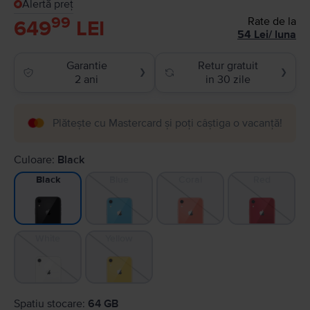
Alertă preț
99
Rate de la
649
LEI
54
Lei
/
luna
Garantie
Retur gratuit
❯
❯
2 ani
in 30 zile
Plătește cu Mastercard și poți câștiga o vacanță!
Culoare:
Black
Blue
Coral
Red
Black
White
Yellow
Spatiu stocare:
64 GB