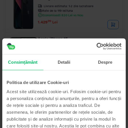
Livrare estimata:
1-2 zile lucratoare
Rate de la 119 lei/luna
Economisesti 820 Lei vs Nou
99
1.429
Lei
Apple iPhone 15
Black, 128 GB, Foarte bun
Livrare estimata:
1-2 zile lucratoare
Rate de la 193 lei/luna
Economisesti 790 Lei vs Nou
Consimțământ
Detalii
Despre
99
Pret cu Genius: 2.219
Lei
99
2.319
Lei
Politica de utilizare Cookie-uri
- 100 Lei
Apple iPhone 14 Pro
Space Black, 128 GB, Excelent
Acest site utilizează cookie-uri. Folosim cookie-uri pentru
Livrare estimata:
1-2 zile lucratoare
a personaliza conținutul și anunțurile, pentru a oferi funcții
Rate de la 197 lei/luna
de rețele sociale și pentru a analiza traficul. De
Economisesti 1.400 Lei vs Nou
99
Pret cu Genius: 2.209
Lei
asemenea, le oferim partenerilor de rețele sociale, de
99
2.359
Lei
99
2.459
Lei
publicitate și de analize informații cu privire la modul în
care folosiți site-ul nostru. Aceștia le pot combina cu alte