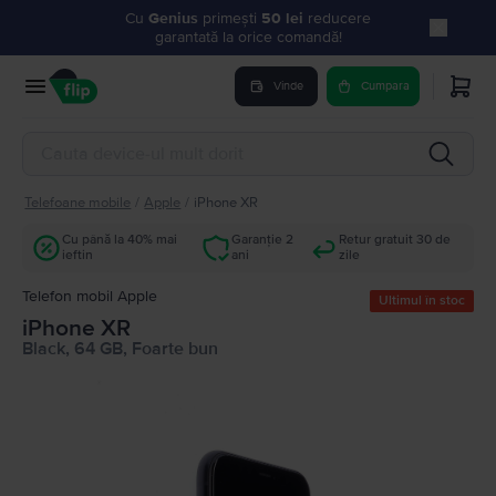
Cu
Genius
primești
50 lei
reducere
garantată la orice comandă!
Vinde
Cumpara
Telefoane mobile
/
Apple
/
iPhone XR
Cu până la 40% mai
Garanție 2
Retur gratuit 30 de
ieftin
ani
zile
Telefon mobil Apple
Ultimul în stoc
iPhone XR
Black, 64 GB, Foarte bun