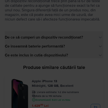
Un dispozitiv recondiționat trece prin până la 67 de teste
de calitate pentru a ajunge să funcționeze exact la fel ca
unul nou. Singura diferență față de un produs nou, din
magazin, este că poate avea mici urme de uzură, dar
niciun defect care să-i afecteze funcționarea impecabilă.
De ce să cumperi un dispozitiv recondiționat?
Ce înseamnă baterie performantă?
Ce este inclus în cutia dispozitivului?
Produse similare căutării tale
Apple iPhone 13
Midnight, 128 GB, Excelent
Livrare estimata:
1-2 zile lucratoare
Rate de la 119 lei/luna
Economisesti 820 Lei vs Nou
99
1.429
Lei