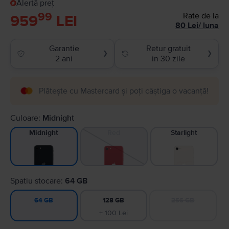
Alertă preț
99
Rate de la
959
LEI
80
Lei
/
luna
Garantie
Retur gratuit
❯
❯
2 ani
in 30 zile
Plătește cu Mastercard și poți câștiga o vacanță!
Culoare:
Midnight
Red
Starlight
Midnight
Spatiu stocare:
64 GB
128 GB
256 GB
64 GB
+ 100 Lei