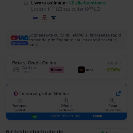
Livrare estimata:
1-2 zile lucratoare
99
99
Locker
:
11
LEI
sau
curier
19
LEI
Logheaza-te cu contul eMAG si finalizeaza rapid
comanda prin finantare sau cu cardul salvat in
cont.
Rate și Credit Online
detalii
Card de
credit
Încearcă gratuit Genius
Transport
Oferte
Retur
gratuit
exclusive
60 de zile
Parte din grupul
67 teste efectuate de