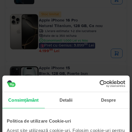
Stoc limitat
Apple iPhone 16 Pro
Natural Titanium, 128 GB, Ca nou
Livrare estimata:
1-2 zile lucratoare
Rate de la 350 lei/luna
Economisesti 1.000 Lei vs Nou
99
Pret cu Genius: 3.899
Lei
99
4.199
Lei
Apple iPhone 15
Black, 128 GB, Foarte bun
Livrare estimata:
1-2 zile lucratoare
Rate de la 193 lei/luna
Economisesti 790 Lei vs Nou
99
Pret cu Genius: 2.219
Lei
99
2.319
Lei
Consimțământ
Detalii
Despre
Politica de utilizare Cookie-uri
Acest site utilizează cookie-uri. Folosim cookie-uri pentru