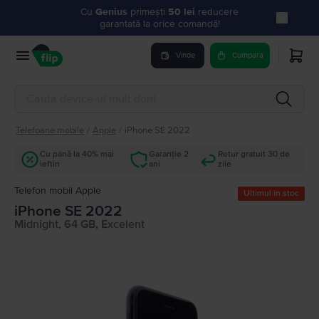
Cu
Genius
primești
50 lei
reducere
garantată la orice comandă!
Vinde
Cumpara
Telefoane mobile
/
Apple
/
iPhone SE 2022
Cu până la 40% mai
Garanție 2
Retur gratuit 30 de
ieftin
ani
zile
Telefon mobil Apple
Ultimul în stoc
iPhone SE 2022
Midnight, 64 GB, Excelent