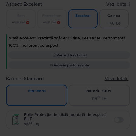
Aspect:
Excelent
Vezi detalii
Bun
Foarte bun
Ca nou
Excelent
Alertă stoc
Alertă stoc
+ 40 Lei
Arată excelent. Prezintă zgârieturi fine, sesizabile. Performanță
100%, indiferent de aspect.
Perfect funcțional
Baterie performanta
Baterie:
Standard
Vezi detalii
Baterie 100%
Standard
99
119
LEI
Folie Protecție de sticlă montată de experții
FLIP
Enable
99
79
LEI