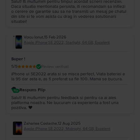
Salut! Iti multumim pentru timpul acordat scrierii recenziei.
Daca situatia mentionata persista, iti recomandam sa initiezi
o cerere de garantie sau sa ne transmiti un mesaj pe chatul
din site si te vom asista cu drag in vederea solutionarii
situatiei!
Voicu Ionut
,
15 Feb 2026
Apple iPhone SE 2022, Starlight, 64 GB, Excelent
Super !
5
/5
Review verificat
iPhone ul SE2022 arata si se misca perfect, Viata bateriei e
la 95 dar asta e, as fi preferat sa fie 100. Mama se bucura.
Raspuns Flip
Salut! Iti multumim pentru feedback si pentru ca ai ales
platforma noastra. Ne bucuram ca experienta a fost una
pozitiva. ❤️
Zahariea Costache
,
12 Aug 2025
Apple iPhone SE 2022, Midnight, 64 GB, Excelent