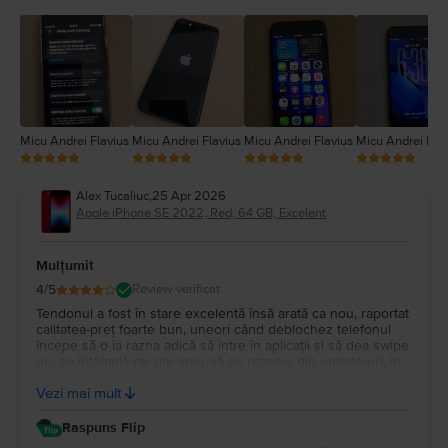
3
2
1
Micu Andrei Flavius
Micu Andrei Flavius
Micu Andrei Flavius
Micu Andrei Flav
Alex Tucaliuc
,
25 Apr 2026
Apple iPhone SE 2022, Red, 64 GB, Excelent
Mulțumit
4
/5
Review verificat
Tendonul a fost în stare excelentă însă arată ca nou, raportat
calitatea-preț foarte bun, uneori când deblochez telefonul
începe să o ia razna adică să intre în aplicații și să dea swipe
uri, se întâmplă rar dar sper să se rezolve din update-uri, în
rest telefonul se mișcă impecabil, bateria standard a venit
Vezi mai mult
100% iar aspectul atrage priviri. Recomand!
Raspuns Flip