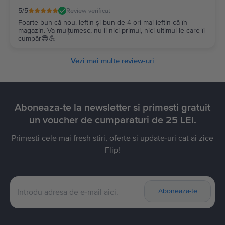
5
/5
Review verificat
Foarte bun că nou. Ieftin și bun de 4 ori mai ieftin că în
magazin. Va mulțumesc, nu ii nici primul, nici ultimul le care îl
cumpăr😎💪
Vezi mai multe review-uri
Aboneaza-te la newsletter si primesti gratuit
un voucher de cumparaturi de 25 LEI.
Primesti cele mai fresh stiri, oferte si update-uri cat ai zice
Flip!
Aboneaza-te