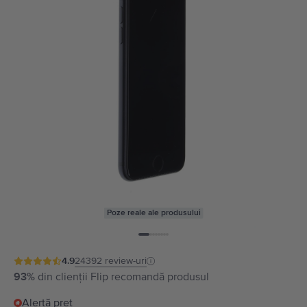
Poze reale ale produsului
4.9
24392
review-uri
93%
din clienții Flip recomandă produsul
Alertă preț