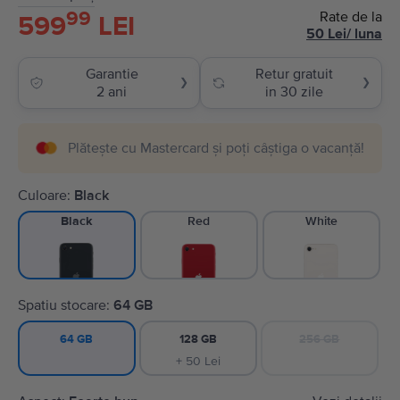
99
Rate de la
599
LEI
50
Lei
/
luna
Garantie
Retur gratuit
❯
❯
2 ani
in 30 zile
Plătește cu Mastercard și poți câștiga o vacanță!
Culoare:
Black
Red
White
Black
Spatiu stocare:
64 GB
128 GB
256 GB
64 GB
+ 50 Lei