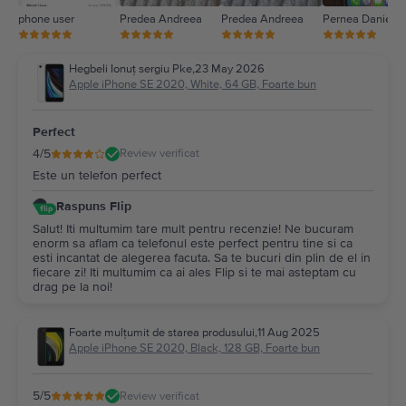
phone user
Predea Andreea
Predea Andreea
Pernea Daniel
Hegbeli Ionuț sergiu Pke
,
23 May 2026
Apple iPhone SE 2020, White, 64 GB, Foarte bun
Perfect
4
/5
Review verificat
Este un telefon perfect
Raspuns Flip
Salut! Iti multumim tare mult pentru recenzie! Ne bucuram
enorm sa aflam ca telefonul este perfect pentru tine si ca
esti incantat de alegerea facuta. Sa te bucuri din plin de el in
fiecare zi! Iti multumim ca ai ales Flip si te mai asteptam cu
drag pe la noi!
Foarte mulțumit de starea produsului
,
11 Aug 2025
Apple iPhone SE 2020, Black, 128 GB, Foarte bun
5
/5
Review verificat