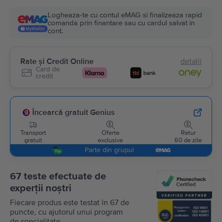
Logheaza-te cu contul eMAG si finalizeaza rapid
comanda prin finantare sau cu cardul salvat in
cont.
Rate și Credit Online
detalii
Card de
credit
Încearcă gratuit Genius
Transport
Oferte
Retur
gratuit
exclusive
60 de zile
Parte din grupul
67 teste efectuate de
experții noștri
Fiecare produs este testat în 67 de
puncte, cu ajutorul unui program
de specialitate.