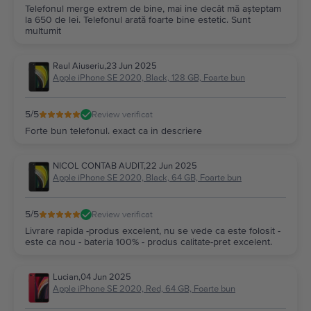
Telefonul merge extrem de bine, mai ine decât mă așteptam
la 650 de lei. Telefonul arată foarte bine estetic. Sunt
multumit
Raul Aiuseriu
,
23 Jun 2025
Apple iPhone SE 2020, Black, 128 GB, Foarte bun
5
/5
Review verificat
Forte bun telefonul. exact ca in descriere
NICOL CONTAB AUDIT
,
22 Jun 2025
Apple iPhone SE 2020, Black, 64 GB, Foarte bun
5
/5
Review verificat
Livrare rapida -produs excelent, nu se vede ca este folosit -
este ca nou - bateria 100% - produs calitate-pret excelent.
Lucian
,
04 Jun 2025
Apple iPhone SE 2020, Red, 64 GB, Foarte bun