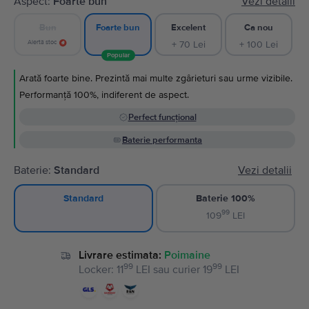
Aspect:
Foarte bun
Vezi detalii
Bun
Excelent
Ca nou
Foarte bun
Alertă stoc
+ 70 Lei
+ 100 Lei
Popular
Arată foarte bine. Prezintă mai multe zgârieturi sau urme vizibile.
Performanță 100%, indiferent de aspect.
Perfect funcțional
Baterie performanta
Baterie:
Standard
Vezi detalii
Baterie 100%
Standard
99
109
LEI
Livrare estimata:
Poimaine
99
99
Locker
:
11
LEI
sau
curier
19
LEI