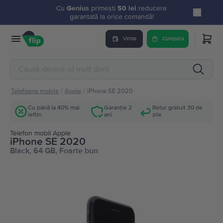
Cu
Genius
primești
50 lei
reducere
garantată la orice comandă!
Vinde
Cumpara
Telefoane mobile
/
Apple
/
iPhone SE 2020
Cu până la 40% mai
Garanție 2
Retur gratuit 30 de
ieftin
ani
zile
Telefon mobil Apple
iPhone SE 2020
Black, 64 GB, Foarte bun