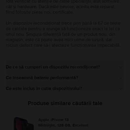
fost verificat cu atenție de către specialiști, atât software,
cât și hardware. Dacă este nevoie, acesta este reparat,
fiind folosite piese noi, certificate.
Un dispozitiv recondiționat trece prin până la 67 de teste
de calitate pentru a ajunge să funcționeze exact la fel ca
unul nou. Singura diferență față de un produs nou, din
magazin, este că poate avea mici urme de uzură, dar
niciun defect care să-i afecteze funcționarea impecabilă.
De ce să cumperi un dispozitiv recondiționat?
Ce înseamnă baterie performantă?
Ce este inclus în cutia dispozitivului?
Produse similare căutării tale
Apple iPhone 13
Midnight, 128 GB, Excelent