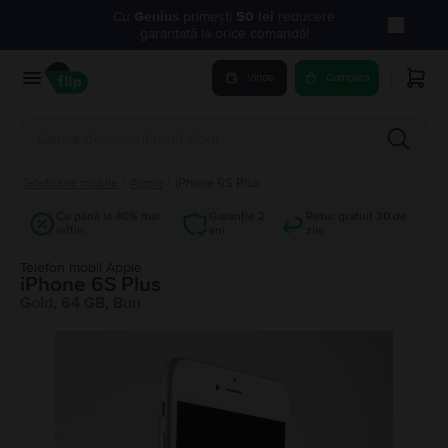
Cu
Genius
primești
50 lei
reducere
garantată la orice comandă!
Vinde
Cumpara
Telefoane mobile
/
Apple
/
iPhone 6S Plus
Cu până la 40% mai
Garanție 2
Retur gratuit 30 de
ieftin
ani
zile
Telefon mobil Apple
iPhone 6S Plus
Gold, 64 GB, Bun