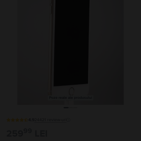
Poze reale ale produsului
4.9
24421
review-uri
99
259
LEI