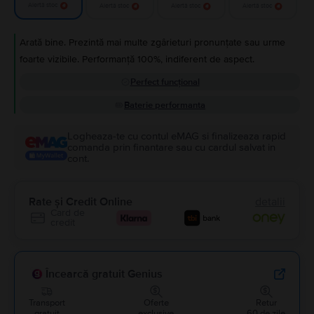
Alertă stoc
Alertă stoc
Alertă stoc
Alertă stoc
Arată bine. Prezintă mai multe zgârieturi pronunțate sau urme
foarte vizibile. Performanță 100%, indiferent de aspect.
Perfect funcțional
Baterie performanta
Logheaza-te cu contul eMAG si finalizeaza rapid
comanda prin finantare sau cu cardul salvat in
cont.
Rate și Credit Online
detalii
Card de
credit
Încearcă gratuit Genius
Transport
Oferte
Retur
gratuit
exclusive
60 de zile