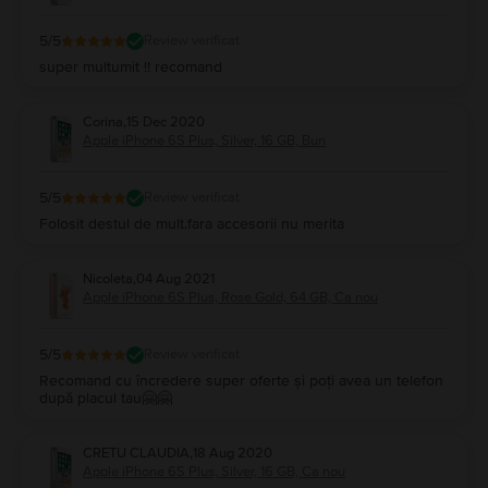
5
/5
Review verificat
super multumit !! recomand
Corina
,
15 Dec 2020
Apple iPhone 6S Plus, Silver, 16 GB, Bun
5
/5
Review verificat
Folosit destul de mult.fara accesorii nu merita
Nicoleta
,
04 Aug 2021
Apple iPhone 6S Plus, Rose Gold, 64 GB, Ca nou
5
/5
Review verificat
Recomand cu încredere super oferte și poți avea un telefon
după placul tau🤗🤗
CRETU CLAUDIA
,
18 Aug 2020
Apple iPhone 6S Plus, Silver, 16 GB, Ca nou