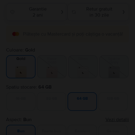
Garantie
Retur gratuit
❯
❯
2 ani
in 30 zile
Plătește cu Mastercard și poți câștiga o vacanță!
Culoare:
Gold
Rose
Silver
Space
Gold
Gold
Grey
Spatiu stocare:
64 GB
16 GB
32 GB
128 GB
64 GB
Aspect:
Bun
Vezi detalii
Foarte bun
Excelent
Ca nou
Bun