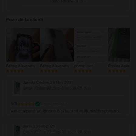
Toate review-urile
5
4
Poze de la clienti
3
2
1
Baltag Alexandru
Baltag Alexandru
phone user
Predea Andreea
Juravle Cristina
,
28 May 2021
Apple iPhone 6S Plus, Silver, 16 GB, Bun
5
/5
Review verificat
Am cumparat un iphone 6 și sunt fff mulțumită!!!recomand....
denis
,
23 Feb 2021
Apple iPhone 6S Plus, Silver, 16 GB, Bun