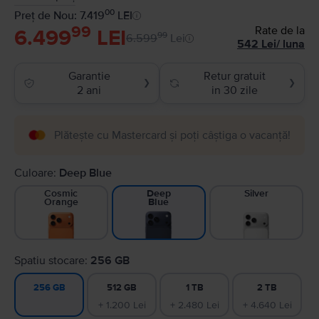
00
Preț de Nou: 7.419
LEI
99
Rate de la
6.499
LEI
99
6.599
Lei
542
Lei
/
luna
Garantie
Retur gratuit
❯
❯
2 ani
in 30 zile
Plătește cu Mastercard și poți câștiga o vacanță!
Culoare:
Deep Blue
Cosmic
Silver
Deep
Orange
Blue
Spatiu stocare:
256 GB
512 GB
1 TB
2 TB
256 GB
+ 1.200 Lei
+ 2.480 Lei
+ 4.640 Lei