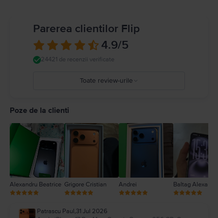
cauza situații periculoase (de exemplu, evitați să ascultați muzică în căști în
timp de mergeți pe bicicletă și evitați scrierea unui mesaj text în timp ce
conduceți mașina). Respectați regulile care interzic sau restricționează
Parerea clientilor Flip
utilizarea dispozitivelor mobile sau a căștilor. Utilizarea de cabluri sau
adaptoare deteriorate sau încărcarea în prezența umezelii poate cauza
4.9
/5
incendii, șocuri electrice, vătămări personale sau daune pentru iPhone sau
alte proprietăți. Detalii complete la
https://support.apple.com/ro-
24421 de recenzii verificate
ro/guide/iphone/iph301fc905/ios
Toate review-urile
5
4
Poze de la clienti
3
2
1
Alexandru Beatrice
Grigore Cristian
Andrei
Baltag Alexandr
Patrascu Paul
,
31 Jul 2026