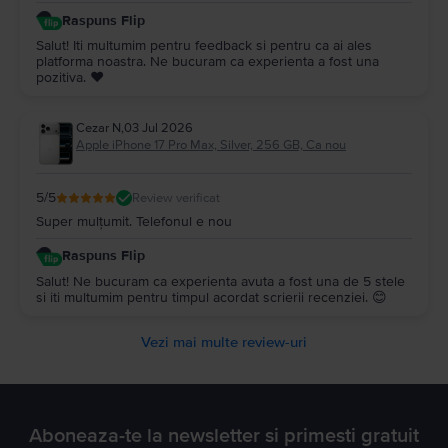
Raspuns Flip
Salut! Iti multumim pentru feedback si pentru ca ai ales
platforma noastra. Ne bucuram ca experienta a fost una
pozitiva. ❤️
Cezar N
,
03 Jul 2026
Apple iPhone 17 Pro Max, Silver, 256 GB, Ca nou
5
/5
Review verificat
Super mulțumit. Telefonul e nou
Raspuns Flip
Salut! Ne bucuram ca experienta avuta a fost una de 5 stele
si iti multumim pentru timpul acordat scrierii recenziei. 😊
Vezi mai multe review-uri
Aboneaza-te la newsletter si primesti gratuit