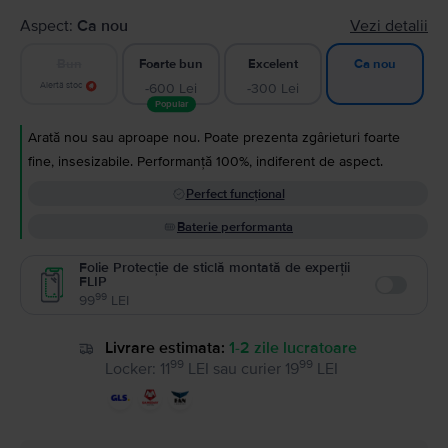
Aspect:
Ca nou
Vezi detalii
Bun
Foarte bun
Excelent
Ca nou
Alertă stoc
-600 Lei
-300 Lei
Popular
Arată nou sau aproape nou. Poate prezenta zgârieturi foarte
fine, insesizabile. Performanță 100%, indiferent de aspect.
Perfect funcțional
Baterie performanta
Folie Protecție de sticlă montată de experții
FLIP
Enable
99
99
LEI
Livrare estimata:
1-2 zile lucratoare
99
99
Locker
:
11
LEI
sau
curier
19
LEI