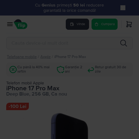
Cu
Genius
primești
50 lei
reducere
garantată la orice comandă!
Vinde
Cumpara
Telefoane mobile
/
Apple
/
iPhone 17 Pro Max
Cu până la 40% mai
Garanție 2
Retur gratuit 30 de
ieftin
ani
zile
Telefon mobil Apple
iPhone 17 Pro Max
Deep Blue, 256 GB, Ca nou
-
100 Lei