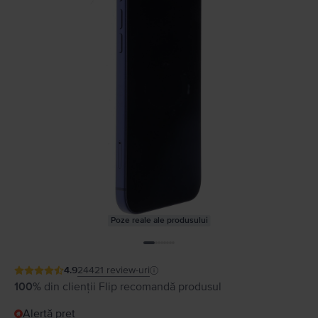
Poze reale ale produsului
4.9
24421
review-uri
100%
din clienții Flip recomandă produsul
Alertă preț