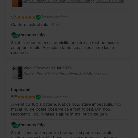
Apple iPhone 17 Pro Max, Cosmic Orange, 256 GB, Ca nou
5
/5
Review verificat
Conform asteptarilor 🤌🏻
Raspuns Flip
Salut! Ne bucuram ca serviciile noastre au fost pe masura
asteptarilor tale. Apreciem faptul ca ai ales sa ne lasi o
recenzie.
Vladut Bazavan
,
10 Jul 2026
Apple iPhone 17 Pro Max, Silver, 256 GB, Ca nou
Impecabil
5
/5
Review verificat
A venit cu 100% baterie, luat ca nou, stare impecabilă, nici
măcar nu se poate observa că a fost folosit. Din nou,
recomand Flip, livrarea a ajuns în mai puțin de 24h.
Raspuns Flip
Salut! Iti multumim pentru feedback si pentru ca ai ales
platforma noastra. Ne bucuram ca experienta a fost una