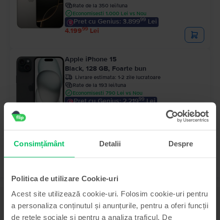
Rate de la 350 lei/luna
Economisesti 1.000 Lei vs Nou
99
Pret cu Genius: 3.899
Lei
99
4.199
Lei
Apple iPhone 15
Black, 128 GB, Foarte bun
Livrare estimata:
1-2 zile lucratoare
Rate de la 193 lei/luna
Economisesti 790 Lei vs Nou
99
Pret cu Genius: 2.219
Lei
99
2.319
Lei
Consimțământ
Detalii
Despre
Politica de utilizare Cookie-uri
Acest site utilizează cookie-uri. Folosim cookie-uri pentru
Descriere
a personaliza conținutul și anunțurile, pentru a oferi funcții
Telefon mobil Apple iPhone 17 Pro Max, Deep Blue, 256 GB, Ca nou
de rețele sociale și pentru a analiza traficul. De