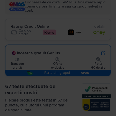
Logheaza-te cu contul eMAG si finalizeaza rapid
comanda prin finantare sau cu cardul salvat in
cont.
Rate și Credit Online
detalii
Card de
credit
Încearcă gratuit Genius
Transport
Oferte
Retur
gratuit
exclusive
60 de zile
Parte din grupul
67 teste efectuate de
experții noștri
Fiecare produs este testat în 67 de
puncte, cu ajutorul unui program
de specialitate.