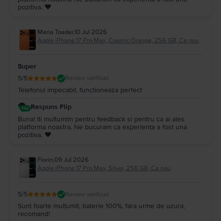
pozitiva. ❤️
Maria Toader
,
10 Jul 2026
Apple iPhone 17 Pro Max, Cosmic Orange, 256 GB, Ca nou
Super
5
/5
Review verificat
Telefonul impecabil, functioneaza perfect
Raspuns Flip
Buna! Iti multumim pentru feedback si pentru ca ai ales
platforma noastra. Ne bucuram ca experienta a fost una
pozitiva. ❤️
Florin
,
09 Jul 2026
Apple iPhone 17 Pro Max, Silver, 256 GB, Ca nou
5
/5
Review verificat
Sunt foarte mulțumit, baterie 100%, fara urme de uzura,
recomand!