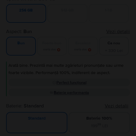
512 GB
1 TB
256 GB
Aspect:
Bun
Vezi detalii
Foarte bun
Excelent
Ca nou
Bun
Alertă stoc
Alertă stoc
+ 330 Lei
Arată bine. Prezintă mai multe zgârieturi pronunțate sau urme
foarte vizibile. Performanță 100%, indiferent de aspect.
Perfect funcțional
Baterie performanta
Baterie:
Standard
Vezi detalii
Baterie 100%
Standard
99
199
LEI