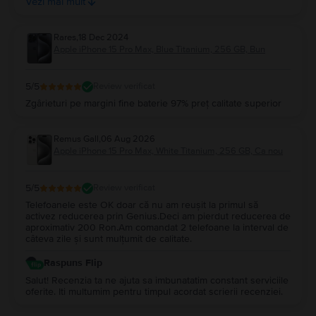
Vezi mai mult
pe website-ul lor. Prețul mi se pare unul corect și
performanța este pe măsură. Apreciez enorm colaborarea și
păstrăm legătura pe viitor! Se pare că acele recenzii
Rares
,
18 Dec 2024
negative nu sunt justificate din punctul meu de vedere.
Apple iPhone 15 Pro Max, Blue Titanium, 256 GB, Bun
Mulțumesc Flip!
5
/5
Review verificat
Zgârieturi pe margini fine baterie 97% preț calitate superior
Remus Gall
,
06 Aug 2026
Apple iPhone 15 Pro Max, White Titanium, 256 GB, Ca nou
5
/5
Review verificat
Telefoanele este OK doar că nu am reușit la primul să
activez reducerea prin Genius.Deci am pierdut reducerea de
aproximativ 200 Ron.Am comandat 2 telefoane la interval de
câteva zile și sunt mulțumit de calitate.
Raspuns Flip
Salut! Recenzia ta ne ajuta sa imbunatatim constant serviciile
oferite. Iti multumim pentru timpul acordat scrierii recenziei.