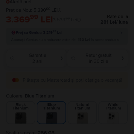
Alertă preț
00
Preț de Nou: 5.330
LEI
99
Rate de la
3.369
LEI
99
3.539
Lei
281
Lei
/
luna
99
Preț cu Genius: 3.219
Lei
Abonații Genius au o reducere extra de
-150 Lei
la acest produs si plătesc
Garantie
Retur gratuit
❯
❯
2 ani
in 30 zile
Plătește cu Mastercard și poți câștiga o vacanță!
Culoare:
Blue Titanium
Black
Natural
White
Blue
Titanium
Titanium
Titanium
Titanium
Spatiu stocare:
256 GB