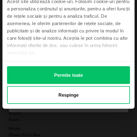
Acest site utilizează cookie-uri. Folosim cookie-uri pentru
a personaliza conținutul și anunțurile, pentru a oferi funcții
de rețele sociale și pentru a analiza traficul. De
asemenea, le oferim partenerilor de rețele sociale, de
Abonează-te și câștigă!
publicitate și de analize informații cu privire la modul în
care folosiți site-ul nostru. Aceștia le pot combina cu alte
Device-ul mult dorit poate fi al tău cu un pic
informații oferite de dvs. sau culese în urma folosirii
Descriere
de noroc.
serviciilor lor.
Telefon mobil Apple iPhone 15 Pro Max, Blue Titanium, 256 GB, Bun
-
Vezi mai mult
Permite toate
Informatii conformitate produs
Mă simt norocos
Respinge
Informatii siguranta produs
Specificații
Nu, mulțumesc
Brand
Informatii producator
Apple
Model
Informatii persoana responsabila
iPhone 15 Pro Max