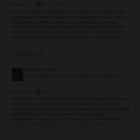
3
/5
Review verificat
La prima impresie am avut un șoc. Curierul a aruncat peste
gard pachetul! Iar afară erau 40 de grade. Motivul lui era “nu
ați răspuns la telefon“. Noroc ca eram acasă și am ieșit
imediat! Când am deschis pachetul am observat ca ecranul
telefonului e zgâriat sub folia de protecție! Eu am crezut ca
bun înseamnă ca are zgârieturi oriunde nu pe ecran! Am
trecut peste șoc și am început instalarea, care bineînțeles că
a mers prost de la început. În rest totul e OK! Sper! Ca nu am
terminat conexiunea la toate conturile și mașina. Totuși
Vezi mai mult
recomand pentru ca nu e primul telefon luat de la ei! A durat
cam mult până am primit telefonul dar poate am fost eu prea
nerăbdător!
Dragoș
,
17 Feb 2025
Apple iPhone 15 Pro Max, Blue Titanium, 256 GB, Bun
5
/5
Review verificat
Inițial nu am vrut să cumpăr de pe Flip din cauza recenziilor
negative și a experiențelor neplăcute, însă tare mi-a fost
surprinderea când băieții mi-au pus baterie nouă contra cost,
serializată, ca din fabrică. Starea produsului este
mulțumitoare după mine și pe deasupra nu m-am așteptat
să-mi ajungă produsul în 2 zile, chiar s-au mișcat rapid.
Ambalajul foarte prietenos, plăcut la vedere, unde sunt
incluse stickere (ce tare!) iar telefonul este fix în condiția pe
care au menționat-o, chiar și pozele vorbesc de la sine de