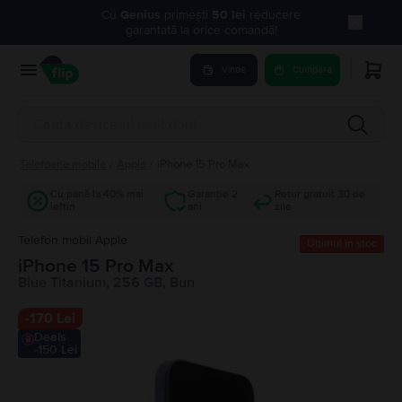
Cu
Genius
primești
50 lei
reducere
garantată la orice comandă!
Vinde
Cumpara
Telefoane mobile
/
Apple
/
iPhone 15 Pro Max
Cu până la 40% mai
Garanție 2
Retur gratuit 30 de
ieftin
ani
zile
Telefon mobil Apple
Ultimul în stoc
iPhone 15 Pro Max
Blue Titanium, 256 GB, Bun
-
170 Lei
Deals
-150 Lei