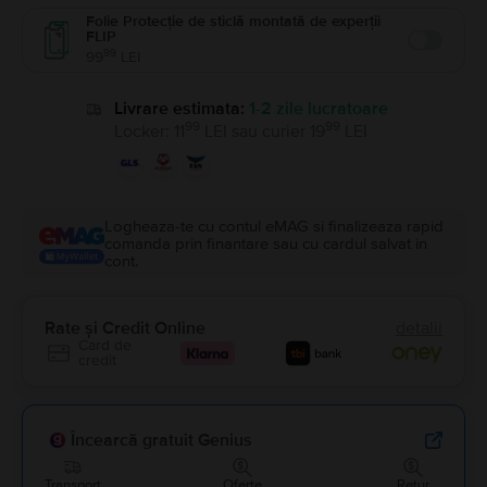
Folie Protecție de sticlă montată de experții
FLIP
Enable
99
99
LEI
Livrare estimata:
1-2 zile lucratoare
99
99
Locker
:
11
LEI
sau
curier
19
LEI
Logheaza-te cu contul eMAG si finalizeaza rapid
comanda prin finantare sau cu cardul salvat in
cont.
Rate și Credit Online
detalii
Card de
credit
Încearcă gratuit Genius
Transport
Oferte
Retur