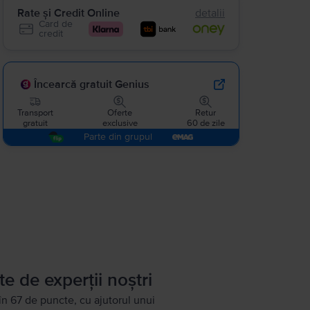
Rate și Credit Online
detalii
Card de
credit
Încearcă gratuit Genius
Transport
Oferte
Retur
gratuit
exclusive
60 de zile
Parte din grupul
te de experții noștri
în 67 de puncte, cu ajutorul unui