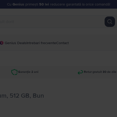
Cu
Genius
primești
50 lei
reducere garantată la orice comandă!
Genius Deals
Intrebari frecvente
Contact
Garanție 2 ani
Retur gratuit 30 de zile
ium, 512 GB, Bun