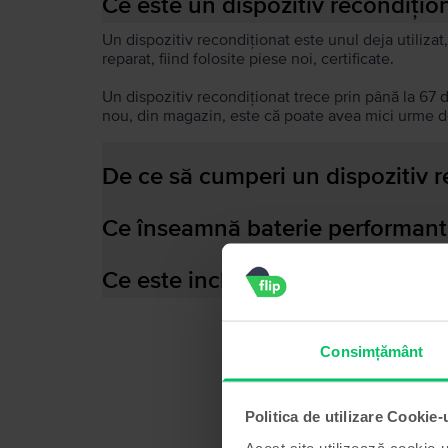
Ce este un dispozitiv recondițio
Un dispozitiv recondiționat este unul deja utilizat,
reparat, fiind folosite piese noi, certificate.
Un dispozitiv recondiționat trece prin până la 67 
nou, din magazin, este că poate avea mici urme de
De ce să cumperi un dispozitiv 
Ce înseamnă baterie performant
Ce este inclus în cutia dispozitiv
Consimțământ
Politica de utilizare Cookie-
Acest site utilizează cookie-u