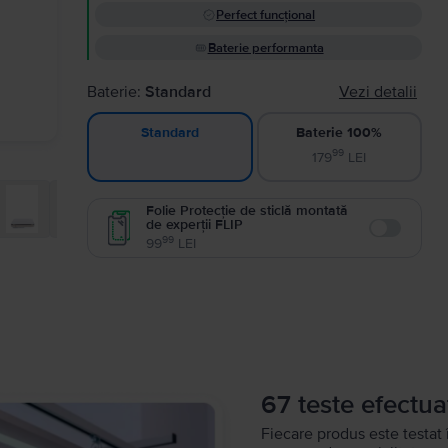
Perfect funcțional
Baterie performanta
Baterie:
Standard
Vezi detalii
Baterie 100%
Standard
99
179
LEI
Folie Protecție de sticlă montată
de experții FLIP
Enable
99
99
LEI
67 teste efectua
Fiecare produs este testat 