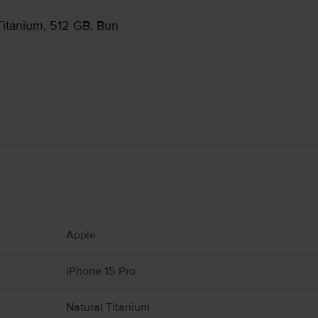
Titanium, 512 GB, Bun
Informatii producator
 produs.
Apple
l, sticlă și plastic și include componente electronice sensibile. iPhone-ul și bateria 
 iPhone cu ecranul crăpat, deoarece poate cauza vătămări. Dacă vă îngrijorează zgâri
poate distrage atenția și poate cauza situații periculoase (de exemplu, evitați să ascu
iPhone 15 Pro
regulile care interzic sau restricționează utilizarea dispozitivelor mobile sau a căști
ctrice, vătămări personale sau daune pentru iPhone sau alte proprietăți. Detalii comp
Natural Titanium