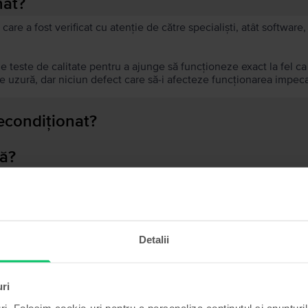
nat?
 care a fost verificat cu atenție de către specialiști, atât softwar
de teste de calitate pentru a ajunge să funcționeze exact la fel c
 uzură, dar niciun defect care să-i afecteze funcționarea impeca
recondiționat?
ă?
ului?
Detalii
Produse similare căutării tale
uri
ri. Folosim cookie-uri pentru a personaliza conținutul și anunțurile