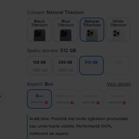
Culoare:
Natural Titanium
Black
Blue
White
Natural
Titanium
Titanium
Titanium
Titanium
Spatiu stocare:
512 GB
128 GB
256 GB
1 TB
512 GB
-260 Lei
-200 Lei
Aspect:
Bun
Vezi detalii
Foarte bun
Excelent
Ca nou
Bun
Alertă stoc
Alertă stoc
Alertă stoc
Alertă stoc
Arată bine. Prezintă mai multe zgârieturi pronunțate
sau urme foarte vizibile. Performanță 100%,
indiferent de aspect.