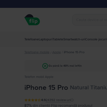
Telefoane
Laptopuri
Tablete
Smartwatch-uri
Console jocuri
Telefoane mobile
Apple
/
iPhone 15 Pro
/
Cu până la 40% mai ieftin
Telefon mobil Apple
iPhone 15 Pro
Natural Titan
4.9
24392
review-uri
87%
din clienții Flip recomandă produsul