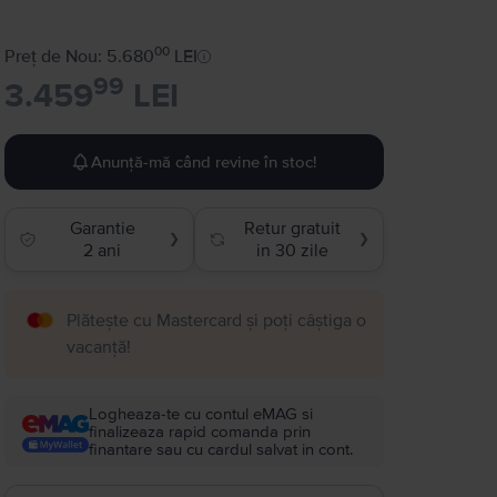
00
Preț de Nou: 5.680
LEI
99
3.459
LEI
Anunță-mă când revine în stoc!
Garantie
Retur gratuit
❯
❯
2 ani
in 30 zile
Plătește cu Mastercard și poți câștiga o
vacanță!
Logheaza-te cu contul eMAG si
finalizeaza rapid comanda prin
finantare sau cu cardul salvat in cont.