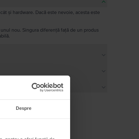
e, cât și hardware. Dacă este nevoie, acesta este
a unul nou. Singura diferență față de un produs
bilă.
Despre
, pentru a oferi funcții de