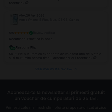
recenziei. 😊
Alex
,
26 Apr 2026
Apple iPhone 15 Plus, Blue, 128 GB, Ca nou
5
/5
Review verificat
Recomand! Exact ca in poze.
Raspuns Flip
Salut! Ne bucuram ca experienta avuta a fost una de 5 stele
si iti multumim pentru timpul acordat scrierii recenziei. 😊
Vezi mai multe review-uri
Aboneaza-te la newsletter si primesti gratuit
un voucher de cumparaturi de 25 LEI.
Primesti cele mai fresh stiri, oferte si update-uri cat ai zice