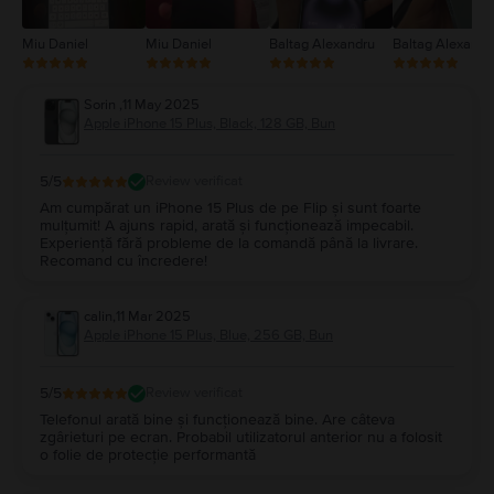
Miu Daniel
Miu Daniel
Baltag Alexandru
Baltag Alexandr
Sorin
,
11 May 2025
Apple iPhone 15 Plus, Black, 128 GB, Bun
5
/5
Review verificat
Am cumpărat un iPhone 15 Plus de pe Flip și sunt foarte
mulțumit! A ajuns rapid, arată și funcționează impecabil.
Experiență fără probleme de la comandă până la livrare.
Recomand cu încredere!
calin
,
11 Mar 2025
Apple iPhone 15 Plus, Blue, 256 GB, Bun
5
/5
Review verificat
Telefonul arată bine și funcționează bine. Are câteva
zgârieturi pe ecran. Probabil utilizatorul anterior nu a folosit
o folie de protecție performantă