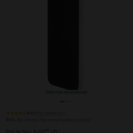
Poze reale ale produsului
4.9
24412
review-uri
90%
din clienții Flip recomandă produsul
00
Preț de Nou: 4.220
LEI