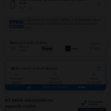
FLIP
Enable
99
99
LEI
Logheaza-te cu contul eMAG si finalizeaza rapid
comanda prin finantare sau cu cardul salvat in
cont.
Rate și Credit Online
detalii
Card de
credit
Încearcă gratuit Genius
Transport
Oferte
Retur
gratuit
exclusive
60 de zile
Parte din grupul
67 teste efectuate de
experții noștri