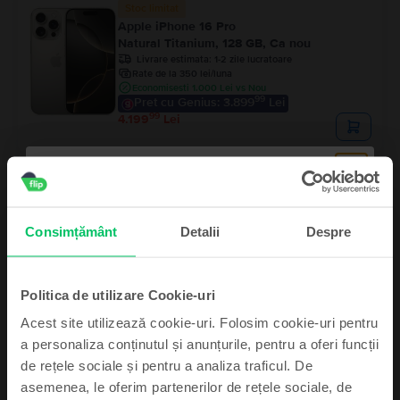
Stoc limitat
Apple iPhone 16 Pro
Natural Titanium, 128 GB, Ca nou
Livrare estimata:
1-2 zile lucratoare
Rate de la 350 lei/luna
Economisesti 1.000 Lei vs Nou
99
Pret cu Genius: 3.899
Lei
99
4.199
Lei
Ultimele 4 in stoc
Apple iPhone 15
Black, 128 GB, Foarte bun
Livrare estimata:
1-2 zile lucratoare
Consimțământ
Detalii
Despre
Rate de la 193 lei/luna
Economisesti 790 Lei vs Nou
99
Pret cu Genius: 2.219
Lei
99
2.319
Lei
Politica de utilizare Cookie-uri
Acest site utilizează cookie-uri. Folosim cookie-uri pentru
a personaliza conținutul și anunțurile, pentru a oferi funcții
de rețele sociale și pentru a analiza traficul. De
asemenea, le oferim partenerilor de rețele sociale, de