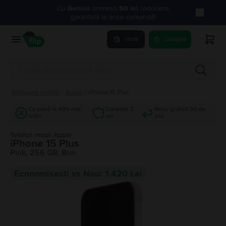
Cu
Genius
primești
50 lei
reducere
garantată la orice comandă!
Vinde
Cumpara
Telefoane mobile
/
Apple
/
iPhone 15 Plus
Cu până la 40% mai
Garanție 2
Retur gratuit 30 de
ieftin
ani
zile
Telefon mobil Apple
iPhone 15 Plus
Pink, 256 GB, Bun
Economisesti vs Nou: 1.420 Lei