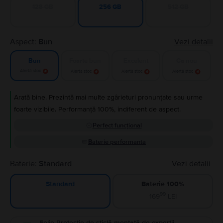
128 GB
512 GB
256 GB
Aspect:
Bun
Vezi detalii
Foarte bun
Excelent
Ca nou
Bun
Alertă stoc
Alertă stoc
Alertă stoc
Alertă stoc
Arată bine. Prezintă mai multe zgârieturi pronunțate sau urme
foarte vizibile. Performanță 100%, indiferent de aspect.
Perfect funcțional
Baterie performanta
Baterie:
Standard
Vezi detalii
Baterie 100%
Standard
99
169
LEI
Folie Protecție de sticlă montată de experții