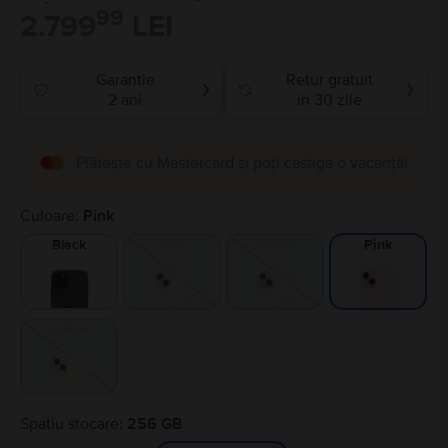
99
2.799
LEI
Garantie
Retur gratuit
❯
❯
2 ani
in 30 zile
Plătește cu Mastercard și poți câștiga o vacanță!
Culoare:
Pink
Black
Blue
Green
Pink
Yellow
Spatiu stocare:
256 GB