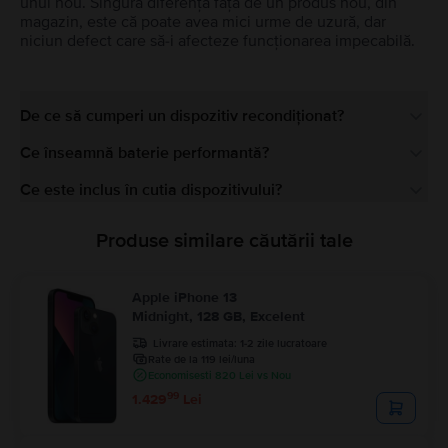
unul nou. Singura diferență față de un produs nou, din
magazin, este că poate avea mici urme de uzură, dar
niciun defect care să-i afecteze funcționarea impecabilă.
De ce să cumperi un dispozitiv recondiționat?
Ce înseamnă baterie performantă?
Ce este inclus în cutia dispozitivului?
Produse similare căutării tale
Apple iPhone 13
Midnight, 128 GB, Excelent
Livrare estimata:
1-2 zile lucratoare
Rate de la 119 lei/luna
Economisesti 820 Lei vs Nou
99
1.429
Lei