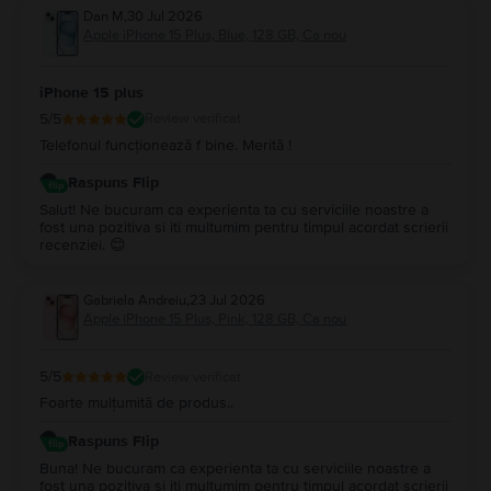
Dan M
,
30 Jul 2026
Apple iPhone 15 Plus, Blue, 128 GB, Ca nou
iPhone 15 plus
5
/5
Review verificat
Telefonul funcționează f bine. Merită !
Raspuns Flip
Salut! Ne bucuram ca experienta ta cu serviciile noastre a
fost una pozitiva si iti multumim pentru timpul acordat scrierii
recenziei. 😊
Gabriela Andreiu
,
23 Jul 2026
Apple iPhone 15 Plus, Pink, 128 GB, Ca nou
5
/5
Review verificat
Foarte mulțumită de produs..
Raspuns Flip
Buna! Ne bucuram ca experienta ta cu serviciile noastre a
fost una pozitiva si iti multumim pentru timpul acordat scrierii