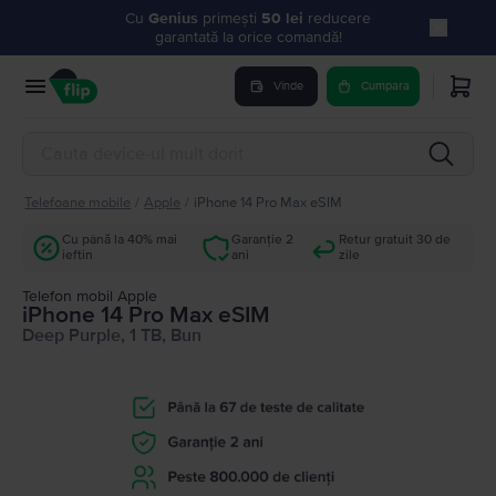
Cu
Genius
primești
50 lei
reducere
garantată la orice comandă!
Vinde
Cumpara
Telefoane mobile
/
Apple
/
iPhone 14 Pro Max eSIM
Cu până la 40% mai
Garanție 2
Retur gratuit 30 de
ieftin
ani
zile
Telefon mobil Apple
iPhone 14 Pro Max eSIM
Deep Purple, 1 TB, Bun