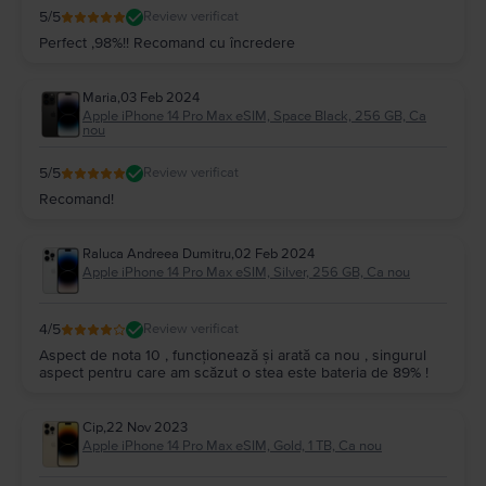
5
/5
Review verificat
Perfect ,98%!! Recomand cu încredere
Maria
,
03 Feb 2024
Apple iPhone 14 Pro Max eSIM, Space Black, 256 GB, Ca
nou
5
/5
Review verificat
Recomand!
Raluca Andreea Dumitru
,
02 Feb 2024
Apple iPhone 14 Pro Max eSIM, Silver, 256 GB, Ca nou
4
/5
Review verificat
Aspect de nota 10 , funcționează și arată ca nou , singurul
aspect pentru care am scăzut o stea este bateria de 89% !
Cip
,
22 Nov 2023
Apple iPhone 14 Pro Max eSIM, Gold, 1 TB, Ca nou