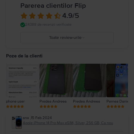
conduceți mașina). Respectați regulile care interzic sau restricționează
Parerea clientilor Flip
utilizarea dispozitivelor mobile sau a căștilor. Utilizarea de cabluri sau
adaptoare deteriorate sau încărcarea în prezența umezelii poate cauza
4.9
/5
incendii, șocuri electrice, vătămări personale sau daune pentru iPhone sau
alte proprietăți. Detalii complete la
https://support.apple.com/ro-
24388 de recenzii verificate
ro/guide/iphone/iph301fc905/ios
Toate review-urile
5
4
Poze de la clienti
3
2
1
phone user
Predea Andreea
Predea Andreea
Pernea Daniel
ana
,
15 Feb 2024
Apple iPhone 14 Pro Max eSIM, Silver, 256 GB, Ca nou