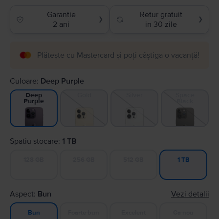
Garantie
Retur gratuit
❯
❯
2 ani
in 30 zile
Plătește cu Mastercard și poți câștiga o vacanță!
Culoare:
Deep Purple
Gold
Silver
Space
Deep
Black
Purple
Spatiu stocare:
1 TB
128 GB
256 GB
512 GB
1 TB
Aspect:
Bun
Vezi detalii
Foarte bun
Excelent
Ca nou
Bun