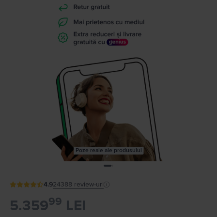
Poze reale ale produsului
4.9
24388
review-uri
99
5.359
LEI