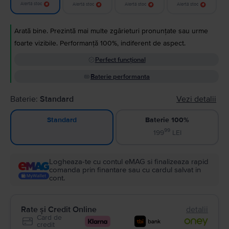
Alertă stoc
Alertă stoc
Alertă stoc
Alertă stoc
Arată bine. Prezintă mai multe zgârieturi pronunțate sau urme
foarte vizibile. Performanță 100%, indiferent de aspect.
Perfect funcțional
Baterie performanta
Baterie:
Standard
Vezi detalii
Baterie 100%
Standard
99
199
LEI
Logheaza-te cu contul eMAG si finalizeaza rapid
comanda prin finantare sau cu cardul salvat in
cont.
Rate și Credit Online
detalii
Card de
credit