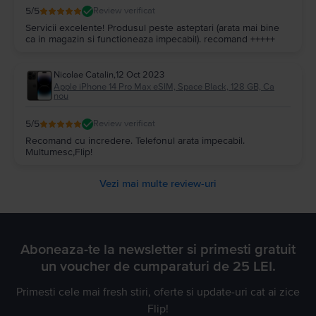
5
/5
Review verificat
Servicii excelente! Produsul peste asteptari (arata mai bine
ca in magazin si functioneaza impecabil). recomand +++++
Nicolae Catalin
,
12 Oct 2023
Apple iPhone 14 Pro Max eSIM, Space Black, 128 GB, Ca
nou
5
/5
Review verificat
Recomand cu incredere. Telefonul arata impecabil.
Multumesc,Flip!
Vezi mai multe review-uri
Aboneaza-te la newsletter si primesti gratuit
un voucher de cumparaturi de 25 LEI.
Primesti cele mai fresh stiri, oferte si update-uri cat ai zice
Flip!