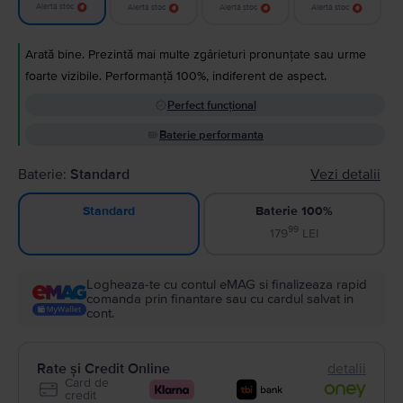
Alertă stoc
Alertă stoc
Alertă stoc
Alertă stoc
Arată bine. Prezintă mai multe zgârieturi pronunțate sau urme
foarte vizibile. Performanță 100%, indiferent de aspect.
Perfect funcțional
Baterie performanta
Baterie:
Standard
Vezi detalii
Baterie 100%
Standard
99
179
LEI
Logheaza-te cu contul eMAG si finalizeaza rapid
comanda prin finantare sau cu cardul salvat in
cont.
Rate și Credit Online
detalii
Card de
credit