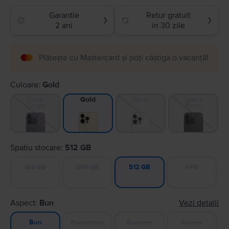
Garantie
Retur gratuit
❯
❯
2 ani
in 30 zile
Plătește cu Mastercard și poți câștiga o vacanță!
Culoare:
Gold
Deep
Silver
Space
Gold
Purple
Black
Spatiu stocare:
512 GB
128 GB
256 GB
1 TB
512 GB
Aspect:
Bun
Vezi detalii
Foarte bun
Excelent
Ca nou
Bun