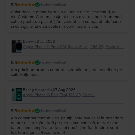
5
/5
Review verificat
Chiar daca la prima livrare, s-au facut niste incurcaturi, cei
din CustomerCare m-au ajutat cu rezolvarea lor, intr-un mod
cat se poate de placut :) Am vandut, am cumparat telefoane
si cu siguranta o sa apelez in continuare la voi.
Dan H
,
23 Jul 2023
Apple iPhone 14 Pro eSIM, Space Black, 256 GB, Foarte bun
5
/5
Review verificat
Am primit un produs conform așteptărilor și descrierii de pe
sait. Mulțumesc!
Baltag Alexandru
,
07 Aug 2026
Apple iPhone 16 Plus, Teal, 128 GB, Ca nou
5
/5
Review verificat
Am comandat telefonul de pe flip, este așa ca și în descriere,
nu are nici o zgârietură pe ecran sau carcasă, merge bine,
bateria am cumpărat o de la ei nouă, ține foarte bine, sunt
foarte mulțumit! Recomand!!!!!