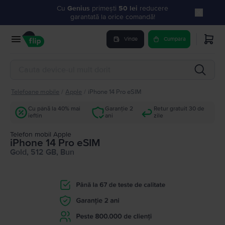
Cu
Genius
primești
50 lei
reducere
garantată la orice comandă!
Vinde
Cumpara
Telefoane mobile
/
Apple
/
iPhone 14 Pro eSIM
Cu până la 40% mai
Garanție 2
Retur gratuit 30 de
ieftin
ani
zile
Telefon mobil Apple
iPhone 14 Pro eSIM
Gold, 512 GB, Bun