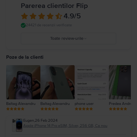
conduceți mașina). Respectați regulile care interzic sau restricționează
Parerea clientilor Flip
utilizarea dispozitivelor mobile sau a căștilor. Utilizarea de cabluri sau
adaptoare deteriorate sau încărcarea în prezența umezelii poate cauza
4.9
/5
incendii, șocuri electrice, vătămări personale sau daune pentru iPhone sau
alte proprietăți. Detalii complete la
https://support.apple.com/ro-
24421 de recenzii verificate
ro/guide/iphone/iph301fc905/ios
Toate review-urile
5
4
Poze de la clienti
3
2
1
Baltag Alexandru
Baltag Alexandru
phone user
Predea Andreea
Eugen
,
26 Feb 2024
Apple iPhone 14 Pro eSIM, Silver, 256 GB, Ca nou