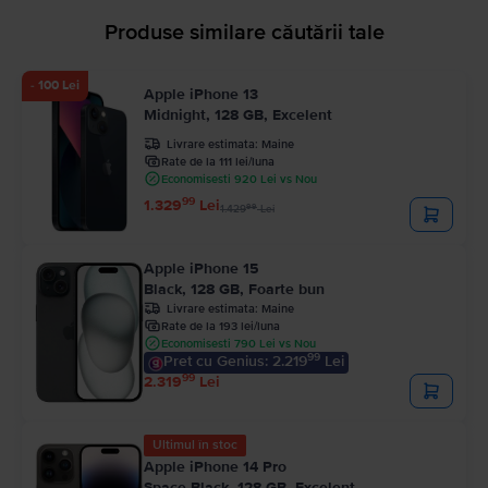
Produse similare căutării tale
- 100 Lei
Apple iPhone 13
Midnight, 128 GB, Excelent
Livrare estimata:
Maine
Rate de la 111 lei/luna
Economisesti 920 Lei vs Nou
99
1.329
Lei
99
1.429
Lei
Apple iPhone 15
Black, 128 GB, Foarte bun
Livrare estimata:
Maine
Rate de la 193 lei/luna
Economisesti 790 Lei vs Nou
99
Pret cu Genius: 2.219
Lei
99
2.319
Lei
Ultimul în stoc
Apple iPhone 14 Pro
Space Black, 128 GB, Excelent