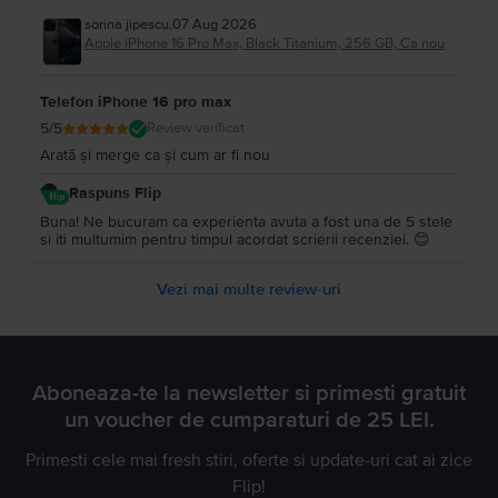
sorina jipescu
,
07 Aug 2026
Apple iPhone 16 Pro Max, Black Titanium, 256 GB, Ca nou
Telefon iPhone 16 pro max
5
/5
Review verificat
Arată și merge ca și cum ar fi nou
Raspuns Flip
Buna! Ne bucuram ca experienta avuta a fost una de 5 stele
si iti multumim pentru timpul acordat scrierii recenziei. 😊
Vezi mai multe review-uri
Aboneaza-te la newsletter si primesti gratuit
un voucher de cumparaturi de 25 LEI.
Primesti cele mai fresh stiri, oferte si update-uri cat ai zice
Flip!