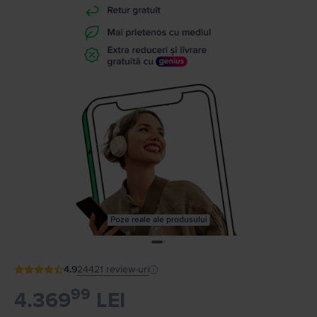
Poze reale ale produsului
4.9
24421
review-uri
99
4.369
LEI