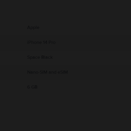
 produs.
Apple
l, sticlă și plastic și include componente electronice sensibile. iPhone-ul și bateria 
 iPhone cu ecranul crăpat, deoarece poate cauza vătămări. Dacă vă îngrijorează zgâri
poate distrage atenția și poate cauza situații periculoase (de exemplu, evitați să ascu
iPhone 14 Pro
regulile care interzic sau restricționează utilizarea dispozitivelor mobile sau a căști
ctrice, vătămări personale sau daune pentru iPhone sau alte proprietăți. Detalii comp
Space Black
Nano-SIM and eSIM
6 GB