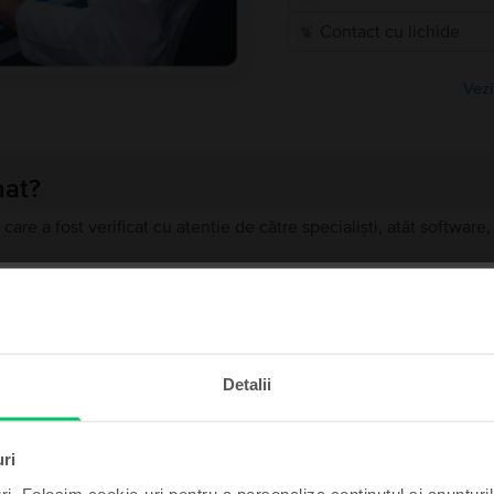
Contact cu lichide
Vezi
nat?
 care a fost verificat cu atenție de către specialiști, atât softwar
de teste de calitate pentru a ajunge să funcționeze exact la fel c
 uzură, dar niciun defect care să-i afecteze funcționarea impeca
te și câștigă!
recondiționat?
Detalii
t poate fi al tău cu un pic
ă?
de noroc.
uri
ului?
ri. Folosim cookie-uri pentru a personaliza conținutul și anunțurile