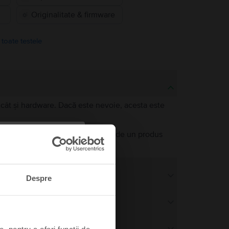
Originalitate & firmware
 toate testele
e, cât și hardware. Dacă este nevoie, acesta este
a unul nou. Singura diferență față de un produs
bilă.
Despre
, pentru a oferi funcții de