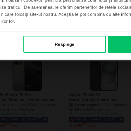
liza traficul. De asemenea, le oferim partenerilor de rețele sociale
în care folosiți site-ul nostru. Aceștia le pot combina cu alte info
ilor lor.
imt norocos
Produse similare căutării tale
, mulțumesc
Respinge
Stoc limitat
le iPhone 16 Pro
Apple iPhone 15
ural Titanium, 128 GB, Ca nou
Black, 128 GB, Foarte bun
Livrare estimata:
1-2 zile lucratoare
Livrare estimata:
1-2 zile lucratoar
ate de la 350 lei/luna
Rate de la 193 lei/luna
conomisesti 1.000 Lei vs Nou
Economisesti 790 Lei vs Nou
99
99
ret cu Genius: 3.899
Lei
Pret cu Genius: 2.219
Lei
99
99
99
Lei
2.319
Lei