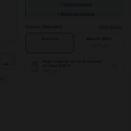
Perfect funcțional
Baterie performanta
Baterie:
Standard
Vezi detalii
Baterie 100%
Standard
99
179
LEI
Folie Protecție de sticlă montată
de experții FLIP
Enable
99
99
LEI
ri.