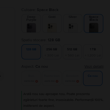
Culoare:
Space Black
Deep
Gold
Silver
Space
Purple
Black
Spatiu stocare:
128 GB
256 GB
512 GB
1 TB
128 GB
+ 300 Lei
+ 560 Lei
+ 1.200 Lei
Aspect:
Ca nou
Vezi detalii
Bun
Foarte bun
Excelent
Ca nou
Alertă stoc
Alertă stoc
Alertă stoc
Arată nou sau aproape nou. Poate prezenta
zgârieturi foarte fine, insesizabile. Performanță 100%,
indiferent de aspect.