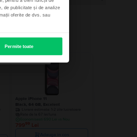
, de publicitate și de analize
rmații oferite de dvs. sau
Permite toate
Apple iPhone 11
Black, 64 GB, Excelent
e
Livrare estimata:
1-2 zile lucratoare
Rate de la 67 lei/luna
Economisesti 690 Lei vs Nou
99
799
Lei
Adauga in cos