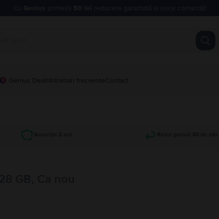
Cu
Genius
primești
50 lei
reducere garantată la orice comandă!
Genius Deals
Intrebari frecvente
Contact
Garanție 2 ani
Retur gratuit 30 de zile
128 GB, Ca nou