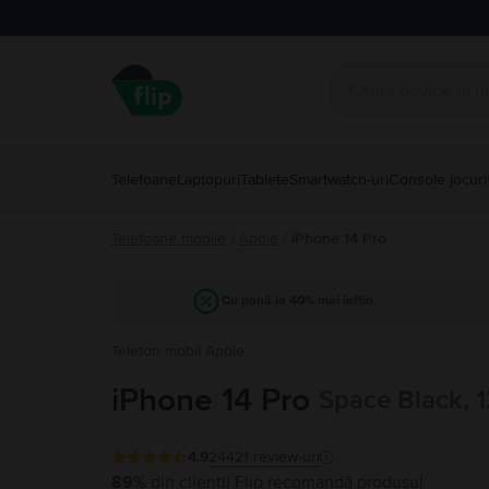
Telefoane
Laptopuri
Tablete
Smartwatch-uri
Console jocuri
Telefoane mobile
Apple
/
iPhone 14 Pro
/
Cu până la 40% mai ieftin
Telefon mobil Apple
iPhone 14 Pro
Space Black, 
4.9
24421
review-uri
89%
din clienții Flip recomandă produsul