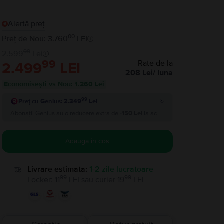
Alertă preț
00
Preț de Nou: 3.760
LEI
99
2.599
Lei
99
Rate de la
2.499
LEI
208
Lei
/
luna
Economisești vs Nou
:
1.260 Lei
99
Preț cu Genius: 2.349
Lei
Abonații Genius au o reducere extra de
-150 Lei
la acest produs si plătesc
2.
Adauga in cos
Livrare estimata:
1-2 zile lucratoare
99
99
Locker
:
11
LEI
sau
curier
19
LEI