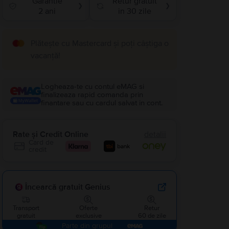
Garantie
Retur gratuit
❯
❯
2 ani
in 30 zile
Plătește cu Mastercard și poți câștiga o
vacanță!
Logheaza-te cu contul eMAG si
finalizeaza rapid comanda prin
finantare sau cu cardul salvat in cont.
Rate și Credit Online
detalii
Card de
credit
Încearcă gratuit Genius
Transport
Oferte
Retur
gratuit
exclusive
60 de zile
Parte din grupul