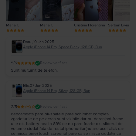
Maria C
Maria C
Cristina Florentina
Șerban Liviu
Doru
,
10 Jan 2025
Apple iPhone 14 Pro, Space Black, 128 GB, Bun
5
/5
Review verificat
Sunt mulțumit de telefon.
Elis
,
07 Jan 2025
Apple iPhone 14 Pro, Silver, 128 GB, Bun
2
/5
Review verificat
deocamdata pare ok-spatele pare schimbat complet-
zgarieturile de pe ecran sunt vizibile dar nu deranjant-frame
ul e ok- battery health 89% ce nu pare foarte ok- sliderul de
volum e ciudat fata de restul iphonurilor(nu are acel click dar
se misca bine) touch screenul pare ca se misca ciudat(inca