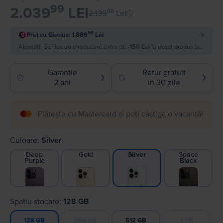
99
2.039
LEI
99
2.139
Lei
99
Preț cu Genius: 1.889
Lei
Abonații Genius au o reducere extra de
-150 Lei
la acest produs si plătesc
Garantie
Retur gratuit
❯
❯
2 ani
in 30 zile
Plătește cu Mastercard și poți câștiga o vacanță!
Culoare:
Silver
Deep
Gold
Space
Silver
Purple
Black
Spatiu stocare:
128 GB
256 GB
512 GB
1 TB
128 GB