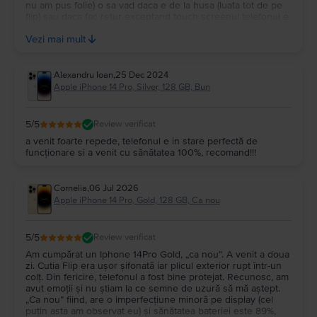
nu am pus folie) o sa vad daca e de la husa (luata tot de pe
flip) sau daca fac retur exceptand touch screenul telefonul e
super ok din orice punct de vedere daca touch screenul e
Vezi mai mult
ok revin cu o recenzie de 5 stele
Alexandru Ioan
,
25 Dec 2024
Apple iPhone 14 Pro, Silver, 128 GB, Bun
5
/5
Review verificat
a venit foarte repede, telefonul e in stare perfectă de
funcționare si a venit cu sănătatea 100%, recomand!!!
Cornelia
,
06 Jul 2026
Apple iPhone 14 Pro, Gold, 128 GB, Ca nou
5
/5
Review verificat
Am cumpărat un Iphone 14Pro Gold, „ca nou”. A venit a doua
zi. Cutia Flip era ușor șifonată iar plicul exterior rupt într-un
colț. Din fericire, telefonul a fost bine protejat. Recunosc, am
avut emoții și nu știam la ce semne de uzură să mă aștept.
„Ca nou” fiind, are o imperfecțiune minoră pe display (cel
puțin asta am observat eu) și sănătatea bateriei este 89%,