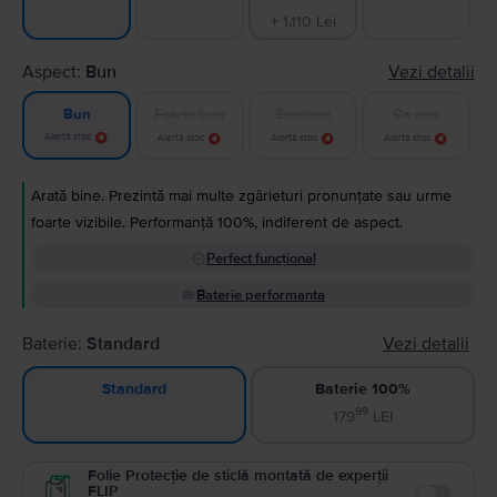
+ 1.110 Lei
Aspect:
Bun
Vezi detalii
Foarte bun
Excelent
Ca nou
Bun
Alertă stoc
Alertă stoc
Alertă stoc
Alertă stoc
Arată bine. Prezintă mai multe zgârieturi pronunțate sau urme
foarte vizibile. Performanță 100%, indiferent de aspect.
Perfect funcțional
Baterie performanta
Baterie:
Standard
Vezi detalii
Baterie 100%
Standard
99
179
LEI
Folie Protecție de sticlă montată de experții
FLIP