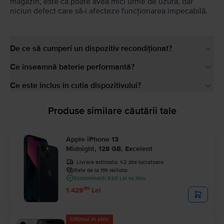
magazin, este că poate avea mici urme de uzură, dar
niciun defect care să-i afecteze funcționarea impecabilă.
De ce să cumperi un dispozitiv recondiționat?
Ce înseamnă baterie performantă?
Ce este inclus în cutia dispozitivului?
Produse similare căutării tale
Apple iPhone 13
Midnight, 128 GB, Excelent
Livrare estimata:
1-2 zile lucratoare
Rate de la 119 lei/luna
Economisesti 820 Lei vs Nou
99
1.429
Lei
Ultimul în stoc