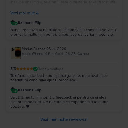
însă, pe ansamblu, telefonul este o bijuterie. Mi-ar fi fost util
și un încărcător, în primă fază. Pentru încărcat bateria, cablul
lightning este inutil dacă nu ai deja un încărcător potrivit
Vezi mai mult
pentru el, cum a fost cazul meu, sau un alt dispozitiv la care
să-l conectezi. Prima încărcare a bateriei am făcut-o cu
Raspuns Flip
ajutorul laptopului. În schimb, cablul a fost foarte bun pentru
transferat datele de pe un telefon pe altul. Sunt foarte
Buna! Recenzia ta ne ajuta sa imbunatatim constant serviciile
mulțumită de alegerea făcută și am început familiarizarea cu
oferite. Iti multumim pentru timpul acordat scrierii recenziei.
mediul Ios. :) Mulțumesc, Flip.ro!
Marius Beznea
,
05 Jul 2026
Apple iPhone 14 Pro, Gold, 128 GB, Ca nou
5
/5
Review verificat
Telefonul este foarte bun și merge bine, nu a avut nicio
zgârietură când mi-a ajuns, recomand.
Raspuns Flip
Salut! Iti multumim pentru feedback si pentru ca ai ales
platforma noastra. Ne bucuram ca experienta a fost una
pozitiva. ❤️
Vezi mai multe review-uri