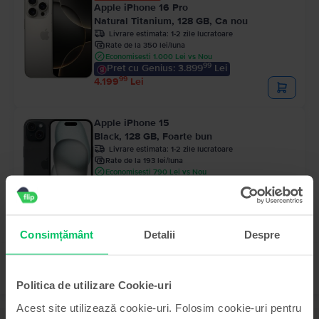
Apple iPhone 16 Pro
Natural Titanium, 128 GB, Ca nou
Livrare estimata:
1-2 zile lucratoare
Rate de la 350 lei/luna
Economisesti 1.000 Lei vs Nou
99
Pret cu Genius: 3.899
Lei
99
4.199
Lei
Apple iPhone 15
Black, 128 GB, Foarte bun
Livrare estimata:
1-2 zile lucratoare
Rate de la 193 lei/luna
Economisesti 790 Lei vs Nou
99
Pret cu Genius: 2.219
Lei
99
2.319
Lei
Consimțământ
Detalii
Despre
Politica de utilizare Cookie-uri
Acest site utilizează cookie-uri. Folosim cookie-uri pentru