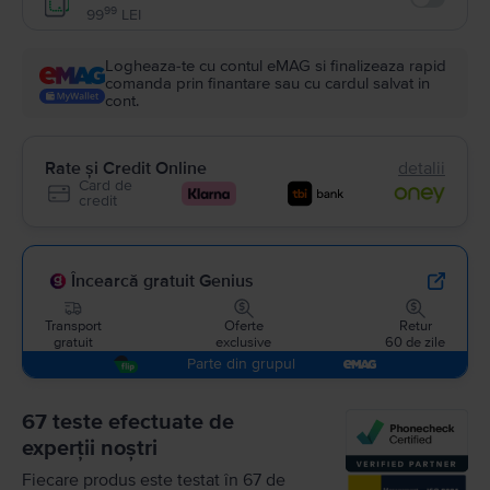
Enable
99
99
LEI
Logheaza-te cu contul eMAG si finalizeaza rapid
comanda prin finantare sau cu cardul salvat in
cont.
Rate și Credit Online
detalii
Card de
credit
Încearcă gratuit Genius
Transport
Oferte
Retur
gratuit
exclusive
60 de zile
Parte din grupul
67 teste efectuate de
experții noștri
Fiecare produs este testat în 67 de