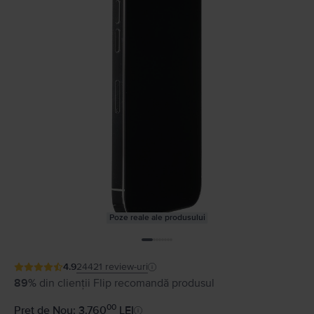
Poze reale ale produsului
4.9
24421
review-uri
89%
din clienții Flip recomandă produsul
00
Preț de Nou: 3.760
LEI