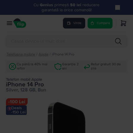
Cu
Genius
primești
50 lei
reducere
garantată la orice comandă!
Vinde
Cumpara
Telefoane mobile
/
Apple
/
iPhone 14 Pro
Cu până la 40% mai
Garanție 2
Retur gratuit 30 de
ieftin
ani
zile
Telefon mobil Apple
iPhone 14 Pro
Silver, 128 GB, Bun
-
100 Lei
Deals
-150 Lei