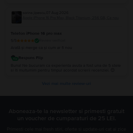
sorina jipescu
,
07 Aug 2026
Apple iPhone 16 Pro Max, Black Titanium, 256 GB, Ca nou
Telefon iPhone 16 pro max
5
/5
Review verificat
Arată și merge ca și cum ar fi nou
Raspuns Flip
Buna! Ne bucuram ca experienta avuta a fost una de 5 stele
si iti multumim pentru timpul acordat scrierii recenziei. 😊
Vezi mai multe review-uri
Aboneaza-te la newsletter si primesti gratuit
un voucher de cumparaturi de 25 LEI.
Primesti cele mai fresh stiri, oferte si update-uri cat ai zice