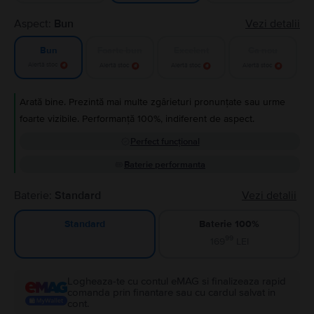
Aspect:
Bun
Vezi detalii
Foarte bun
Excelent
Ca nou
Bun
Alertă stoc
Alertă stoc
Alertă stoc
Alertă stoc
Arată bine. Prezintă mai multe zgârieturi pronunțate sau urme
foarte vizibile. Performanță 100%, indiferent de aspect.
Perfect funcțional
Baterie performanta
Baterie:
Standard
Vezi detalii
Baterie 100%
Standard
99
169
LEI
Logheaza-te cu contul eMAG si finalizeaza rapid
comanda prin finantare sau cu cardul salvat in
cont.