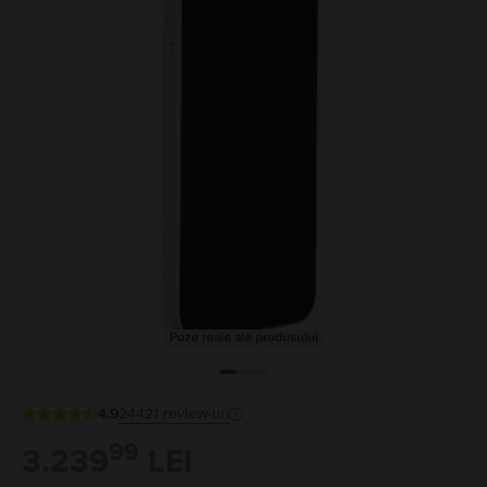
Poze reale ale produsului
4.9
24421
review-uri
99
3.239
LEI