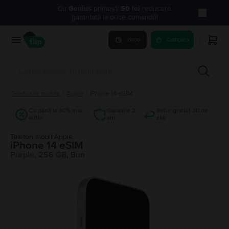
Cu
Genius
primești
50 lei
reducere
garantată la orice comandă!
Vinde
Cumpara
Telefoane mobile
/
Apple
/
iPhone 14 eSIM
Cu până la 40% mai
Garanție 2
Retur gratuit 30 de
ieftin
ani
zile
Telefon mobil Apple
iPhone 14 eSIM
Purple, 256 GB, Bun