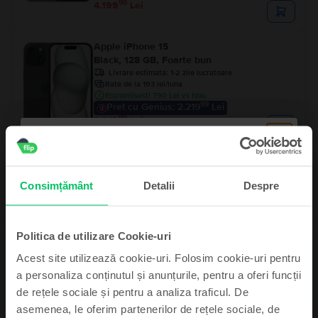
99
4.199
Lei
Apple iPhone 15
Black, 128 GB, Foarte bun
Livrare estimata:
1-2 zile lucratoare
Rate de la 193 lei/luna
Economisesti 790 Lei vs Nou
99
Pret cu Genius: 2.219
Lei
99
2.319
Lei
Consimțământ
Detalii
Despre
Politica de utilizare Cookie-uri
Descriere
Acest site utilizează cookie-uri. Folosim cookie-uri pentru
Telefon mobil Apple iPhone 14 eSIM, Purple, 256 GB, Bun
a personaliza conținutul și anunțurile, pentru a oferi funcții
Dacă ești în căutarea unui smartphone de ultimă generație care să îți
de rețele sociale și pentru a analiza traficul. De
schimbe complet experiența mobilă, iPhone 14 eSIM este exact ceea ce ai
asemenea, le oferim partenerilor de rețele sociale, de
nevoie!