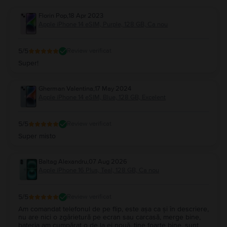
Florin Pop
,
18 Apr 2023
Apple iPhone 14 eSIM, Purple, 128 GB, Ca nou
5
/5
Review verificat
Super!
Gherman Valentina
,
17 May 2024
Apple iPhone 14 eSIM, Blue, 128 GB, Excelent
5
/5
Review verificat
Super misto
Baltag Alexandru
,
07 Aug 2026
Apple iPhone 16 Plus, Teal, 128 GB, Ca nou
5
/5
Review verificat
Am comandat telefonul de pe flip, este așa ca și în descriere,
nu are nici o zgârietură pe ecran sau carcasă, merge bine,
bateria am cumpărat o de la ei nouă, ține foarte bine, sunt