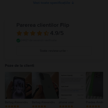
deoarece poate cauza vătămări. Dacă vă îngrijorează zgârierea suprafeței
Vezi toate specificațiile
iPhone-ului, se recomandă utilizarea unei huse sau a unei carcase.
Utilizarea iPhone-ului în unele împrejurări vă poate distrage atenția și poate
cauza situații periculoase (de exemplu, evitați să ascultați muzică în căști în
timp de mergeți pe bicicletă și evitați scrierea unui mesaj text în timp ce
conduceți mașina). Respectați regulile care interzic sau restricționează
Parerea clientilor Flip
utilizarea dispozitivelor mobile sau a căștilor. Utilizarea de cabluri sau
adaptoare deteriorate sau încărcarea în prezența umezelii poate cauza
4.9
/5
incendii, șocuri electrice, vătămări personale sau daune pentru iPhone sau
alte proprietăți. Detalii complete la
https://support.apple.com/ro-
24421 de recenzii verificate
ro/guide/iphone/iph301fc905/ios
Toate review-urile
5
4
Poze de la clienti
3
2
1
Baltag Alexandru
Baltag Alexandru
phone user
Predea Andreea