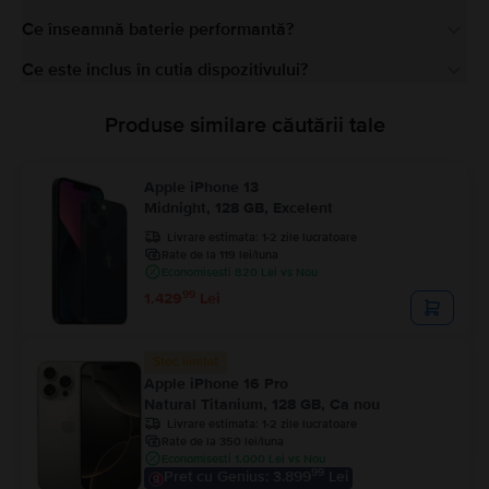
Ce înseamnă baterie performantă?
Ce este inclus în cutia dispozitivului?
Produse similare căutării tale
Apple iPhone 13
Midnight, 128 GB, Excelent
Livrare estimata:
1-2 zile lucratoare
Rate de la 119 lei/luna
Economisesti 820 Lei vs Nou
99
1.429
Lei
Stoc limitat
Apple iPhone 16 Pro
Natural Titanium, 128 GB, Ca nou
Livrare estimata:
1-2 zile lucratoare
Rate de la 350 lei/luna
Economisesti 1.000 Lei vs Nou
99
Pret cu Genius: 3.899
Lei