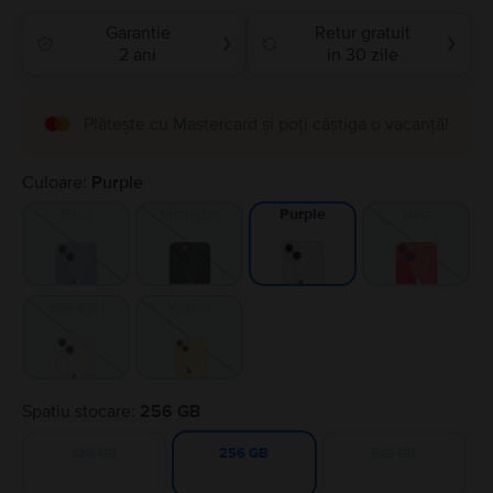
Garantie
Retur gratuit
❯
❯
2 ani
in 30 zile
Plătește cu Mastercard și poți câștiga o vacanță!
Culoare:
Purple
Blue
Midnight
Red
Purple
Starlight
Yellow
Spatiu stocare:
256 GB
128 GB
512 GB
256 GB