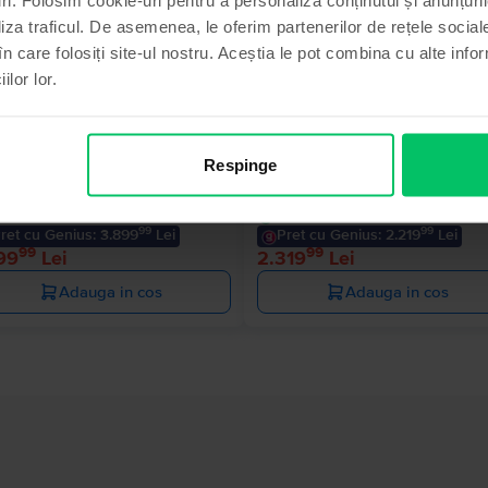
Stoc limitat
liza traficul. De asemenea, le oferim partenerilor de rețele sociale
în care folosiți site-ul nostru. Aceștia le pot combina cu alte info
ilor lor.
le iPhone 16 Pro
Apple iPhone 15
ural Titanium, 128 GB, Ca nou
Black, 128 GB, Foarte bun
Respinge
Livrare estimata:
1-2 zile lucratoare
Livrare estimata:
1-2 zile lucratoar
ate de la 350 lei/luna
Rate de la 193 lei/luna
conomisesti 1.000 Lei vs Nou
Economisesti 790 Lei vs Nou
99
99
ret cu Genius: 3.899
Lei
Pret cu Genius: 2.219
Lei
99
99
99
Lei
2.319
Lei
Adauga in cos
Adauga in cos