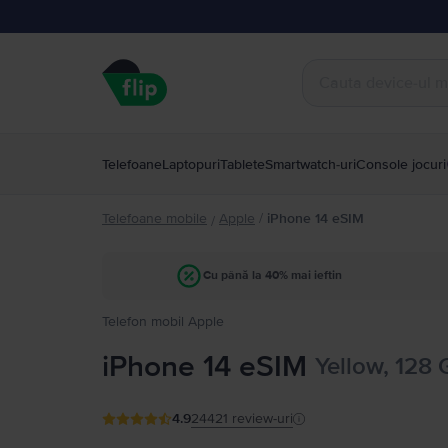
Telefoane
Laptopuri
Tablete
Smartwatch-uri
Console jocuri
Telefoane mobile
Apple
/
iPhone 14 eSIM
/
Cu până la 40% mai ieftin
Telefon mobil Apple
iPhone 14 eSIM
Yellow, 128
4.9
24421
review-uri