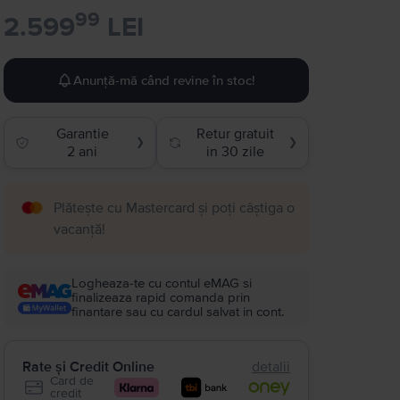
99
2.599
LEI
Anunță-mă când revine în stoc!
Garantie
Retur gratuit
❯
❯
2 ani
in 30 zile
Plătește cu Mastercard și poți câștiga o
vacanță!
Logheaza-te cu contul eMAG si
finalizeaza rapid comanda prin
finantare sau cu cardul salvat in cont.
Rate și Credit Online
detalii
Card de
credit