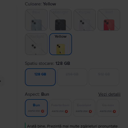
Culoare:
Yellow
Blue
Midnight
Purple
Red
Starlight
Yellow
Spatiu stocare:
128 GB
256 GB
512 GB
128 GB
Aspect:
Bun
Vezi detalii
Foarte bun
Excelent
Ca nou
Bun
Alertă stoc
Alertă stoc
Alertă stoc
Alertă stoc
Arată bine. Prezintă mai multe zgârieturi pronunțate