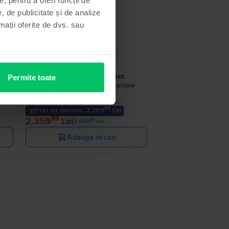
- 100 Lei
, de publicitate și de analize
rmații oferite de dvs. sau
Apple iPhone 14 Pro
Space Black, 128 GB, Excelent
Permite toate
e
Livrare estimata:
1-2 zile lucratoare
Rate de la 197 lei/luna
Economisesti 1.400 Lei vs Nou
99
Pret cu Genius: 2.209
Lei
99
2.359
Lei
99
2.459
Lei
Adauga in cos