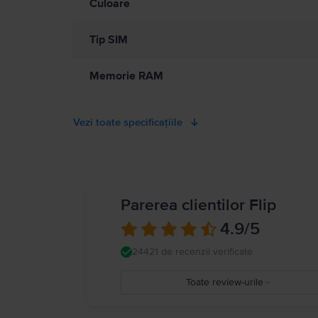
ro/guide/iphone/iph301fc905/ios
Culoare
Tip SIM
Memorie RAM
Vezi toate specificațiile
Parerea clientilor Flip
4.9
/5
24421 de recenzii verificate
Toate review-urile
5