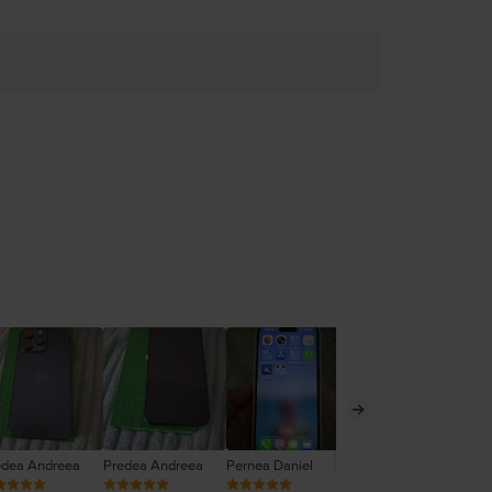
edea Andreea
Predea Andreea
Pernea Daniel
Daniela Toader
Ne