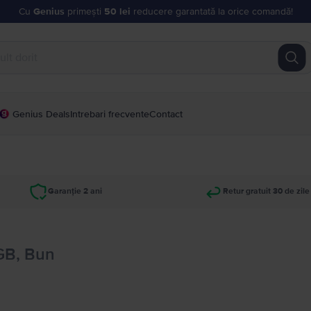
Cu
Genius
primești
50 lei
reducere garantată la orice comandă!
Genius Deals
Intrebari frecvente
Contact
Garanție 2 ani
Retur gratuit 30 de zile
 GB, Bun