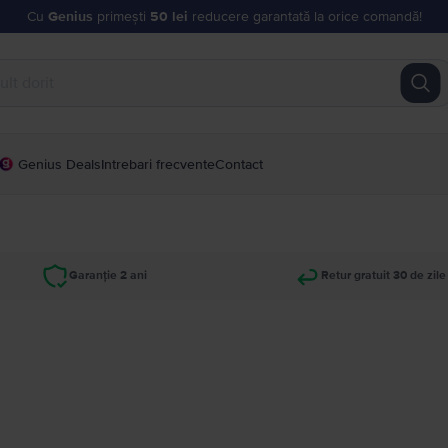
Cu
Genius
primești
50 lei
reducere garantată la orice comandă!
Genius Deals
Intrebari frecvente
Contact
Garanție 2 ani
Retur gratuit 30 de zile