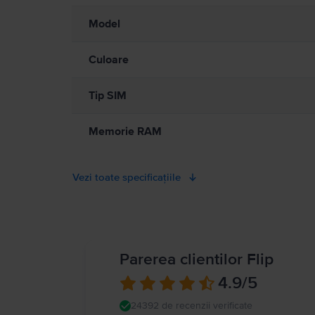
sfărâmate sau dacă intră în contact cu un lichid. Nu utilizați un
sau a unei carcase. Utilizarea iPhone-ului în unele împrejurări vă 
Model
scrierea unui mesaj text în timp ce conduceți mașina). Respectați 
încărcarea în prezența umezelii poate cauza incendii, șocuri ele
ro/guide/iphone/iph301fc905/ios
Culoare
Tip SIM
Memorie RAM
Vezi toate specificațiile
Parerea clientilor Flip
4.9
/5
24392 de recenzii verificate