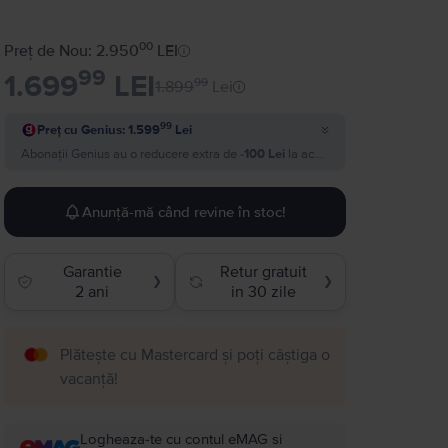
00
Preț de Nou: 2.950
LEI
99
1.699
LEI
99
1.899
Lei
99
Preț cu Genius: 1.599
Lei
Abonații Genius au o reducere extra de
-100 Lei
la acest produs si plătesc
1.
Anunță-mă când revine în stoc!
Garantie
Retur gratuit
❯
❯
2 ani
in 30 zile
Plătește cu Mastercard și poți câștiga o
vacanță!
Logheaza-te cu contul eMAG si