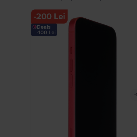
-
200 Lei
Deals
-100 Lei