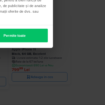
, de publicitate și de analize
rmații oferite de dvs. sau
Permite toate
Apple iPhone 11
Black, 64 GB, Excelent
e
Livrare estimata:
1-2 zile lucratoare
Rate de la 67 lei/luna
Economisesti 690 Lei vs Nou
99
799
Lei
Adauga in cos