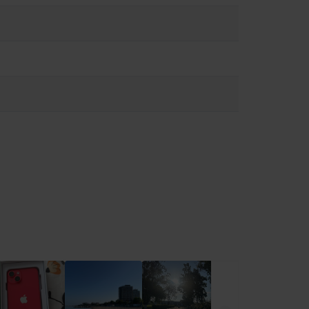
erea suprafeței iPhone-ului, se recomandă utilizarea unei huse
ltați muzică în căști în timp de mergeți pe bicicletă și evitați
lor. Utilizarea de cabluri sau adaptoare deteriorate sau
lete la
https://support.apple.com/ro-