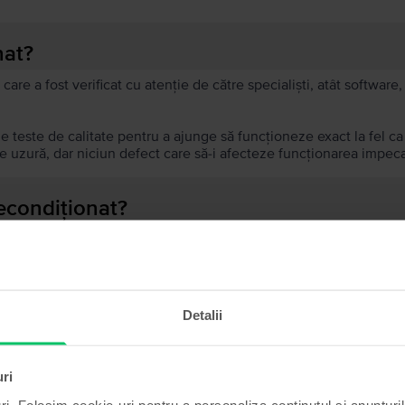
nat?
 care a fost verificat cu atenție de către specialiști, atât softwar
de teste de calitate pentru a ajunge să funcționeze exact la fel c
 uzură, dar niciun defect care să-i afecteze funcționarea impeca
recondiționat?
ă?
ului?
Detalii
uri
Produse similare căutării tale
ri. Folosim cookie-uri pentru a personaliza conținutul și anunțurile