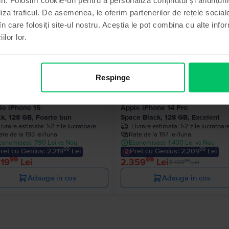
liza traficul. De asemenea, le oferim partenerilor de rețele sociale
în care folosiți site-ul nostru. Aceștia le pot combina cu alte info
ilor lor.
- 100 Lei
Respinge
le iPhone 15
Apple iPhone 14 Pro
ck, 128 GB, Foarte bun
Space Black, 128 GB, Excelent
Livrare estimata:
1-2 zile lucratoare
Livrare estimata:
1-2 zile lucratoar
ate de la 193 lei/luna
Rate de la 197 lei/luna
conomisesti 790 Lei vs Nou
Economisesti 1.400 Lei vs Nou
99
99
ret cu Genius: 2.219
Lei
Pret cu Genius: 2.209
Lei
99
99
319
Lei
2.359
Lei
99
2.459
Lei
Adauga in cos
Adauga in cos