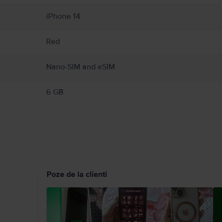
 iPhone cu ecranul crăpat, deoarece poate cauza vătămări. Dacă vă îngrijorează zgâri
poate distrage atenția și poate cauza situații periculoase (de exemplu, evitați să ascu
iPhone 14
regulile care interzic sau restricționează utilizarea dispozitivelor mobile sau a căști
ctrice, vătămări personale sau daune pentru iPhone sau alte proprietăți. Detalii comp
Red
Nano-SIM and eSIM
6 GB
Poze de la clienti