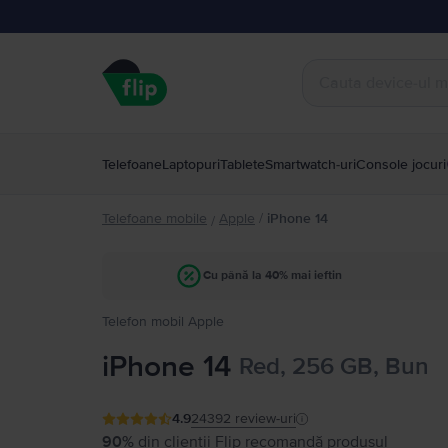
Telefoane
Laptopuri
Tablete
Smartwatch-uri
Console jocuri
Telefoane mobile
Apple
/
iPhone 14
/
Cu până la 40% mai ieftin
Telefon mobil Apple
iPhone 14
Red, 256 GB, Bun
4.9
24392
review-uri
90%
din clienții Flip recomandă produsul