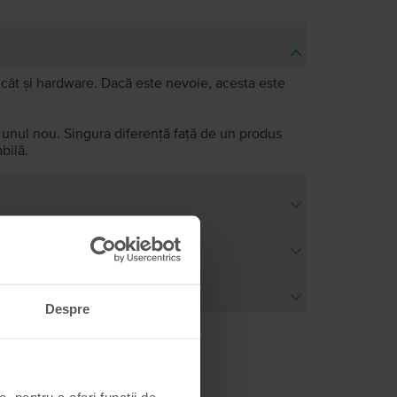
e, cât și hardware. Dacă este nevoie, acesta este
a unul nou. Singura diferență față de un produs
bilă.
Despre
, pentru a oferi funcții de