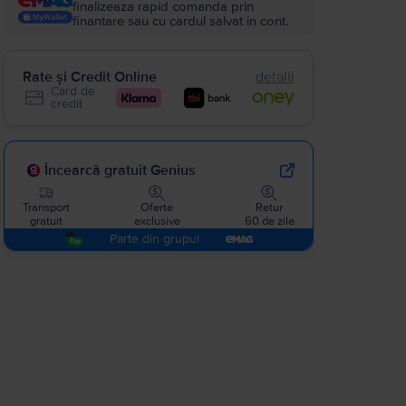
finalizeaza rapid comanda prin
finantare sau cu cardul salvat in cont.
Rate și Credit Online
detalii
Card de
credit
Încearcă gratuit Genius
Transport
Oferte
Retur
gratuit
exclusive
60 de zile
Parte din grupul