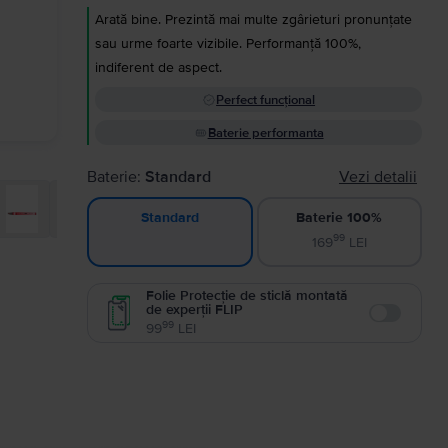
Arată bine. Prezintă mai multe zgârieturi pronunțate
sau urme foarte vizibile. Performanță 100%,
indiferent de aspect.
Perfect funcțional
Baterie performanta
Baterie:
Standard
Vezi detalii
Baterie 100%
Standard
99
169
LEI
Folie Protecție de sticlă montată
de experții FLIP
Enable
99
99
LEI