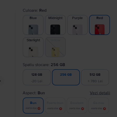
Culoare:
Red
Blue
Midnight
Purple
Red
Starlight
Yellow
Spatiu stocare:
256 GB
128 GB
512 GB
256 GB
-20 Lei
+ 780 Lei
Aspect:
Bun
Vezi detalii
Foarte bun
Excelent
Ca nou
Bun
Alertă stoc
Alertă stoc
Alertă stoc
Alertă stoc