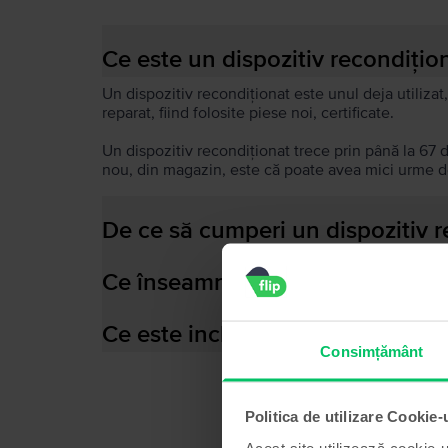
Ce este un dispozitiv recondițio
Un dispozitiv recondiționat este unul deja utilizat,
reparat, fiind folosite piese noi, certificate.
Un dispozitiv recondiționat trece prin până la 67 
nou, din magazin, este că poate avea mici urme de
De ce să cumperi un dispozitiv 
Ce înseamnă baterie performant
Ce este inclus în cutia dispozitiv
Consimțământ
Politica de utilizare Cookie-
Acest site utilizează cookie-u