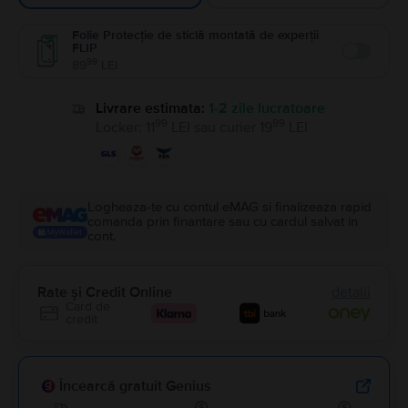
Folie Protecție de sticlă montată de experții
FLIP
Enable
99
89
LEI
Livrare estimata:
1-2 zile lucratoare
99
99
Locker
:
11
LEI
sau
curier
19
LEI
Logheaza-te cu contul eMAG si finalizeaza rapid
comanda prin finantare sau cu cardul salvat in
cont.
Rate și Credit Online
detalii
Card de
credit
Încearcă gratuit Genius