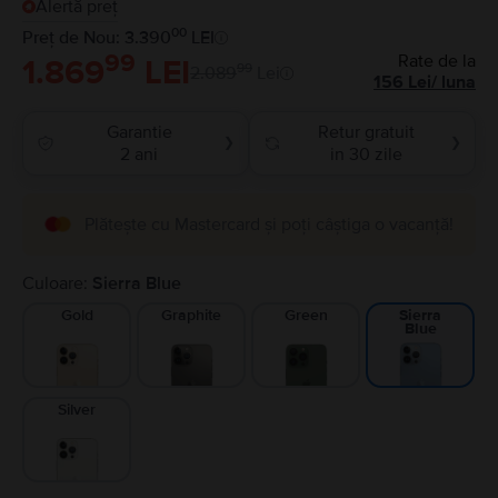
Alertă preț
00
Preț de Nou: 3.390
LEI
99
Rate de la
1.869
LEI
99
2.089
Lei
156
Lei
/
luna
Garantie
Retur gratuit
❯
❯
2 ani
in 30 zile
Plătește cu Mastercard și poți câștiga o vacanță!
Culoare:
Sierra Blue
Gold
Graphite
Green
Sierra
Blue
Silver