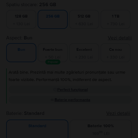
Spatiu stocare:
256 GB
128 GB
512 GB
1 TB
256 GB
+ 130 Lei
+ 630 Lei
+ 730 Lei
Aspect:
Bun
Vezi detalii
Foarte bun
Excelent
Ca nou
Bun
+ 50 Lei
+ 230 Lei
+ 330 Lei
Popular
Arată bine. Prezintă mai multe zgârieturi pronunțate sau urme
foarte vizibile. Performanță 100%, indiferent de aspect.
Perfect funcțional
Baterie performanta
Baterie:
Standard
Vezi detalii
Baterie 100%
Standard
99
169
LEI