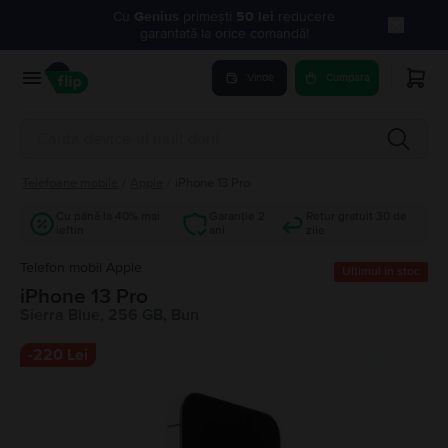
Cu
Genius
primești
50 lei
reducere
garantată la orice comandă!
Vinde
Cumpara
Telefoane mobile
/
Apple
/
iPhone 13 Pro
Cu până la 40% mai
Garanție 2
Retur gratuit 30 de
ieftin
ani
zile
Telefon mobil Apple
Ultimul în stoc
iPhone 13 Pro
Sierra Blue, 256 GB, Bun
-
220 Lei