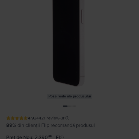
Poze reale ale produsului
4.9
24421
review-uri
89%
din clienții Flip recomandă produsul
00
Preț de Nou: 2.390
LEI