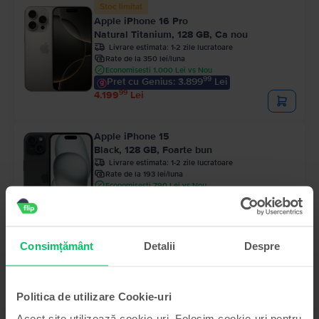
Stoc limitat
Apple iPhone 16 Pro
Natural Titanium, 128 GB, Ca nou
Livrare estimata:
1-2 zile lucratoare
Rate de la 350 lei/luna
Economisesti 1.000 Lei vs Nou
99
Pret cu Genius: 3.899
Lei
99
4.199
Lei
Apple iPhone 15
Black, 128 GB, Foarte bun
Livrare estimata:
1-2 zile lucratoare
Rate de la 193 lei/luna
Economisesti 790 Lei vs Nou
99
Pret cu Genius: 2.219
Lei
99
2.319
Lei
Consimțământ
Detalii
Despre
Politica de utilizare Cookie-uri
Acest site utilizează cookie-uri. Folosim cookie-uri pentru