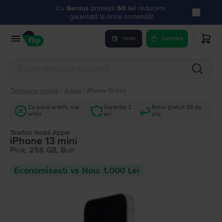
Cu
Genius
primești
50 lei
reducere
garantată la orice comandă!
Vinde
Cumpara
Telefoane mobile
/
Apple
/
iPhone 13 mini
Cu până la 40% mai
Garanție 2
Retur gratuit 30 de
ieftin
ani
zile
Telefon mobil Apple
iPhone 13 mini
Pink, 256 GB, Bun
Economisesti vs Nou: 1.000 Lei