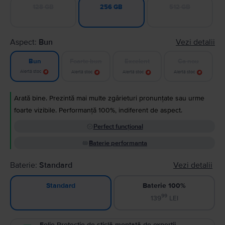
128 GB
512 GB
256 GB
Aspect:
Bun
Vezi detalii
Foarte bun
Excelent
Ca nou
Bun
Alertă stoc
Alertă stoc
Alertă stoc
Alertă stoc
Arată bine. Prezintă mai multe zgârieturi pronunțate sau urme
foarte vizibile. Performanță 100%, indiferent de aspect.
Perfect funcțional
Baterie performanta
Baterie:
Standard
Vezi detalii
Baterie 100%
Standard
99
139
LEI
Folie Protecție de sticlă montată de experții