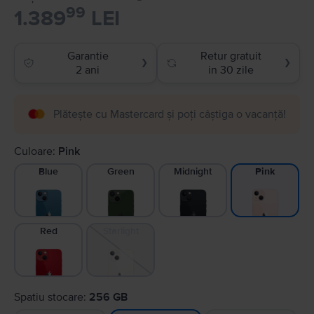
99
1.389
LEI
Garantie
Retur gratuit
❯
❯
2 ani
in 30 zile
Plătește cu Mastercard și poți câștiga o vacanță!
Culoare:
Pink
Blue
Green
Midnight
Pink
Red
Starlight
Spatiu stocare:
256 GB