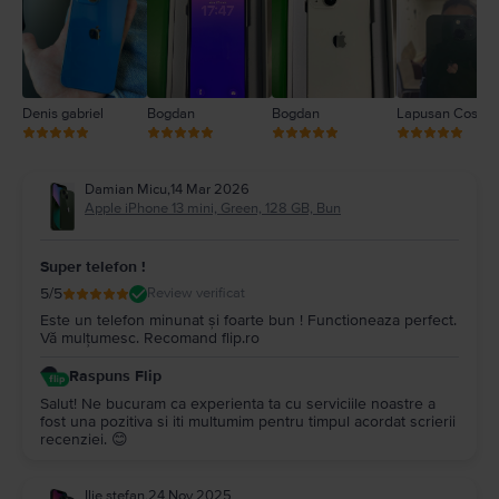
1
Denis gabriel
Bogdan
Bogdan
Lapusan Cosmi
Damian Micu
,
14 Mar 2026
Apple iPhone 13 mini, Green, 128 GB, Bun
Super telefon !
5
/5
Review verificat
Este un telefon minunat și foarte bun ! Functioneaza perfect.
Vă mulțumesc. Recomand flip.ro
Raspuns Flip
Salut! Ne bucuram ca experienta ta cu serviciile noastre a
fost una pozitiva si iti multumim pentru timpul acordat scrierii
recenziei. 😊
Ilie stefan
,
24 Nov 2025