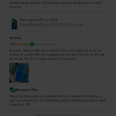
cumparat de pe flip. Sunt foarte seriosi. Multumesc si mult
succes!
Denis gabriel
,
29 Jul 2026
Apple iPhone 13 mini, Blue, 256 GB, Ca nou
13 mini
5
/5
Review verificat
E super okay si fair price pentru mine mai ales ca sunt un
iubitor al seriei mini de la apple am tot avut 12 mini si am zis
sa mi iau 13 mini si este superb imi place:)
Raspuns Flip
Salut! Ne bucuram ca experienta ta cu serviciile noastre a
fost una pozitiva si iti multumim pentru timpul acordat scrierii
recenziei. 😊
Vezi mai multe review-uri