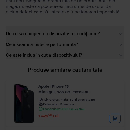
unul nou. Singura diferență față de un produs nou, din
magazin, este că poate avea mici urme de uzură, dar
niciun defect care să-i afecteze funcționarea impecabilă.
De ce să cumperi un dispozitiv recondiționat?
Ce înseamnă baterie performantă?
Ce este inclus în cutia dispozitivului?
Produse similare căutării tale
Apple iPhone 13
Midnight, 128 GB, Excelent
Livrare estimata:
1-2 zile lucratoare
Rate de la 119 lei/luna
Economisesti 820 Lei vs Nou
99
1.429
Lei