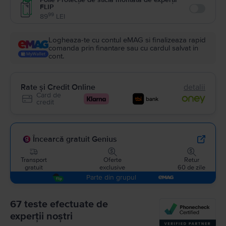
FLIP
Enable
99
89
LEI
Logheaza-te cu contul eMAG si finalizeaza rapid
comanda prin finantare sau cu cardul salvat in
cont.
Rate și Credit Online
detalii
Card de
credit
Încearcă gratuit Genius
Transport
Oferte
Retur
gratuit
exclusive
60 de zile
Parte din grupul
67 teste efectuate de
experții noștri