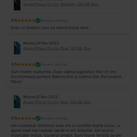
Apple iPhone 13 mini, Midnight, 128 GB, Bun
5
/5
Review verificat
Este un telefon care se misca foarte bine
Miorita
,
24 Nov 2022
Apple iPhone 13 mini, Blue, 128 GB, Bun
5
/5
Review verificat
Sunt foarte multumita. Doar cateva zgarieturi mici in rest
functioneaza perfect. Bateria tine si cateva zile. Recomand
flip.ro
Miorita
,
12 Nov 2022
Apple iPhone 13 mini, Blue, 128 GB, Bun
5
/5
Review verificat
Am cumpärat ,telefonul este intr-o conditie foarte buna , a
ajuns mult mai repede decât m-am asteptat. Am avut si
incarcator inclus. Curierul amabil. Sunt foarte fericita ca am