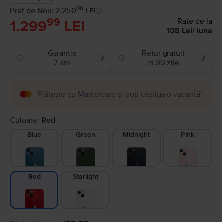
00
Preț de Nou: 2.250
LEI
99
Rate de la
1.299
LEI
108
Lei
/
luna
Garantie
Retur gratuit
❯
❯
2 ani
in 30 zile
Plătește cu Mastercard și poți câștiga o vacanță!
Culoare:
Red
Blue
Green
Midnight
Pink
Starlight
Red