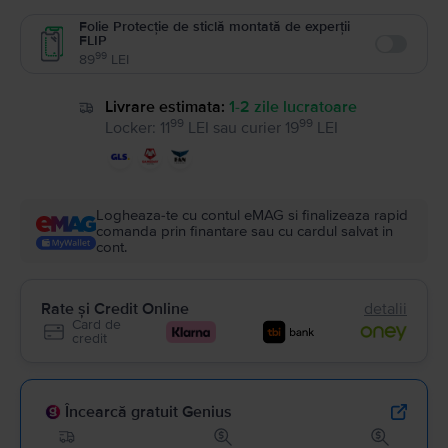
Folie Protecție de sticlă montată de experții
FLIP
Enable
99
89
LEI
Livrare estimata:
1-2 zile lucratoare
99
99
Locker
:
11
LEI
sau
curier
19
LEI
Logheaza-te cu contul eMAG si finalizeaza rapid
comanda prin finantare sau cu cardul salvat in
cont.
Rate și Credit Online
detalii
Card de
credit
Încearcă gratuit Genius