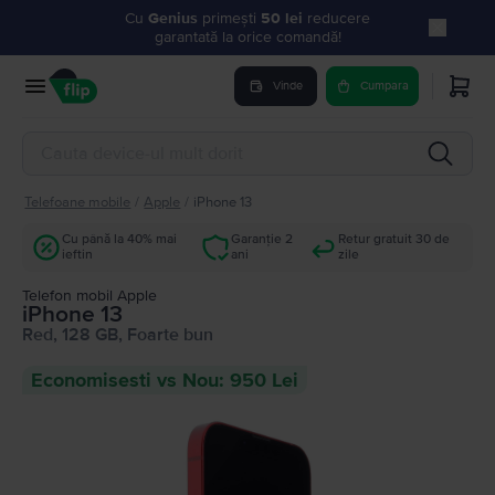
Cu
Genius
primești
50 lei
reducere
garantată la orice comandă!
Vinde
Cumpara
Telefoane mobile
/
Apple
/
iPhone 13
Cu până la 40% mai
Garanție 2
Retur gratuit 30 de
ieftin
ani
zile
Telefon mobil Apple
iPhone 13
Red, 128 GB, Foarte bun
Economisesti vs Nou: 950 Lei