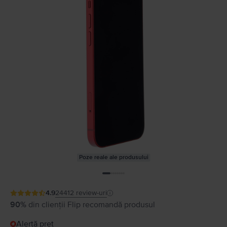
Poze reale ale produsului
4.9
24412
review-uri
90%
din clienții Flip recomandă produsul
Alertă preț