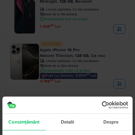
Midnight, 128 GB, Excelent
Livrare estimata:
1-2 zile lucratoare
Rate de la 119 lei/luna
Economisesti 820 Lei vs Nou
99
1.429
Lei
Stoc limitat
Apple iPhone 16 Pro
Natural Titanium, 128 GB, Ca nou
Livrare estimata:
1-2 zile lucratoare
Rate de la 350 lei/luna
Economisesti 1.000 Lei vs Nou
99
Pret cu Genius: 3.899
Lei
99
4.199
Lei
Apple iPhone 15
Black, 128 GB, Foarte bun
Livrare estimata:
1-2 zile lucratoare
Rate de la 193 lei/luna
Economisesti 790 Lei vs Nou
Consimțământ
Detalii
Despre
99
Pret cu Genius: 2.219
Lei
99
2.319
Lei