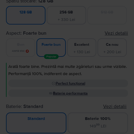
Spatiu stocare:
128 GB
256 GB
512 GB
128 GB
+ 330 Lei
Aspect:
Foarte bun
Vezi detalii
Bun
Excelent
Ca nou
Foarte bun
Alertă stoc
+ 130 Lei
+ 200 Lei
Popular
Arată foarte bine. Prezintă mai multe zgârieturi sau urme vizibile.
Performanță 100%, indiferent de aspect.
Perfect funcțional
Baterie performanta
Baterie:
Standard
Vezi detalii
Baterie 100%
Standard
99
149
LEI