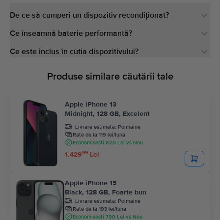
De ce să cumperi un dispozitiv recondiționat?
Ce înseamnă baterie performantă?
Ce este inclus în cutia dispozitivului?
Produse similare căutării tale
Apple iPhone 13
Midnight, 128 GB, Excelent
Livrare estimata:
Poimaine
Rate de la 119 lei/luna
Economisesti 820 Lei vs Nou
99
1.429
Lei
Apple iPhone 15
Black, 128 GB, Foarte bun
Livrare estimata:
Poimaine
Rate de la 193 lei/luna
Economisesti 790 Lei vs Nou