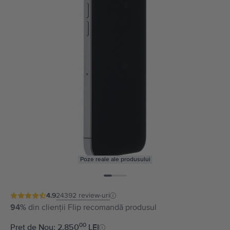
Poze reale ale produsului
4.9
24392
review-uri
94%
din clienții Flip recomandă produsul
00
Preț de Nou: 2.850
LEI