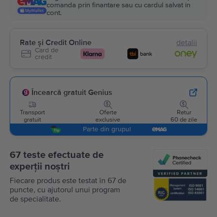
comanda prin finantare sau cu cardul salvat in
cont.
Rate și Credit Online
detalii
Card de
credit
Încearcă gratuit Genius
Transport
Oferte
Retur
gratuit
exclusive
60 de zile
Parte din grupul
67 teste efectuate de
experții noștri
Fiecare produs este testat în 67 de
puncte, cu ajutorul unui program
de specialitate.