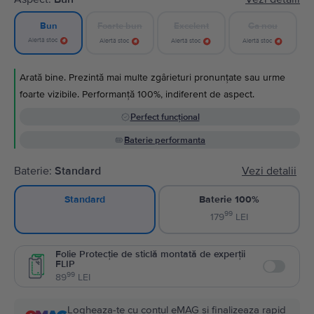
Foarte bun
Excelent
Ca nou
Bun
Alertă stoc
Alertă stoc
Alertă stoc
Alertă stoc
Arată bine. Prezintă mai multe zgârieturi pronunțate sau urme
foarte vizibile. Performanță 100%, indiferent de aspect.
Perfect funcțional
Baterie performanta
Baterie:
Standard
Vezi detalii
Baterie 100%
Standard
99
179
LEI
Folie Protecție de sticlă montată de experții
FLIP
Enable
99
89
LEI
Logheaza-te cu contul eMAG si finalizeaza rapid