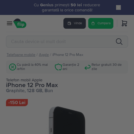
Cu
Genius
primești
50 lei
reducere
garantată la orice comandă!
Vinde
Cumpara
Telefoane mobile
/
Apple
/
iPhone 12 Pro Max
Cu până la 40% mai
Garanție 2
Retur gratuit 30 de
ieftin
ani
zile
Telefon mobil Apple
iPhone 12 Pro Max
Graphite, 128 GB, Bun
-
150 Lei