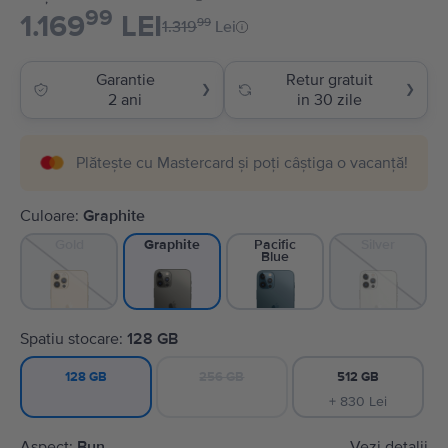
99
1.169
LEI
99
1.319
Lei
Garantie
Retur gratuit
❯
❯
2 ani
in 30 zile
Plătește cu Mastercard și poți câștiga o vacanță!
Culoare:
Graphite
Gold
Pacific
Silver
Graphite
Blue
Spatiu stocare:
128 GB
256 GB
512 GB
128 GB
+ 830 Lei
Aspect:
Bun
Vezi detalii