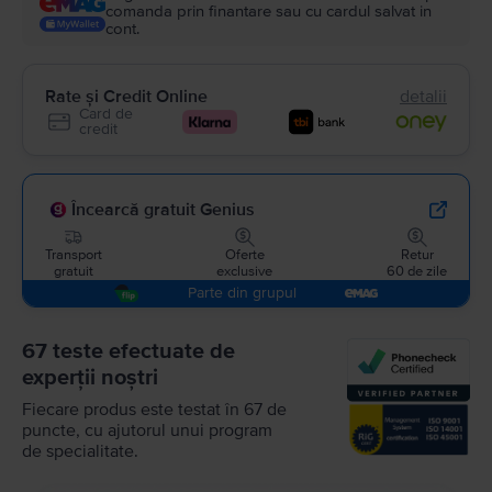
comanda prin finantare sau cu cardul salvat in
cont.
Rate și Credit Online
detalii
Card de
credit
Încearcă gratuit Genius
Transport
Oferte
Retur
gratuit
exclusive
60 de zile
Parte din grupul
67 teste efectuate de
experții noștri
Fiecare produs este testat în 67 de
puncte, cu ajutorul unui program
de specialitate.