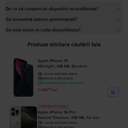
De ce să cumperi un dispozitiv recondiționat?
Ce înseamnă baterie performantă?
Ce este inclus în cutia dispozitivului?
Produse similare căutării tale
Apple iPhone 13
Midnight, 128 GB, Excelent
Livrare estimata:
Maine
Rate de la 119 lei/luna
Economisesti 820 Lei vs Nou
99
1.429
Lei
Ultimele 4 in stoc
Apple iPhone 16 Pro
Natural Titanium, 128 GB, Ca nou
Livrare estimata:
Maine
Rate de la 350 lei/luna