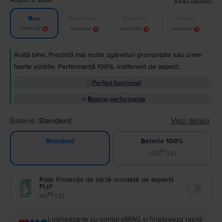
Foarte bun
Excelent
Ca nou
Bun
Alertă stoc
Alertă stoc
Alertă stoc
Alertă stoc
Arată bine. Prezintă mai multe zgârieturi pronunțate sau urme
foarte vizibile. Performanță 100%, indiferent de aspect.
Perfect funcțional
Baterie performanta
Baterie:
Standard
Vezi detalii
Baterie 100%
Standard
99
159
LEI
Folie Protecție de sticlă montată de experții
FLIP
Enable
99
89
LEI
Logheaza-te cu contul eMAG si finalizeaza rapid