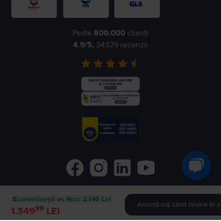
Peste
800.000
clienți
4.9
/5,
34329
recenzii
Economisești vs Nou
:
2.140 Lei
©
2026
Flip.ro
- All rights reserved.
Anunță-mă când revine în s
99
1.349
LEI
Flip.bg
Flip.gr
Rejoy.hu