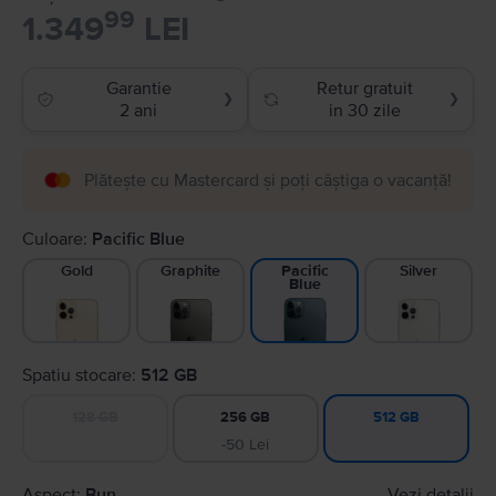
99
1.349
LEI
Garantie
Retur gratuit
❯
❯
2 ani
in 30 zile
Plătește cu Mastercard și poți câștiga o vacanță!
Culoare:
Pacific Blue
Gold
Graphite
Silver
Pacific
Blue
Spatiu stocare:
512 GB
128 GB
256 GB
512 GB
-50 Lei
Aspect:
Bun
Vezi detalii