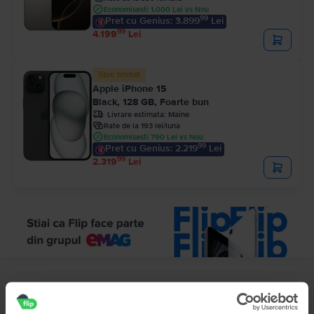
Economisesti 1.000 Lei vs Nou
99
Pret cu Genius: 3.899
Lei
99
4.199
Lei
Stoc limitat
Apple iPhone 15
Black, 128 GB, Foarte bun
Livrare estimata:
Maine
Rate de la 193 lei/luna
Economisesti 790 Lei vs Nou
99
Pret cu Genius: 2.219
Lei
99
2.319
Lei
Descriere
Telefon mobil Apple iPhone 12 Pro, Pacific Blue, 512 GB, Bun