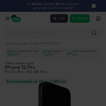
Cu
Genius
primești
50 lei
reducere
garantată la orice comandă!
Vinde
Cumpara
Telefoane mobile
/
Apple
/
iPhone 12 Pro
Cu până la 40% mai
Garanție 2
Retur gratuit 30 de
ieftin
ani
zile
Telefon mobil Apple
iPhone 12 Pro
Pacific Blue, 512 GB, Bun
Economisesti vs Nou: 2.140 Lei