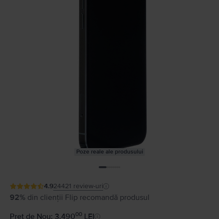
Poze reale ale produsului
4.9
24421
review-uri
92%
din clienții Flip recomandă produsul
00
Preț de Nou: 3.490
LEI