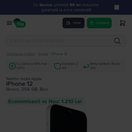
Cu
Genius
primești
50 lei
reducere
garantată la orice comandă!
Vinde
Cumpara
Telefoane mobile
/
Apple
/
iPhone 12
Cu până la 40% mai
Garanție 2
Retur gratuit 30 de
ieftin
ani
zile
Telefon mobil Apple
iPhone 12
Green, 256 GB, Bun
Economisesti vs Nou: 1.210 Lei