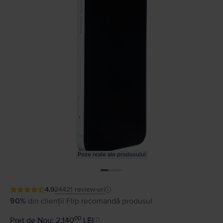
Poze reale ale produsului
4.9
24421
review-uri
90%
din clienții Flip recomandă produsul
00
Preț de Nou: 2.140
LEI