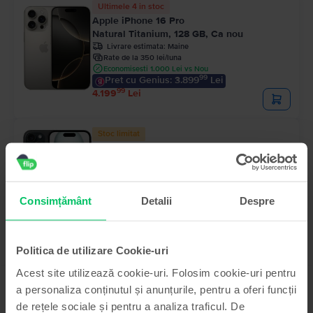
Ultimele 4 in stoc
Apple iPhone 16 Pro
Natural Titanium, 128 GB, Ca nou
Livrare estimata:
Maine
Rate de la 350 lei/luna
Economisesti 1.000 Lei vs Nou
99
Pret cu Genius: 3.899
Lei
99
4.199
Lei
Stoc limitat
Apple iPhone 15
Black, 128 GB, Foarte bun
Livrare estimata:
Maine
Rate de la 193 lei/luna
Economisesti 790 Lei vs Nou
Consimțământ
Detalii
Despre
99
Pret cu Genius: 2.219
Lei
99
2.319
Lei
Politica de utilizare Cookie-uri
Acest site utilizează cookie-uri. Folosim cookie-uri pentru
a personaliza conținutul și anunțurile, pentru a oferi funcții
de rețele sociale și pentru a analiza traficul. De