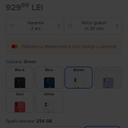
99
929
LEI
Garantie
Retur gratuit
❯
❯
2 ani
in 30 zile
Plătește cu Mastercard și poți câștiga o vacanță!
Culoare:
Green
Black
Blue
Purple
Green
Red
White
Spatiu stocare:
256 GB