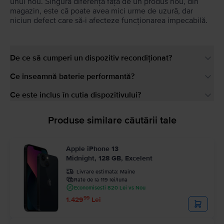
unul nou. Singura diferență față de un produs nou, din
magazin, este că poate avea mici urme de uzură, dar
niciun defect care să-i afecteze funcționarea impecabilă.
De ce să cumperi un dispozitiv recondiționat?
Ce înseamnă baterie performantă?
Ce este inclus în cutia dispozitivului?
Produse similare căutării tale
Apple iPhone 13
Midnight, 128 GB, Excelent
Livrare estimata:
Maine
Rate de la 119 lei/luna
Economisesti 820 Lei vs Nou
99
1.429
Lei