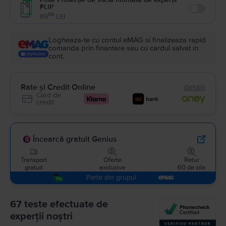
FLIP
Enable
99
89
LEI
Logheaza-te cu contul eMAG si finalizeaza rapid
comanda prin finantare sau cu cardul salvat in
cont.
Rate și Credit Online
detalii
Card de
credit
Încearcă gratuit Genius
Transport
Oferte
Retur
gratuit
exclusive
60 de zile
Parte din grupul
67 teste efectuate de
experții noștri