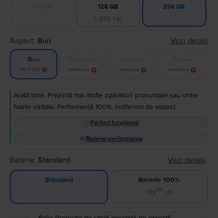
64 GB
128 GB
256 GB
+ 270 Lei
Aspect:
Bun
Vezi detalii
Foarte bun
Excelent
Ca nou
Bun
Alertă stoc
Alertă stoc
Alertă stoc
Alertă stoc
Arată bine. Prezintă mai multe zgârieturi pronunțate sau urme
foarte vizibile. Performanță 100%, indiferent de aspect.
Perfect funcțional
Baterie performanta
Baterie:
Standard
Vezi detalii
Baterie 100%
Standard
99
139
LEI
Folie Protecție de sticlă montată de experții