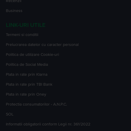
Recenzii
7. Pot cumpăra un
iPhone 12
în rate?
La Flip.ro, toate telefoanele se pot cumpăra în rate. Poți achita telefonul pe
Business
care ți-l dorești în mai multe rate, fără dobândă, cu cardul de credit. Verifică
aici
care sunt cardurile acceptate pentru a cumpăra un
iPhone 12
în rate.
Pe
Flip.ro
, ofertele la
iPhone 12
sunt generoase și dinamice, la prețuri mai
LINK-URI UTILE
mult decât avantajoase pentru bugetul tău.
Alege-l pe cel care îți întâlnește nevoile și comandă-l cât încă mai e pe stoc,
Termeni si conditii
ofertele bune se evaporă cât ai zice FLIP!
Prelucrarea datelor cu caracter personal
Politica de utilizare Cookie-uri
Politica de Social Media
Plata in rate prin Klarna
Plata in rate prin TBI Bank
Plata in rate prin Oney
Protectia consumatorilor - A.N.P.C.
SOL
Informatii obligatorii conform Legii nr. 361/2022