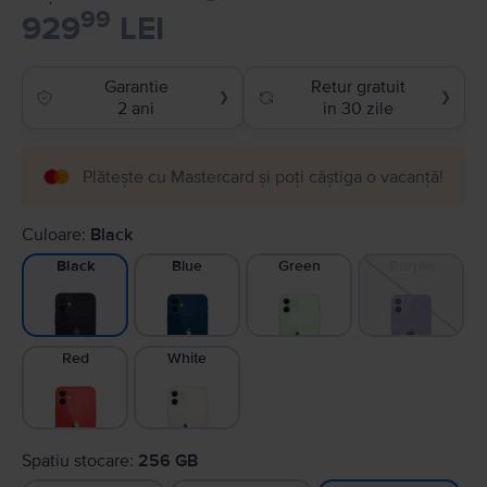
99
929
LEI
Garantie
Retur gratuit
❯
❯
2 ani
in 30 zile
Plătește cu Mastercard și poți câștiga o vacanță!
Culoare:
Black
Blue
Green
Purple
Black
Red
White
Spatiu stocare:
256 GB