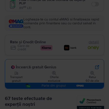
FLIP
Enable
99
89
LEI
Logheaza-te cu contul eMAG si finalizeaza rapid
comanda prin finantare sau cu cardul salvat in
cont.
Rate și Credit Online
detalii
Card de
credit
Încearcă gratuit Genius
Transport
Oferte
Retur
gratuit
exclusive
60 de zile
Parte din grupul
67 teste efectuate de
experții noștri