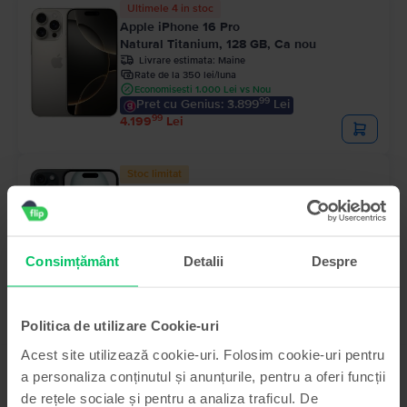
Ultimele 4 in stoc
Apple iPhone 16 Pro
Natural Titanium, 128 GB, Ca nou
Livrare estimata:
Maine
Rate de la 350 lei/luna
Economisesti 1.000 Lei vs Nou
99
Pret cu Genius: 3.899
Lei
99
4.199
Lei
Stoc limitat
Apple iPhone 15
Black, 128 GB, Foarte bun
Livrare estimata:
Maine
Rate de la 193 lei/luna
Economisesti 790 Lei vs Nou
Consimțământ
Detalii
Despre
99
Pret cu Genius: 2.219
Lei
99
2.319
Lei
Politica de utilizare Cookie-uri
Acest site utilizează cookie-uri. Folosim cookie-uri pentru
a personaliza conținutul și anunțurile, pentru a oferi funcții
de rețele sociale și pentru a analiza traficul. De