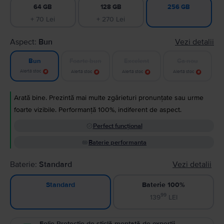
64 GB
128 GB
256 GB
+ 70 Lei
+ 270 Lei
Aspect:
Bun
Vezi detalii
Foarte bun
Excelent
Ca nou
Bun
Alertă stoc
Alertă stoc
Alertă stoc
Alertă stoc
Arată bine. Prezintă mai multe zgârieturi pronunțate sau urme
foarte vizibile. Performanță 100%, indiferent de aspect.
Perfect funcțional
Baterie performanta
Baterie:
Standard
Vezi detalii
Baterie 100%
Standard
99
139
LEI
Folie Protecție de sticlă montată de experții