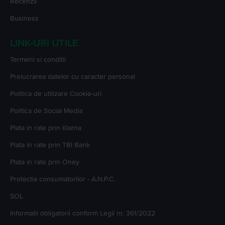
Recenzii
7. Pot cumpăra un
iPhone 12
în rate?
La Flip.ro, toate telefoanele se pot cumpăra în rate. Poți achita telefonul pe
Business
care ți-l dorești în mai multe rate, fără dobândă, cu cardul de credit. Verifică
aici
care sunt cardurile acceptate pentru a cumpăra un
iPhone 12
în rate.
Pe
Flip.ro
, ofertele la
iPhone 12
sunt generoase și dinamice, la prețuri mai
LINK-URI UTILE
mult decât avantajoase pentru bugetul tău.
Alege-l pe cel care îți întâlnește nevoile și comandă-l cât încă mai e pe stoc,
Termeni si conditii
ofertele bune se evaporă cât ai zice FLIP!
Prelucrarea datelor cu caracter personal
Politica de utilizare Cookie-uri
Politica de Social Media
Plata in rate prin Klarna
Plata in rate prin TBI Bank
Plata in rate prin Oney
Protectia consumatorilor - A.N.P.C.
SOL
Informatii obligatorii conform Legii nr. 361/2022