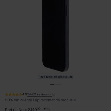
Poze reale ale produsului
4.9
24421
review-uri
90%
din clienții Flip recomandă produsul
00
Preț de Nou: 2.140
LEI