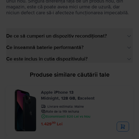
unul nou. Singura diferență față de un produs nou, din
magazin, este că poate avea mici urme de uzură, dar
niciun defect care să-i afecteze funcționarea impecabilă.
De ce să cumperi un dispozitiv recondiționat?
Ce înseamnă baterie performantă?
Ce este inclus în cutia dispozitivului?
Produse similare căutării tale
Apple iPhone 13
Midnight, 128 GB, Excelent
Livrare estimata:
Maine
Rate de la 119 lei/luna
Economisesti 820 Lei vs Nou
99
1.429
Lei