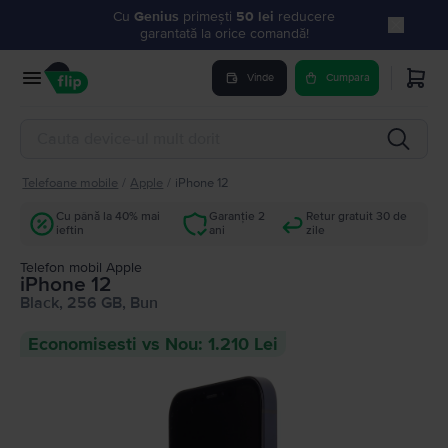
Cu
Genius
primești
50 lei
reducere
garantată la orice comandă!
Vinde
Cumpara
Telefoane mobile
/
Apple
/
iPhone 12
Cu până la 40% mai
Garanție 2
Retur gratuit 30 de
ieftin
ani
zile
Telefon mobil Apple
iPhone 12
Black, 256 GB, Bun
Economisesti vs Nou: 1.210 Lei