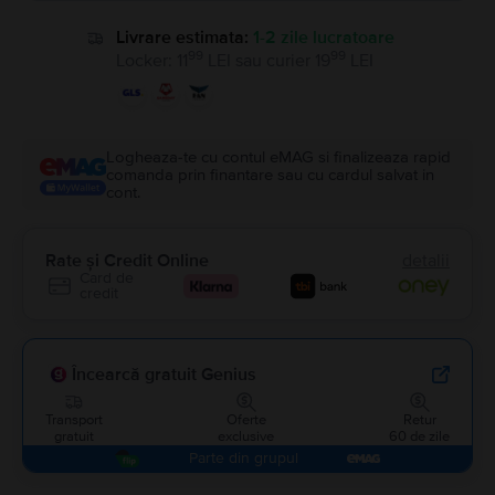
Livrare estimata:
1-2 zile lucratoare
99
99
Locker
:
11
LEI
sau
curier
19
LEI
Logheaza-te cu contul eMAG si finalizeaza rapid
comanda prin finantare sau cu cardul salvat in
cont.
Rate și Credit Online
detalii
Card de
credit
Încearcă gratuit Genius
Transport
Oferte
Retur
gratuit
exclusive
60 de zile
Parte din grupul