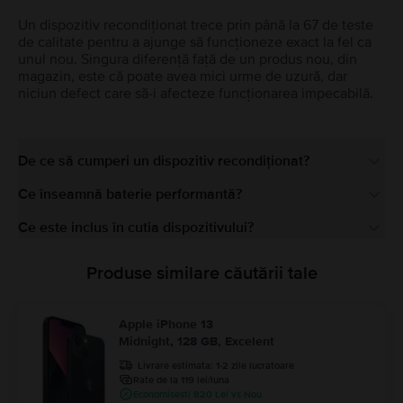
Un dispozitiv recondiționat trece prin până la 67 de teste
de calitate pentru a ajunge să funcționeze exact la fel ca
unul nou. Singura diferență față de un produs nou, din
magazin, este că poate avea mici urme de uzură, dar
niciun defect care să-i afecteze funcționarea impecabilă.
De ce să cumperi un dispozitiv recondiționat?
Ce înseamnă baterie performantă?
Ce este inclus în cutia dispozitivului?
Produse similare căutării tale
Apple iPhone 13
Midnight, 128 GB, Excelent
Livrare estimata:
1-2 zile lucratoare
Rate de la 119 lei/luna
Economisesti 820 Lei vs Nou