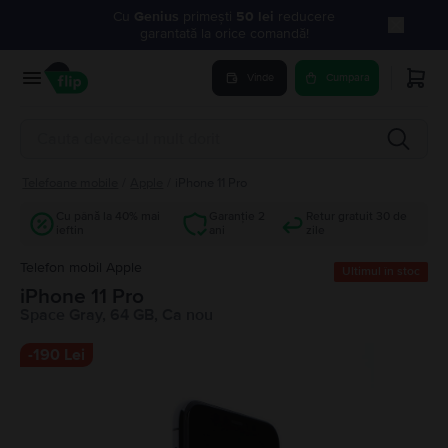
Cu
Genius
primești
50 lei
reducere
garantată la orice comandă!
Vinde
Cumpara
Telefoane mobile
/
Apple
/
iPhone 11 Pro
Cu până la 40% mai
Garanție 2
Retur gratuit 30 de
ieftin
ani
zile
Telefon mobil Apple
Ultimul în stoc
iPhone 11 Pro
Space Gray, 64 GB, Ca nou
-
190 Lei