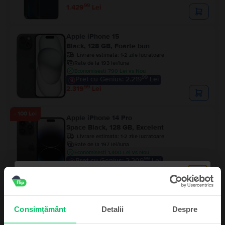
99
1.429
Lei
Apple iPhone 15
Black, 128 GB, Foarte bun
Livrare estimata:
1-2 zile lucratoare
Rate de la 193 lei/luna
Economisesti 790 Lei vs Nou
99
Pret cu Genius: 2.219
Lei
99
2.319
Lei
- 100 Lei
Apple iPhone 14 Pro
Space Black, 128 GB, Excelent
Livrare estimata:
1-2 zile lucratoare
Rate de la 197 lei/luna
Economisesti 1.400 Lei vs Nou
99
Pret cu Genius: 2.209
Lei
99
2.359
Lei
99
2.459
Lei
Consimțământ
Detalii
Despre