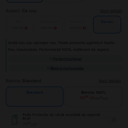
Aspect:
Ca nou
Vezi detalii
Bun
Foarte bun
Excelent
Ca nou
Alertă stoc
Alertă stoc
Alertă stoc
Arată nou sau aproape nou. Poate prezenta zgârieturi foarte
fine, insesizabile. Performanță 100%, indiferent de aspect.
Perfect funcțional
Baterie performanta
Baterie:
Standard
Vezi detalii
Baterie 100%
Standard
99
119
LEI
99
139
LEI
Folie Protecție de sticlă montată de experții
FLIP
Enable
99
79
LEI