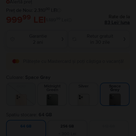
Alertă preț
00
Preț de Nou: 2.310
LEI
99
Rate de la
999
LEI
99
1.189
Lei
83
Lei
/
luna
Garantie
Retur gratuit
❯
❯
2 ani
in 30 zile
Plătește cu Mastercard și poți câștiga o vacanță!
Culoare:
Space Gray
Gold
Midnight
Silver
Space
Green
Gray
Spatiu stocare:
64 GB
256 GB
512 GB
64 GB
+ 300 Lei