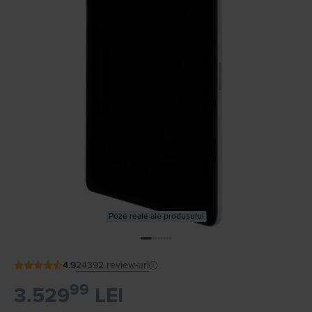
Poze reale ale produsului
4.9
24392
review-uri
99
3.529
LEI