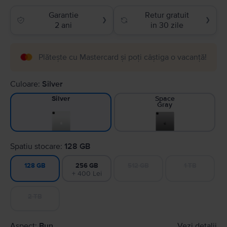
Garantie
Retur gratuit
❯
❯
2 ani
in 30 zile
Plătește cu Mastercard și poți câștiga o vacanță!
Culoare:
Silver
Space
Silver
Gray
Spatiu stocare:
128 GB
256 GB
512 GB
1 TB
128 GB
+ 400 Lei
2 TB
Aspect:
Bun
Vezi detalii