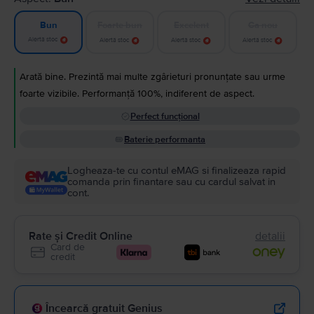
Foarte bun
Excelent
Ca nou
Bun
Alertă stoc
Alertă stoc
Alertă stoc
Alertă stoc
Arată bine. Prezintă mai multe zgârieturi pronunțate sau urme
foarte vizibile. Performanță 100%, indiferent de aspect.
Perfect funcțional
Baterie performanta
Logheaza-te cu contul eMAG si finalizeaza rapid
comanda prin finantare sau cu cardul salvat in
cont.
Rate și Credit Online
detalii
Card de
credit
Încearcă gratuit Genius