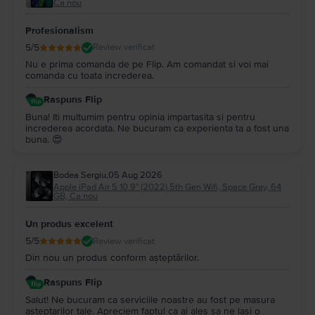
Ca nou
Profesionalism
5
/5
Review verificat
Nu e prima comanda de pe Flip. Am comandat si voi mai
comanda cu toata increderea.
Raspuns Flip
Buna! Iti multumim pentru opinia impartasita si pentru
increderea acordata. Ne bucuram ca experienta ta a fost una
buna. 😍
Bodea Sergiu
,
05 Aug 2026
Apple iPad Air 5 10.9" (2022) 5th Gen Wifi, Space Gray, 64
GB, Ca nou
Un produs excelent
5
/5
Review verificat
Din nou un produs conform așteptărilor.
Raspuns Flip
Salut! Ne bucuram ca serviciile noastre au fost pe masura
asteptarilor tale. Apreciem faptul ca ai ales sa ne lasi o