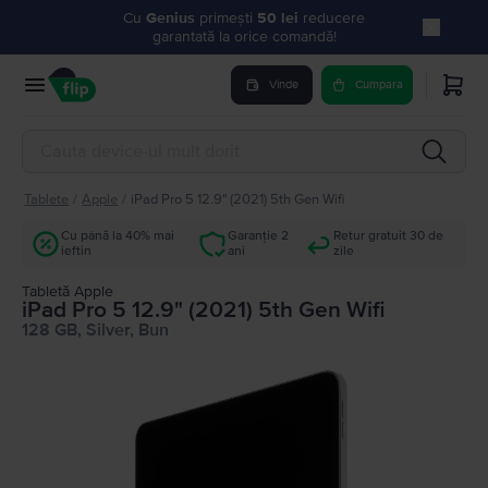
Cu
Genius
primești
50 lei
reducere
garantată la orice comandă!
Vinde
Cumpara
Tablete
/
Apple
/
iPad Pro 5 12.9" (2021) 5th Gen Wifi
Cu până la 40% mai
Garanție 2
Retur gratuit 30 de
ieftin
ani
zile
Tabletă Apple
iPad Pro 5 12.9" (2021) 5th Gen Wifi
128 GB, Silver, Bun