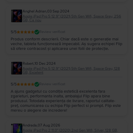
memorie mai mare.
4. Pot cumpăra un
iPad Pro 5 12.9"
în rate?
Anghel Adrian
,
03 Sep 2024
La
Flip.ro
, toate dispozitivele se pot cumpăra în rate. Poți achita tableta
iPad
Apple iPad Pro 5 12.9" (2021) 5th Gen Wifi, Space Gray, 256
Pro 12.9" (2021) 5th Gen
pe care ți-o dorești în mai multe rate, fără
GB, Ca nou
dobândă, cu cardul de credit. Verifică
aici
care sunt cardurile acceptate
pentru a cumpăra un
iPad Pro 5 (2021)
în rate.
5
/5
Review verificat
Pe
Flip.ro
, ofertele la
Apple iPad Pro 5 12.9" (2021) 5th Gen
sunt generoase
Produs conform descrierii. Chiar dacă este o generație mai
și dinamice, la prețuri mai mult decât avantajoase pentru bugetul tău.
veche, tableta funcționează impecabil. Aș sugera echipei Flip
să ofere contracost și aplicarea unei folii de protecție.
Robert
,
10 Dec 2024
Apple iPad Pro 5 12.9" (2021) 5th Gen Wifi, Space Gray, 128
GB, Excelent
5
/5
Review verificat
A ajuns gadgetul cu condiția estetică excelenta fara
zgarieturi, performanta inalta, ambalajul Flip apara bine
produsul. Totodata experiența de livrare, raportul calitate-
preț, comunicarea cu echipa Flip perfect si prompt. Flip este
mereu o alegere de incredere!
Andrada
,
07 Aug 2026
Apple iPad Pro 2 11.0" (2020) 2nd Gen Wifi, Silver, 128 GB,