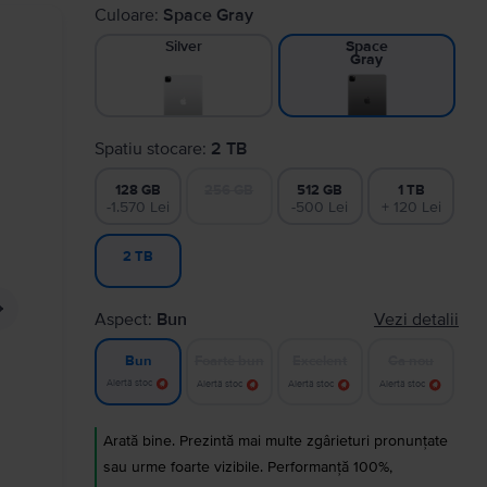
Culoare:
Space Gray
Silver
Space
Gray
Spatiu stocare:
2 TB
128 GB
256 GB
512 GB
1 TB
-1.570 Lei
-500 Lei
+ 120 Lei
2 TB
Aspect:
Bun
Vezi detalii
Foarte bun
Excelent
Ca nou
Bun
Alertă stoc
Alertă stoc
Alertă stoc
Alertă stoc
Arată bine. Prezintă mai multe zgârieturi pronunțate
sau urme foarte vizibile. Performanță 100%,