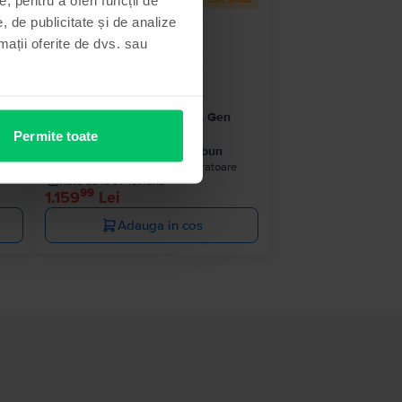
 stoc
Stoc limitat
, de publicitate și de analize
rmații oferite de dvs. sau
Apple iPad 10.2” (2021) 9th Gen
Cellular
Permite toate
64 GB, Space Gray, Foarte bun
e
Livrare estimata:
1-2 zile lucratoare
Rate de la 97 lei/luna
99
1.159
Lei
Adauga in cos