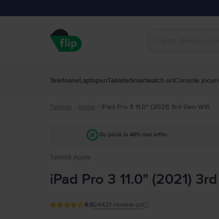
Telefoane
Laptopuri
Tablete
Smartwatch-uri
Console jocuri
Tablete
Apple
/
iPad Pro 3 11.0" (2021) 3rd Gen Wifi
/
Cu până la 40% mai ieftin
Tabletă Apple
iPad Pro 3 11.0" (2021) 3r
4.9
24421
review-uri