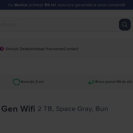
Cu
Genius
primești
50 lei
reducere garantată la orice comandă!
Genius Deals
Intrebari frecvente
Contact
Garanție 2 ani
Retur gratuit 30 de zile
d Gen Wifi
2 TB, Space Gray, Bun