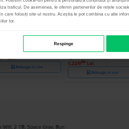
Ultimul în
liza traficul. De asemenea, le oferim partenerilor de rețele sociale
în care folosiți site-ul nostru. Aceștia le pot combina cu alte info
ilor lor.
le iPad 10.2" (2020) 8th Gen Wifi
Apple iPad 10.2” (2021) 9th Gen
 GB, Space Gray, Foarte bun
Cellular
Respinge
Livrare estimata:
1-2 zile lucratoare
64 GB, Silver, Excelent
ate de la 83 lei/luna
Livrare estimata:
1-2 zile lucratoar
99
9
Lei
Rate de la 102 lei/luna
99
1.229
Lei
Adauga in cos
Adauga in cos
n Wifi, 2 TB, Space Gray, Bun