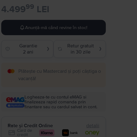
99
4.499
LEI
Anunță-mă când revine în stoc!
Garantie
Retur gratuit
❯
❯
2 ani
in 30 zile
Plătește cu Mastercard și poți câștiga o
vacanță!
Logheaza-te cu contul eMAG si
finalizeaza rapid comanda prin
finantare sau cu cardul salvat in cont.
Rate și Credit Online
detalii
Card de
credit