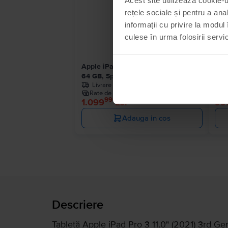
rețele sociale și pentru a ana
informații cu privire la modul 
culese în urma folosirii servici
Apple iPad 10.2” (2021) 9th Gen Wifi
App
64 GB, Space Gray, Ca nou
128
Livrare estimata:
1-2 zile lucratoare
Rate de la 92 lei/luna
R
99
1.099
Lei
99
Adauga in cos
Descriere
Tabletă Apple iPad Pro 3 11.0" (2021) 3rd Ge