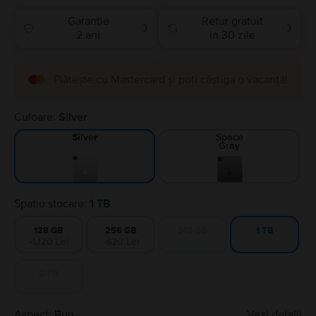
Garantie
Retur gratuit
❯
❯
2 ani
in 30 zile
Plătește cu Mastercard și poți câștiga o vacanță!
Culoare:
Silver
Space
Silver
Gray
Spatiu stocare:
1 TB
128 GB
256 GB
512 GB
1 TB
-1.120 Lei
-620 Lei
2 TB
Aspect:
Bun
Vezi detalii