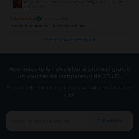
Apple iPad Pro 3 11.0" (2021) 3rd Gen Wifi, Space Gray, 128
GB, Excelent
5
/5
Review verificat
Foarte bun produsul, funcționează bine.
Vezi mai multe review-uri
Aboneaza-te la newsletter si primesti gratuit
un voucher de cumparaturi de 25 LEI.
Primesti cele mai fresh stiri, oferte si update-uri cat ai zice
Flip!
Aboneaza-te