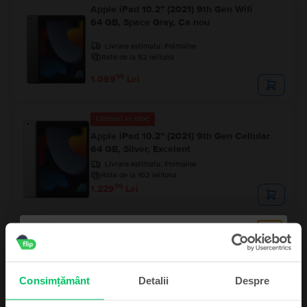
Apple iPad 10.2” (2021) 9th Gen Wifi
64 GB, Space Gray, Ca nou
Livrare estimata:
Poimaine
Rate de la 92 lei/luna
99
1.099
Lei
Ultimul în stoc
Apple iPad 10.2” (2021) 9th Gen Cellular
64 GB, Silver, Excelent
Livrare estimata:
Poimaine
Rate de la 102 lei/luna
99
1.229
Lei
Stoc limitat
Apple iPad 10.2” (2021) 9th Gen Cellular
64 GB, Space Gray, Foarte bun
Livrare estimata:
Poimaine
Consimțământ
Detalii
Despre
Rate de la 97 lei/luna
99
1.159
Lei