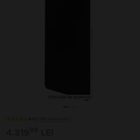
Poze reale ale produsului
4.9
24388
review-uri
99
4.319
LEI