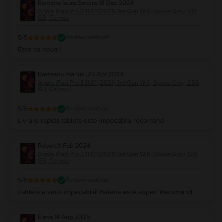
Ramona laura Secara
,
18 Dec 2024
Pro 11.0" (2021) 3rd Gen
pe care ți-o dorești în mai multe rate, fără dobândă,
Apple iPad Pro 3 11.0" (2021) 3rd Gen Wifi, Space Gray, 512
cu cardul de credit. Verifică
aici
care sunt cardurile acceptate pentru a
GB, Ca nou
cumpăra un
iPad Pro 3 (2021)
în rate.
Pe
Flip.ro
, ofertele la
Apple iPad Pro 11.0" (2021) 3rd Gen
sunt generoase și
5
/5
Review verificat
dinamice, la prețuri mai mult decât avantajoase pentru bugetul tău.
Este ca noua !
Brezeanu marius
,
25 Apr 2024
Apple iPad Pro 3 11.0" (2021) 3rd Gen Wifi, Space Gray, 256
GB, Ca nou
5
/5
Review verificat
Livrare rapida tableta este impecabila recomand
Robert
,
11 Feb 2024
Apple iPad Pro 3 11.0" (2021) 3rd Gen Wifi, Space Gray, 128
GB, Ca nou
5
/5
Review verificat
Tableta a venit impecabilă! Bateria este super! Recomand!
Elena
,
14 Aug 2025