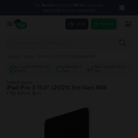
Cu
Genius
primești
50 lei
reducere
garantată la orice comandă!
Vinde
Cumpara
Tablete
/
Apple
/
iPad Pro 3 11.0" (2021) 3rd Gen Wifi
Cu până la 40% mai
Garanție 2
Retur gratuit 30 de
ieftin
ani
zile
Tabletă Apple
iPad Pro 3 11.0" (2021) 3rd Gen Wifi
1 TB, Silver, Bun