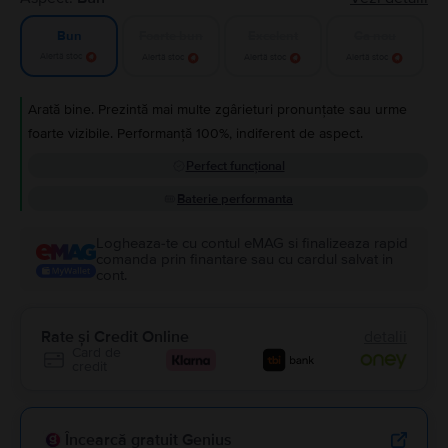
Foarte bun
Excelent
Ca nou
Bun
Alertă stoc
Alertă stoc
Alertă stoc
Alertă stoc
Arată bine. Prezintă mai multe zgârieturi pronunțate sau urme
foarte vizibile. Performanță 100%, indiferent de aspect.
Perfect funcțional
Baterie performanta
Logheaza-te cu contul eMAG si finalizeaza rapid
comanda prin finantare sau cu cardul salvat in
cont.
Rate și Credit Online
detalii
Card de
credit
Încearcă gratuit Genius