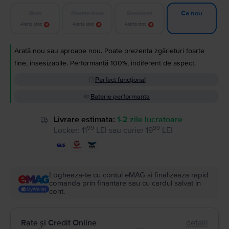
Bun
Foarte bun
Excelent
Ca nou
Alertă stoc
Alertă stoc
Alertă stoc
Arată nou sau aproape nou. Poate prezenta zgârieturi foarte
fine, insesizabile. Performanță 100%, indiferent de aspect.
Perfect funcțional
Baterie performanta
Livrare estimata:
1-2 zile lucratoare
99
99
Locker
:
11
LEI
sau
curier
19
LEI
Logheaza-te cu contul eMAG si finalizeaza rapid
comanda prin finantare sau cu cardul salvat in
cont.
Rate și Credit Online
detalii