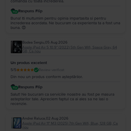
comanda cu toata increderea.
dinamice, la prețuri mai mult decât avantajoase pentru bugetul tău.
Raspuns Flip
Buna! Iti multumim pentru opinia impartasita si pentru
increderea acordata. Ne bucuram ca experienta ta a fost una
buna. 😍
Bodea Sergiu
,
05 Aug 2026
Apple iPad Air 5 10.9" (2022) 5th Gen Wifi, Space Gray, 64
GB, Ca nou
Un produs excelent
5
/5
Review verificat
Din nou un produs conform așteptărilor.
Raspuns Flip
Salut! Ne bucuram ca serviciile noastre au fost pe masura
asteptarilor tale. Apreciem faptul ca ai ales sa ne lasi o
recenzie.
Andrei Raluca
,
02 Aug 2026
Apple iPad Air 11" M3 (2025) 7th Gen Wifi, Blue, 128 GB, Ca
nou