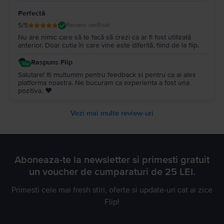
Perfectă
5
/5
Review verificat
Nu are nimic care să te facă să crezi ca ar fi fost utilizată
anterior. Doar cutia în care vine este diferită, fiind de la flip.
Raspuns Flip
Salutare! Iti multumim pentru feedback si pentru ca ai ales
platforma noastra. Ne bucuram ca experienta a fost una
pozitiva. ❤️
Vezi mai multe review-uri
Aboneaza-te la newsletter si primesti gratuit
un voucher de cumparaturi de 25 LEI.
Primesti cele mai fresh stiri, oferte si update-uri cat ai zice
Flip!