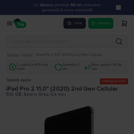
Cu
Genius
primești
50 lei
reducere
garantată la orice comandă!
Vinde
Cumpara
Tablete
/
Apple
/
iPad Pro 2 11.0" (2020) 2nd Gen Cellular
Cu până la 40% mai
Garanție 2
Retur gratuit 30 de
ieftin
ani
zile
Tabletă Apple
Ultimul în stoc
iPad Pro 2 11.0" (2020) 2nd Gen Cellular
512 GB, Space Gray, Ca nou