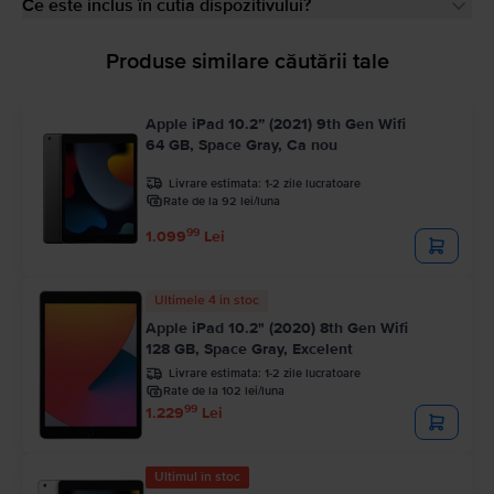
Ce este inclus în cutia dispozitivului?
Produse similare căutării tale
Apple iPad 10.2” (2021) 9th Gen Wifi
64 GB, Space Gray, Ca nou
Livrare estimata:
1-2 zile lucratoare
Rate de la 92 lei/luna
99
1.099
Lei
Ultimele 4 in stoc
Apple iPad 10.2" (2020) 8th Gen Wifi
128 GB, Space Gray, Excelent
Livrare estimata:
1-2 zile lucratoare
Rate de la 102 lei/luna
99
1.229
Lei
Ultimul în stoc