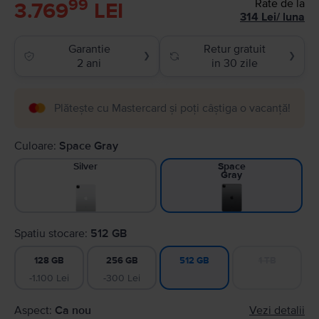
99
Rate de la
3.769
LEI
314
Lei
/
luna
Garantie
Retur gratuit
❯
❯
2 ani
in 30 zile
Plătește cu Mastercard și poți câștiga o vacanță!
Culoare:
Space Gray
Silver
Space
Gray
Spatiu stocare:
512 GB
128 GB
256 GB
1 TB
512 GB
-1.100 Lei
-300 Lei
Aspect:
Ca nou
Vezi detalii