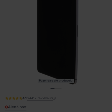
Poze reale ale produsului
4.9
24412
review-uri
Alertă preț