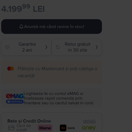
99
4.199
LEI
Anunță-mă când revine în stoc!
Garantie
Retur gratuit
❯
❯
2 ani
in 30 zile
Plătește cu Mastercard și poți câștiga o
vacanță!
Logheaza-te cu contul eMAG si
finalizeaza rapid comanda prin
finantare sau cu cardul salvat in cont.
Rate și Credit Online
detalii
Card de
credit