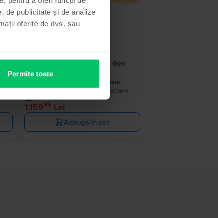
 stoc
Stoc limitat
, de publicitate și de analize
rmații oferite de dvs. sau
Apple iPad 10.2” (2021) 9th Gen
Cellular
Permite toate
64 GB, Space Gray, Foarte bun
e
Livrare estimata:
1-2 zile lucratoare
Rate de la 97 lei/luna
99
1.159
Lei
Adauga in cos