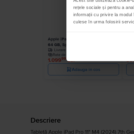
rețele sociale și pentru a ana
informații cu privire la modul 
culese în urma folosirii servici
Apple iPad 10.2” (2021) 9th Gen Wifi
App
64 GB, Space Gray, Ca nou
128
Livrare estimata:
1-2 zile lucratoare
Rate de la 92 lei/luna
R
99
1.099
Lei
99
Adauga in cos
Descriere
Tabletă Apple iPad Pro 11" M4 (2024) 7th Ge