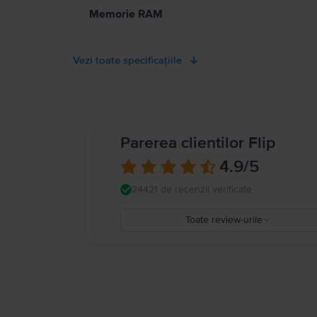
Memorie RAM
Vezi toate specificațiile
Parerea clientilor Flip
4.9
/5
24421 de recenzii verificate
Toate review-urile
5
4
3
2
1