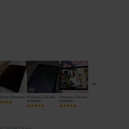
dreea Staneasa
Paduraru Claudia
Paduraru Claudia
Paduraru Claudia
Ha
Andreea
Andreea
Andreea
ver, 128 GB, Ca nou