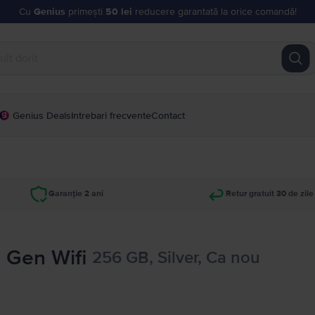
Cu
Genius
primești
50 lei
reducere garantată la orice comandă!
Genius Deals
Intrebari frecvente
Contact
Garanție 2 ani
Retur gratuit 30 de zile
h Gen Wifi
256 GB, Silver, Ca nou