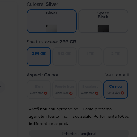
Culoare:
Silver
Space
Silver
Black
Spatiu stocare:
256 GB
512 GB
1 TB
2 TB
256 GB
Aspect:
Ca nou
Vezi detalii
Bun
Foarte bun
Excelent
Ca nou
Alertă stoc
Alertă stoc
Alertă stoc
Alertă stoc
Arată nou sau aproape nou. Poate prezenta
zgârieturi foarte fine, insesizabile. Performanță 100%,
indiferent de aspect.
Perfect funcțional