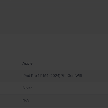
Informatii producator
 produs.
sticlă și plastic și include componente electronice sensibile. iPad-ul și bateria sa s
Apple
 iPad-ului sau bateriei, întrerupeți utilizarea iPad-ului, deoarece poate conduce la su
jurări vă poate distrage atenția și poate cauza situații periculoase (de exemplu, evita
ectați regulile care interzic sau restricționează utilizarea dispozitivelor mobile sau
iPad Pro 11" M4 (2024) 7th Gen Wifi
trice, vătămări personale sau daune pentru iPad sau alte proprietăți. Detalii comple
Silver
N/A