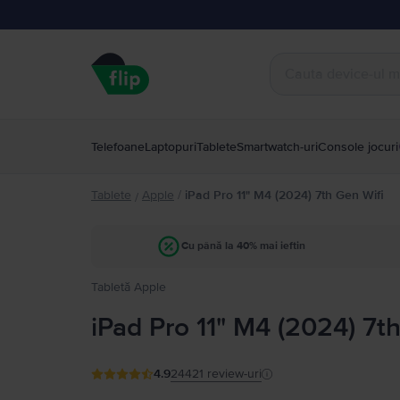
Telefoane
Laptopuri
Tablete
Smartwatch-uri
Console jocuri
Tablete
Apple
/
iPad Pro 11" M4 (2024) 7th Gen Wifi
/
Cu până la 40% mai ieftin
Tabletă Apple
iPad Pro 11" M4 (2024) 7t
4.9
24421
review-uri