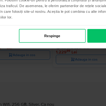
Ultimul în
liza traficul. De asemenea, le oferim partenerilor de rețele sociale
în care folosiți site-ul nostru. Aceștia le pot combina cu alte info
ilor lor.
le iPad 10.2" (2020) 8th Gen Wifi
Apple iPad 10.2” (2021) 9th Gen
 GB, Space Gray, Foarte bun
Cellular
Respinge
Livrare estimata:
1-2 zile lucratoare
64 GB, Silver, Excelent
ate de la 83 lei/luna
Livrare estimata:
1-2 zile lucratoar
99
9
Lei
Rate de la 102 lei/luna
99
1.229
Lei
Adauga in cos
Adauga in cos
n Wifi, 256 GB, Silver, Ca nou