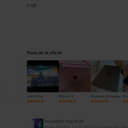
8 GB
Poze de la clienti
Ivan mihai
Monica S
Andreea Staneasa
An
Andrada
,
07 Aug 2026
Apple iPad Pro 2 11.0" (2020) 2nd Gen Wifi, Sil