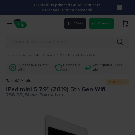
Cu
Genius
primești
50 lei
reducere
garantată la orice comandă!
Vinde
Cumpara
Tablete
/
Apple
/
iPad mini 5 7.9" (2019) 5th Gen Wifi
Cu până la 40% mai
Garanție 2
Retur gratuit 30 de
ieftin
ani
zile
Tabletă Apple
Stoc limitat
iPad mini 5 7.9" (2019) 5th Gen Wifi
256 GB, Silver, Foarte bun