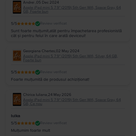
Andrei
,
05 Dec 2024
Apple iPad mini 5 7.9" (2019) 5th Gen Wifi, Space Gray, 64
GB, Foarte bun
5
/5
Review verificat
Sunt foarte mulțumit,atât pentru împachetarea profesionistă
cât și pentru felul în care arată deviceul!
Georgiana Chertes
,
02 May 2024
Apple iPad mini 5 7.9" (2019) 5th Gen Wifi, Silver, 64 GB,
Foarte bun
5
/5
Review verificat
Foarte mulțumită de produsul achiziționat!
Chirica Iuliana
,
24 May 2026
Apple iPad mini 5 7.9" (2019) 5th Gen Wifi, Space Gray, 64
GB, Ca nou
Iulka
5
/5
Review verificat
Mulțumim foarte mult