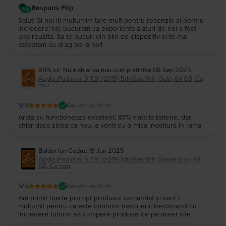
Raspuns Flip
Salut! Si noi iti multumim tare mult pentru recenzie si pentru
incredere! Ne bucuram ca experienta alaturi de noi a fost
una reusita. Sa te bucuri din plin de dispozitiv si te mai
asteptam cu drag pe la noi!
99% ok. Nu e chiar ca nou cum pretinfse
,
08 Sep 2025
Apple iPad mini 5 7.9" (2019) 5th Gen Wifi, Gold, 64 GB, Ca
nou
5
/5
Review verificat
Arata su functioneaza excelent, 87% viata la baterie, dar
chiar daca zicea ca nou, a venit cu o mica indoitura in rama
Boldor Ion Codrut
,
19 Jun 2025
Apple iPad mini 5 7.9" (2019) 5th Gen Wifi, Space Gray, 64
GB, Ca nou
5
/5
Review verificat
Am primit foarte prompt produsul comandat și sant f
mulțumit pentru ca este conform descrierii. Recomand cu
încredere tuturor să cumpere produse de pe acest site