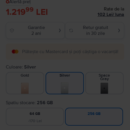
Alertă preț
99
Rate de la
1.219
LEI
102
Lei
/
luna
Garantie
Retur gratuit
❯
❯
2 ani
in 30 zile
Plătește cu Mastercard și poți câștiga o vacanță!
Culoare:
Silver
Gold
Space
Silver
Gray
Spatiu stocare:
256 GB
64 GB
256 GB
-170 Lei