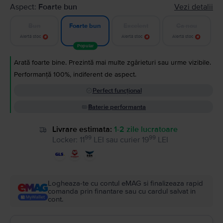
Aspect:
Foarte bun
Vezi detalii
Bun
Excelent
Ca nou
Foarte bun
Alertă stoc
Alertă stoc
Alertă stoc
Popular
Arată foarte bine. Prezintă mai multe zgârieturi sau urme vizibile.
Performanță 100%, indiferent de aspect.
Perfect funcțional
Baterie performanta
Livrare estimata:
1-2 zile lucratoare
99
99
Locker
:
11
LEI
sau
curier
19
LEI
Logheaza-te cu contul eMAG si finalizeaza rapid
comanda prin finantare sau cu cardul salvat in
cont.