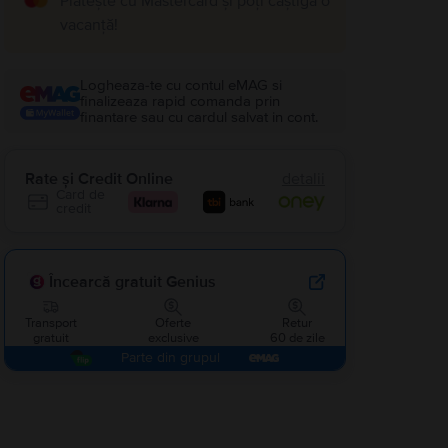
Plătește cu Mastercard și poți câștiga o
vacanță!
Logheaza-te cu contul eMAG si
finalizeaza rapid comanda prin
finantare sau cu cardul salvat in cont.
Rate și Credit Online
detalii
Card de
credit
Încearcă gratuit Genius
Transport
Oferte
Retur
gratuit
exclusive
60 de zile
Parte din grupul