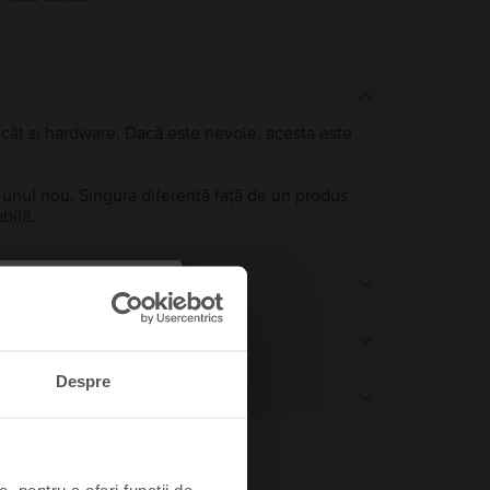
e, cât și hardware. Dacă este nevoie, acesta este
a unul nou. Singura diferență față de un produs
bilă.
Despre
, pentru a oferi funcții de