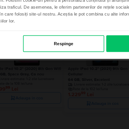
Produse similare căutării tale
liza traficul. De asemenea, le oferim partenerilor de rețele sociale
în care folosiți site-ul nostru. Aceștia le pot combina cu alte info
ilor lor.
imt norocos
Ultimul în
, mulțumesc
Respinge
le iPad 10.2" (2020) 8th Gen Wifi
Apple iPad 10.2” (2021) 9th Gen
 GB, Space Gray, Ca nou
Cellular
Livrare estimata:
1-2 zile lucratoare
64 GB, Silver, Excelent
ate de la 108 lei/luna
Livrare estimata:
1-2 zile lucratoar
99
299
Lei
Rate de la 102 lei/luna
99
1.229
Lei
Adauga in cos
Adauga in cos