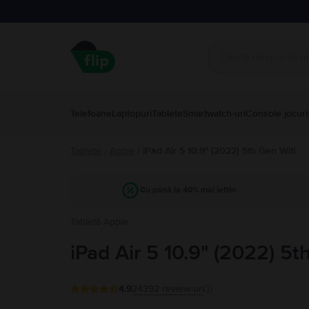
Telefoane
Laptopuri
Tablete
Smartwatch-uri
Console jocuri
Tablete
Apple
/
iPad Air 5 10.9" (2022) 5th Gen Wifi
/
Cu până la 40% mai ieftin
Tabletă Apple
iPad Air 5 10.9" (2022) 5t
4.9
24392
review-uri