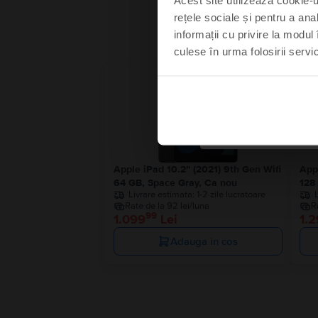
rețele sociale și pentru a ana
informații cu privire la modul 
culese în urma folosirii servici
Mă s
Nu
Apple iPad 10.2” (2021) 9th Gen Wifi
App
64 GB, Space Gray, Ca nou
128
Livrare estimata:
1-2 zile lucratoare
Rate de la 92 lei/luna
R
99
1.099
Lei
1.
Adauga in cos