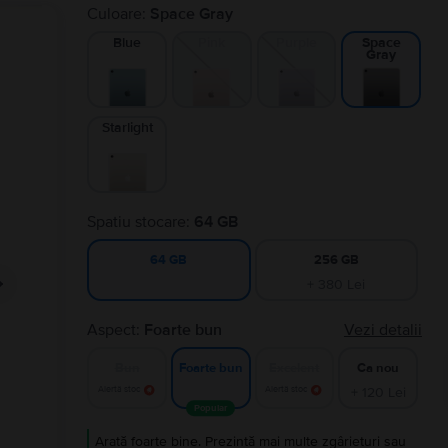
Culoare:
Space Gray
Blue
Pink
Purple
Space
Gray
Starlight
Spatiu stocare:
64 GB
256 GB
64 GB
+ 380 Lei
Aspect:
Foarte bun
Vezi detalii
Bun
Excelent
Ca nou
Foarte bun
Alertă stoc
Alertă stoc
+ 120 Lei
Popular
Arată foarte bine. Prezintă mai multe zgârieturi sau