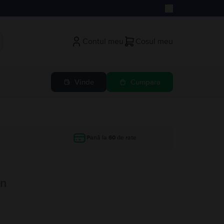
Contul meu
Cosul meu
Vinde
Cumpara
Până la 60 de rate
un