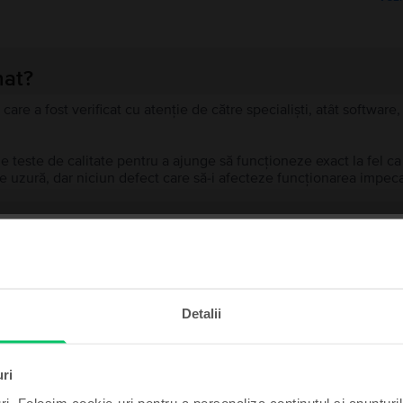
nat?
 care a fost verificat cu atenție de către specialiști, atât softwar
de teste de calitate pentru a ajunge să funcționeze exact la fel c
 uzură, dar niciun defect care să-i afecteze funcționarea impeca
recondiționat?
ă?
te și câștigă!
Detalii
ului?
t poate fi al tău cu un pic
de noroc.
uri
ri. Folosim cookie-uri pentru a personaliza conținutul și anunțurile