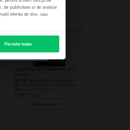
, de publicitate și de analize
rmații oferite de dvs. sau
 stoc
Stoc limitat
Permite toate
Apple iPad 10.2” (2021) 9th Gen
Cellular
64 GB, Space Gray, Foarte bun
e
Livrare estimata:
1-2 zile lucratoare
Rate de la 97 lei/luna
99
1.159
Lei
Adauga in cos