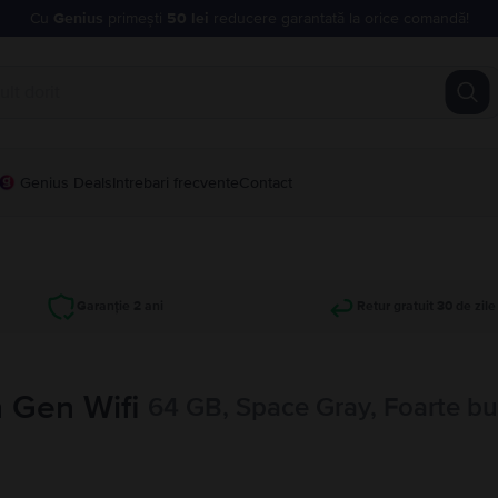
Cu
Genius
primești
50 lei
reducere garantată la orice comandă!
Genius Deals
Intrebari frecvente
Contact
Garanție 2 ani
Retur gratuit 30 de zile
h Gen Wifi
64 GB, Space Gray, Foarte b