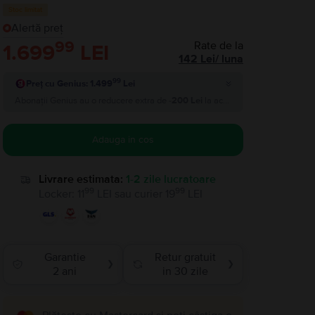
Stoc limitat
Alertă preț
99
Rate de la
1.699
LEI
142
Lei
/
luna
99
Preț cu Genius: 1.499
Lei
Abonații Genius au o reducere extra de
-200 Lei
la acest produs si plătesc
1.
Adauga in cos
Livrare estimata:
1-2 zile lucratoare
99
99
Locker
:
11
LEI
sau
curier
19
LEI
Garantie
Retur gratuit
❯
❯
2 ani
in 30 zile