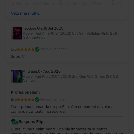
update ce mai rămâne de făcut e doar Apple Pencil la gen 2
sau generație USB-C. Recomand mai departe tuturor
Vezi mai mult
produsele.
Teodora Urs
,
16 Jul 2025
Apple iPad Air 5 10.9" (2022) 5th Gen Cellular, Pink, 256
GB, Foarte bun
5
/5
Review verificat
Super!!!
Andrada
,
07 Aug 2026
Apple iPad Pro 2 11.0" (2020) 2nd Gen Wifi, Silver, 128 GB,
Ca nou
Profesionalism
5
/5
Review verificat
Nu e prima comanda de pe Flip. Am comandat si voi mai
comanda cu toata increderea.
Raspuns Flip
Buna! Iti multumim pentru opinia impartasita si pentru
increderea acordata. Ne bucuram ca experienta ta a fost una