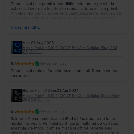
Dispozitivul l-am primit in conditiile mentionate pe site la
posibil să se descarce mult mai repede, în comparație cu cea a aceluiași
achizitie. Livrarea a fost foarte rapida, a doua zi l-am primit.
model, dar folosit în alte scopuri (apeluri, mesaje, social media etc.).
Am ales Flip pentru experienta castigata pentru produse de
4.
Apple iPad Air 5 10.9"
cu 64GB sau
Apple iPad Air 5 10.9"
cu 256GB?
o calitate sustinuta si mai ales recunoscuta, dar si pentru
Care tabletă e mai bună?
raportul calitate pret tinand cont ca produsele nu sunt la
Totul depinde de nevoile tale în ceea ce privește stocarea internă, așa că
Vezi mai mult
primul utilizator.
nu există un răspuns corect sau unul greșit la această întrebare. Însă ținând
cont că diferența de preț între varianta cu mai mult spațiu de stocare și cea
cu mai puțini GB, sugestia noastră este să optezi pentru modelul cu o
Alex
,
03 Aug 2025
memorie mai mare.
Apple iPad Air 5 10.9" (2022) 5th Gen Cellular, Blue, 256
GB, Ca nou
5. Pot cumpăra un
Apple iPad Air 5 10.9"
în rate?
La
Flip.ro
, toate dispozitivele se pot cumpăra în rate. Poți achita tableta
5
/5
Review verificat
Apple iPad Air 5 10.9"
pe care ți-o dorești în mai multe rate, fără dobândă,
cu cardul de credit. Verifică
aici
care sunt cardurile acceptate pentru a
Dispozitivul arata si functioneaza impecabil. Recomand cu
cumpăra un
Apple iPad Air 5 10.9"
în rate.
incredere
Pe
Flip.ro
, ofertele la
iPad Air 5 (2022)
sunt generoase și dinamice, la
prețuri mai mult decât avantajoase pentru bugetul tău.
Bortoc Florin-Adrian
,
03 Apr 2024
Apple iPad Air 5 10.9" (2022) 5th Gen Cellular, Space Gray,
256 GB, Ca nou
5
/5
Review verificat
Salutare, Am comandat acest iPad să fac update de la un
model mai vechi. Per total sunt foarte mulțumit de calitatea
acestuia, de modul cum se mișcă și cât de repede s-au
mișcat persoanele de la Flip pentru a face livrarea. Singurul