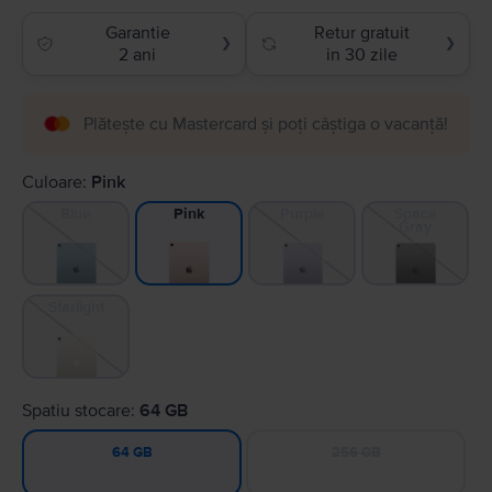
Garantie
Retur gratuit
❯
❯
2 ani
in 30 zile
Plătește cu Mastercard și poți câștiga o vacanță!
Culoare:
Pink
Blue
Purple
Space
Pink
Gray
Starlight
Spatiu stocare:
64 GB
256 GB
64 GB