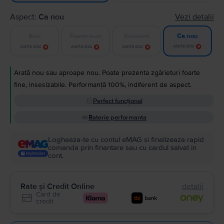
Aspect:
Ca nou
Vezi detalii
Bun
Foarte bun
Excelent
Ca nou
Alertă stoc
Alertă stoc
Alertă stoc
Alertă stoc
Arată nou sau aproape nou. Poate prezenta zgârieturi foarte
fine, insesizabile. Performanță 100%, indiferent de aspect.
Perfect funcțional
Baterie performanta
Logheaza-te cu contul eMAG si finalizeaza rapid
comanda prin finantare sau cu cardul salvat in
cont.
Rate și Credit Online
detalii
Card de
credit