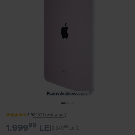
Poze reale ale produsului
4.9
24421
review-uri
99
1.999
LEI
99
2.249
Lei