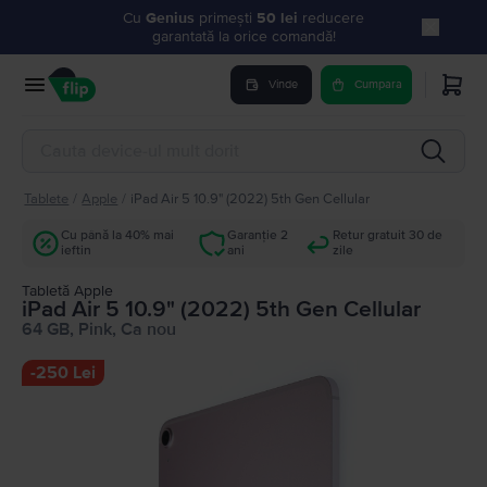
Cu
Genius
primești
50 lei
reducere
garantată la orice comandă!
Vinde
Cumpara
Tablete
/
Apple
/
iPad Air 5 10.9" (2022) 5th Gen Cellular
Cu până la 40% mai
Garanție 2
Retur gratuit 30 de
ieftin
ani
zile
Tabletă Apple
iPad Air 5 10.9" (2022) 5th Gen Cellular
64 GB, Pink, Ca nou
-
250 Lei