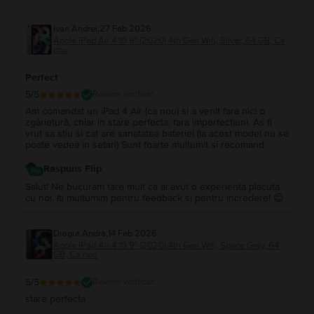
Ivan Andrei
,
27 Feb 2026
Apple iPad Air 4 10.9" (2020) 4th Gen Wifi, Silver, 64 GB, Ca
nou
Perfect
5
/5
Review verificat
Am comandat un iPad 4 Air (ca nou) si a venit fara nici o
zgârietură, chiar in stare perfecta, fara imperfectiuni. As fi
vrut sa stiu si cat are sanatatea bateriei (la acest model nu se
poate vedea in setari) Sunt foarte multumit si recomand
Raspuns Flip
Salut! Ne bucuram tare mult ca ai avut o experienta placuta
cu noi. Iti multumim pentru feedback si pentru incredere! 😊
Dragut Andra
,
14 Feb 2026
Apple iPad Air 4 10.9" (2020) 4th Gen Wifi, Space Gray, 64
GB, Ca nou
5
/5
Review verificat
stare perfecta