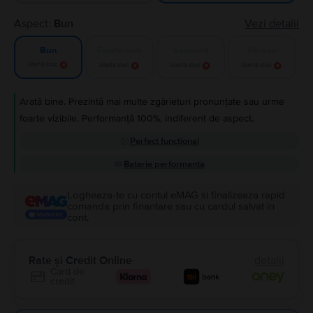
Aspect:
Bun
Vezi detalii
Foarte bun
Excelent
Ca nou
Bun
Alertă stoc
Alertă stoc
Alertă stoc
Alertă stoc
Arată bine. Prezintă mai multe zgârieturi pronunțate sau urme
foarte vizibile. Performanță 100%, indiferent de aspect.
Perfect funcțional
Baterie performanta
Logheaza-te cu contul eMAG si finalizeaza rapid
comanda prin finantare sau cu cardul salvat in
cont.
Rate și Credit Online
detalii
Card de
credit