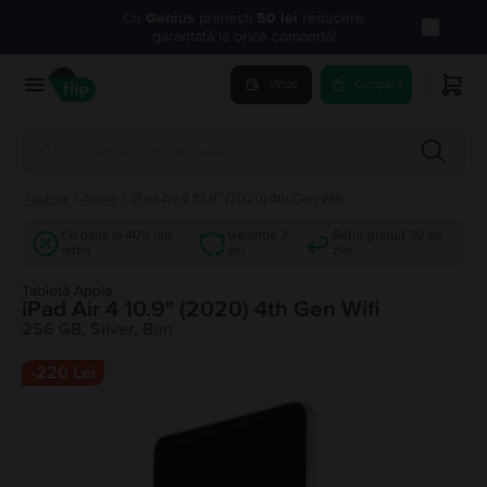
Cu
Genius
primești
50 lei
reducere
garantată la orice comandă!
Vinde
Cumpara
Tablete
/
Apple
/
iPad Air 4 10.9" (2020) 4th Gen Wifi
Cu până la 40% mai
Garanție 2
Retur gratuit 30 de
ieftin
ani
zile
Tabletă Apple
iPad Air 4 10.9" (2020) 4th Gen Wifi
256 GB, Silver, Bun
-
220 Lei