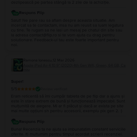
dezlipească pe partea stângă la 2 zile de la achiziție.
pentru a cumpăra un
iPad Air 4 10.9" (2020) 4th Gen
în rate.
Pe
Flip.ro
, ofertele la
iPad Air 4 10.9" 4th Gen
sunt generoase și dinamice,
Raspuns Flip
la prețuri mai mult decât avantajoase pentru bugetul tău.
Salut! Ne pare rau sa aflam despre aceasta situatie. Am
incercat sa te contactam, insa nu am reusit sa luam legatura
cu tine. Te rugam sa ne lasi un mesaj pe chatul din site sau
la adresa contact@flip.ro si te vom ajuta cu drag pentru
solutionare. Feedback-ul tau este foarte important pentru
noi.
Ramona Ionescu
,
12 Mar 2026
Apple iPad Air 4 10.9" (2020) 4th Gen Wifi, Green, 64 GB, Ca
nou
Super!
5
/5
Review verificat
Eram reticentă să îmi cumpăr tableta de pe flip dar a ajuns și
este în stare extrem de bună și funcționează impecabil. Sunt
mulțumită de alegere. Mi ar fi plăcut și dacă ar exista pe site
mai multe opțiuni sh pentru accesorii, exemplu pix gen 2. :)
Raspuns Flip
Buna! Recenzia ta ne ajuta sa imbunatatim constant serviciile
oferite. Iti multumim pentru timpul acordat scrierii recenziei.