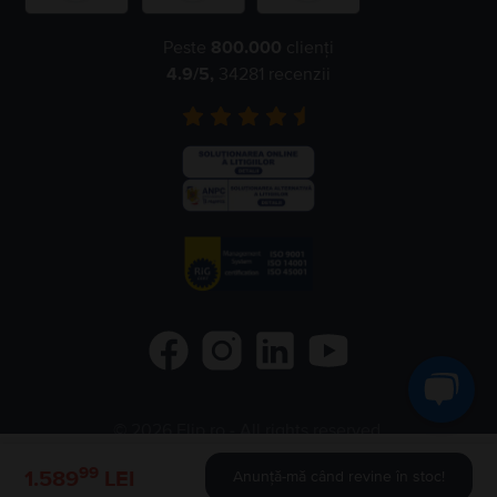
Peste
800.000
clienți
4.9
/5,
34281
recenzii
©
2026
Flip.ro
- All rights reserved.
Flip.bg
Flip.gr
Rejoy.hu
99
1.589
LEI
Anunță-mă când revine în stoc!