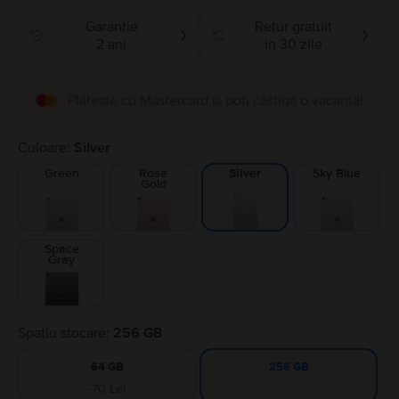
Garantie
Retur gratuit
❯
❯
2 ani
in 30 zile
Plătește cu Mastercard și poți câștiga o vacanță!
Culoare:
Silver
Green
Rose
Sky Blue
Silver
Gold
Space
Gray
Spatiu stocare:
256 GB
64 GB
256 GB
-70 Lei