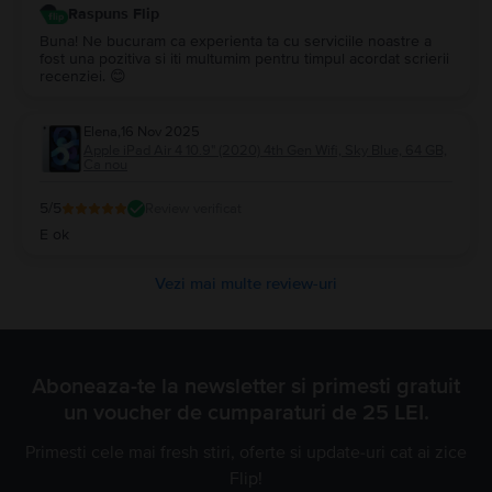
Raspuns Flip
Buna! Ne bucuram ca experienta ta cu serviciile noastre a
fost una pozitiva si iti multumim pentru timpul acordat scrierii
recenziei. 😊
Elena
,
16 Nov 2025
Apple iPad Air 4 10.9" (2020) 4th Gen Wifi, Sky Blue, 64 GB,
Ca nou
5
/5
Review verificat
E ok
Vezi mai multe review-uri
Aboneaza-te la newsletter si primesti gratuit
un voucher de cumparaturi de 25 LEI.
Primesti cele mai fresh stiri, oferte si update-uri cat ai zice
Flip!