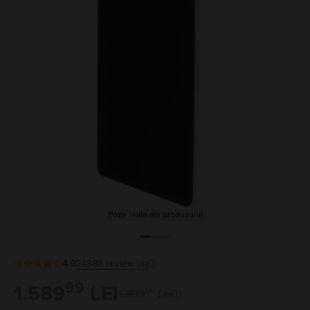
Poze reale ale produsului
4.9
24388
review-uri
99
1.589
LEI
99
1.809
Lei